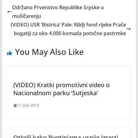
Održano Prvenstvo Republike Srpske u
mušičarenju
(VIDEO) USR ‘Bistrica’ Pale: Riblji fond rijeke Prače
bogatiji za oko 4.000 komada potočne pastrmke
You May Also Like
(VIDEO) Kratki promotivni video o
Nacionalnom parku ‘Sutjeska’
17. Jula 2019.
Otkrili kako životinjama uspije izrasti