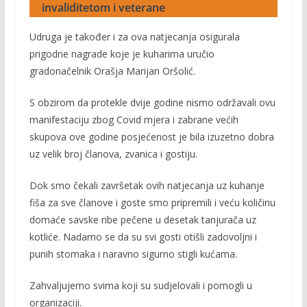
invaliditetom i veterane
Udruga je također i za ova natjecanja osigurala
prigodne nagrade koje je kuharima uručio
gradonačelnik Orašja Marijan Oršolić.
S obzirom da protekle dvije godine nismo održavali ovu
manifestaciju zbog Covid mjera i zabrane većih
skupova ove godine posjećenost je bila izuzetno dobra
uz velik broj članova, zvanica i gostiju.
Dok smo čekali završetak ovih natjecanja uz kuhanje
fiša za sve članove i goste smo pripremili i veću količinu
domaće savske ribe pečene u desetak tanjurača uz
kotliće. Nadamo se da su svi gosti otišli zadovoljni i
punih stomaka i naravno sigurno stigli kućama.
Zahvaljujemo svima koji su sudjelovali i pomogli u
organizaciji.