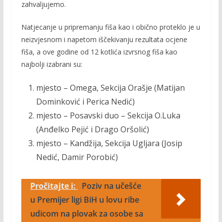
zahvaljujemo.
Natjecanje u pripremanju fiša kao i obično proteklo je u
neizvjesnom i napetom iščekivanju rezultata ocjene
fiša, a ove godine od 12 kotlića izvrsnog fiša kao
najbolji izabrani su:
mjesto – Omega, Sekcija Orašje (Matijan
Dominković i Perica Nedić)
mjesto – Posavski duo – Sekcija O.Luka
(Anđelko Pejić i Drago Oršolić)
mjesto – Kandžija, Sekcija Ugljara (Josip
Nedić, Damir Porobić)
Pročitajte i:
Poziv na učešće
u Premijer ligi BiH u lovu ribe
udicom na plovak za osobe sa