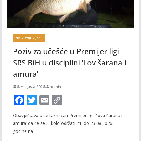
NAJNOVIJE VIJESTI
Poziv za učešće u Premijer ligi
SRS BiH u disciplini ‘Lov šarana i
amura’
6. Augusta 2026.
admin
F
T
E
C
ac
w
m
o
Obavještavaju se takmičari Premijer lige ‘lovu šarana i
e
itt
ai
p
amura’ da će se 3. kolo održati 21. do 23.08.2026.
b
er
l
y
godine na
o
Li