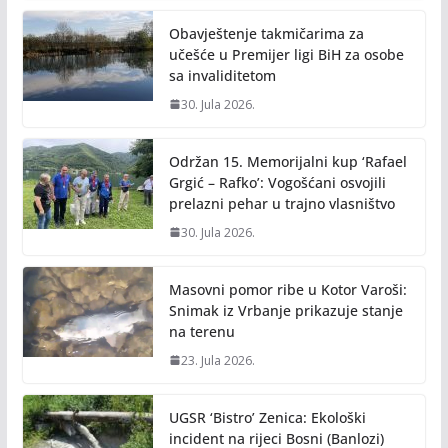
o
n
Obavještenje takmičarima za
k
k
učešće u Premijer ligi BiH za osobe
sa invaliditetom
30. Jula 2026.
Održan 15. Memorijalni kup ‘Rafael
Grgić – Rafko’: Vogošćani osvojili
prelazni pehar u trajno vlasništvo
30. Jula 2026.
Masovni pomor ribe u Kotor Varoši:
Snimak iz Vrbanje prikazuje stanje
na terenu
23. Jula 2026.
UGSR ‘Bistro’ Zenica: Ekološki
incident na rijeci Bosni (Banlozi)