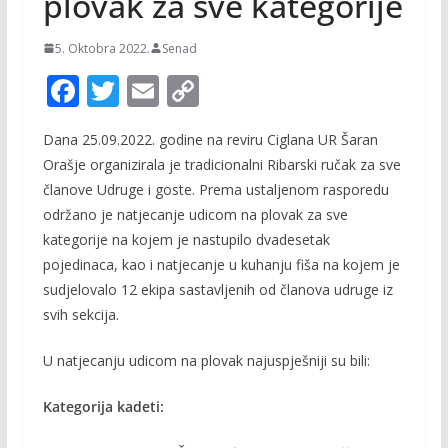
plovak za sve kategorije
5. Oktobra 2022.
Senad
F
T
E
C
ac
w
m
o
Dana 25.09.2022. godine na reviru Ciglana UR Šaran
e
itt
ai
p
Orašje organizirala je tradicionalni Ribarski ručak za sve
b
er
l
y
članove Udruge i goste. Prema ustaljenom rasporedu
o
Li
održano je natjecanje udicom na plovak za sve
o
n
kategorije na kojem je nastupilo dvadesetak
pojedinaca, kao i natjecanje u kuhanju fiša na kojem je
k
k
sudjelovalo 12 ekipa sastavljenih od članova udruge iz
svih sekcija.
U natjecanju udicom na plovak najuspješniji su bili:
Kategorija kadeti: