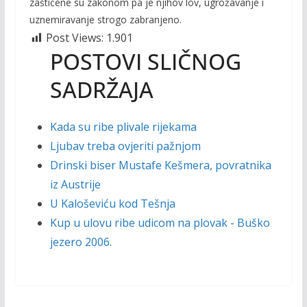
zaštićene su zakonom pa je njihov lov, ugrožavanje i
uznemiravanje strogo zabranjeno.
Post Views:
1.901
POSTOVI SLIČNOG
SADRŽAJA
Kada su ribe plivale rijekama
Ljubav treba ovjeriti pažnjom
Drinski biser Mustafe Kešmera, povratnika
iz Austrije
U Kaloševiću kod Tešnja
Kup u ulovu ribe udicom na plovak - Buško
jezero 2006.