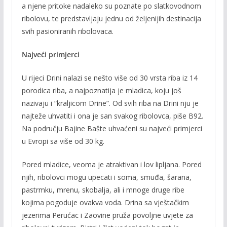
o
Li
a njene pritoke nadaleko su poznate po slatkovodnom
o
n
ribolovu, te predstavljaju jednu od željenijih destinacija
svih pasioniranih ribolovaca.
k
k
Najveći primjerci
U rijeci Drini nalazi se nešto više od 30 vrsta riba iz 14
porodica riba, a najpoznatija je mladica, koju još
nazivaju i “kraljicom Drine”. Od svih riba na Drini nju je
najteže uhvatiti i ona je san svakog ribolovca, piše B92.
Na području Bajine Bašte uhvaćeni su najveći primjerci
u Evropi sa više od 30 kg.
Pored mladice, veoma je atraktivan i lov lipljana. Pored
njih, ribolovci mogu upecati i soma, smuđa, šarana,
pastrmku, mrenu, skobalja, ali i mnoge druge ribe
kojima pogoduje ovakva voda. Drina sa vještačkim
jezerima Perućac i Zaovine pruža povoljne uvjete za