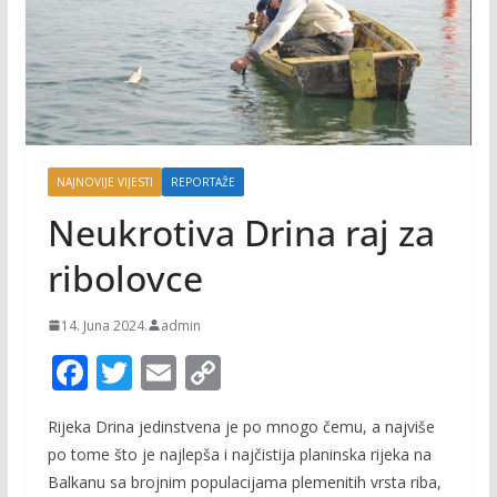
NAJNOVIJE VIJESTI
REPORTAŽE
Neukrotiva Drina raj za
ribolovce
14. Juna 2024.
admin
F
T
E
C
ac
w
m
o
Rijeka Drina jedinstvena je po mnogo čemu, a najviše
e
itt
ai
p
po tome što je najlepša i najčistija planinska rijeka na
b
er
l
y
Balkanu sa brojnim populacijama plemenitih vrsta riba,