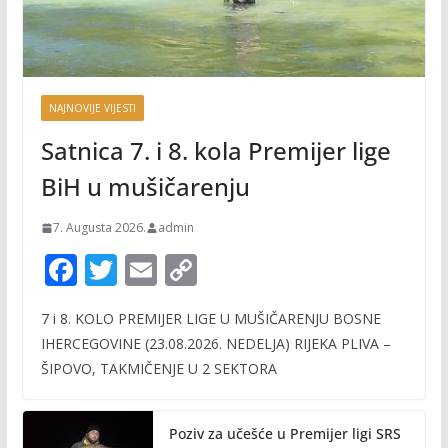
NAJNOVIJE VIJESTI
Satnica 7. i 8. kola Premijer lige
BiH u mušičarenju
7. Augusta 2026.
admin
F
T
E
C
ac
w
m
o
7 i 8. KOLO PREMIJER LIGE U MUŠIČARENJU BOSNE
e
itt
ai
p
IHERCEGOVINE (23.08.2026. NEDELJA) RIJEKA PLIVA –
b
er
l
y
ŠIPOVO, TAKMIČENJE U 2 SEKTORA
o
Li
o
n
Poziv za učešće u Premijer ligi SRS