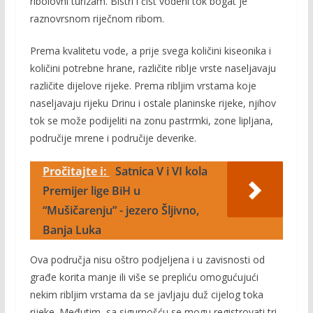
ribolovni turizam. Bistri i čist vodeni tok bogat je
raznovrsnom riječnom ribom.
Prema kvalitetu vode, a prije svega količini kiseonika i
količini potrebne hrane, različite riblje vrste naseljavaju
različite dijelove rijeke. Prema ribljim vrstama koje
naseljavaju rijeku Drinu i ostale planinske rijeke, njihov
tok se može podijeliti na zonu pastrmki, zone lipljana,
područije mrene i područije deverike.
Pročitajte i:
Satnica V i VI kola
Premijer lige BiH u
“Mušičarenju” - jezero Šljivno,
Banja Luka
Ova područja nisu oštro podjeljena i u zavisnosti od
građe korita manje ili više se prepliću omogućujući
nekim ribljim vrstama da se javljaju duž cijelog toka
rijeke. Međutim, sa sigurnošću se mogu registrovati tri