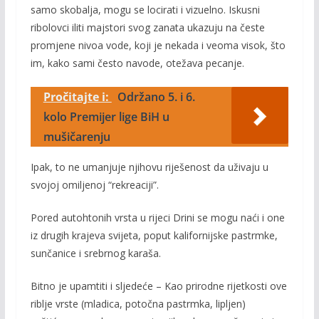
samo skobalja, mogu se locirati i vizuelno. Iskusni
ribolovci iliti majstori svog zanata ukazuju na česte
promjene nivoa vode, koji je nekada i veoma visok, što
im, kako sami često navode, otežava pecanje.
Pročitajte i:
Održano 5. i 6.
kolo Premijer lige BiH u
mušičarenju
Ipak, to ne umanjuje njihovu riješenost da uživaju u
svojoj omiljenoj “rekreaciji”.
Pored autohtonih vrsta u rijeci Drini se mogu naći i one
iz drugih krajeva svijeta, poput kalifornijske pastrmke,
sunčanice i srebrnog karaša.
Bitno je upamtiti i sljedeće – Kao prirodne rijetkosti ove
riblje vrste (mladica, potočna pastrmka, lipljen)