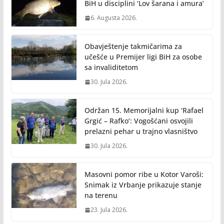
k
k
BiH u disciplini ‘Lov šarana i amura’
6. Augusta 2026.
Obavještenje takmičarima za
učešće u Premijer ligi BiH za osobe
sa invaliditetom
30. Jula 2026.
Održan 15. Memorijalni kup ‘Rafael
Grgić – Rafko’: Vogošćani osvojili
prelazni pehar u trajno vlasništvo
30. Jula 2026.
Masovni pomor ribe u Kotor Varoši:
Snimak iz Vrbanje prikazuje stanje
na terenu
23. Jula 2026.