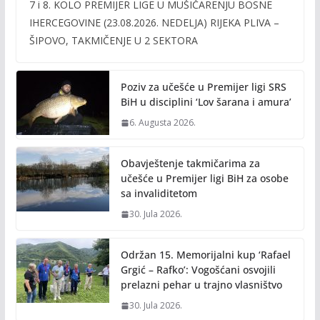
7 i 8. KOLO PREMIJER LIGE U MUŠIČARENJU BOSNE
e
itt
ai
p
IHERCEGOVINE (23.08.2026. NEDELJA) RIJEKA PLIVA –
b
er
l
y
ŠIPOVO, TAKMIČENJE U 2 SEKTORA
o
Li
o
n
Poziv za učešće u Premijer ligi SRS
k
k
BiH u disciplini ‘Lov šarana i amura’
6. Augusta 2026.
Obavještenje takmičarima za
učešće u Premijer ligi BiH za osobe
sa invaliditetom
30. Jula 2026.
Održan 15. Memorijalni kup ‘Rafael
Grgić – Rafko’: Vogošćani osvojili
prelazni pehar u trajno vlasništvo
30. Jula 2026.