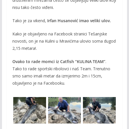
društvenim mrežama često se objavljuju veliki ulovi koji
b
er
l
y
nisu tako često viđeni.
o
Li
Tako je za vikend,
Irfan Husanović imao veliki ulov.
o
n
k
k
Kako je objavljeno na Facebook stranici Tešanjske
novosti, on je na Kulini u Mravićima ulovio soma dugod
2,15 metara!.
Ovako to rade momci iz Catfish “KULINA TEAM”
.
Tako to rade sportski ribolovci i naš Team. Trenutno
smo samo imali metar da izmjerimo 2m i 15cm,
objavljeno je na Facebooku.