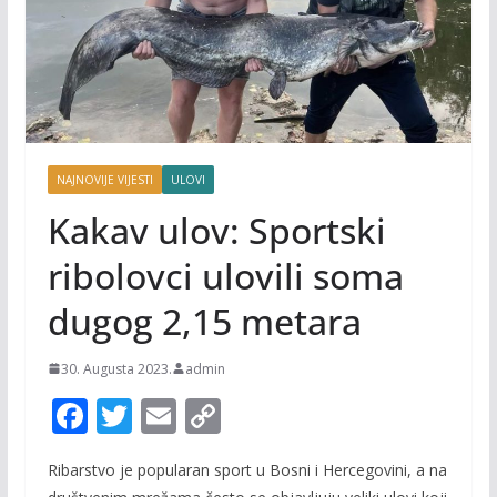
NAJNOVIJE VIJESTI
ULOVI
Kakav ulov: Sportski
ribolovci ulovili soma
dugog 2,15 metara
30. Augusta 2023.
admin
F
T
E
C
ac
w
m
o
Ribarstvo je popularan sport u Bosni i Hercegovini, a na
e
itt
ai
p