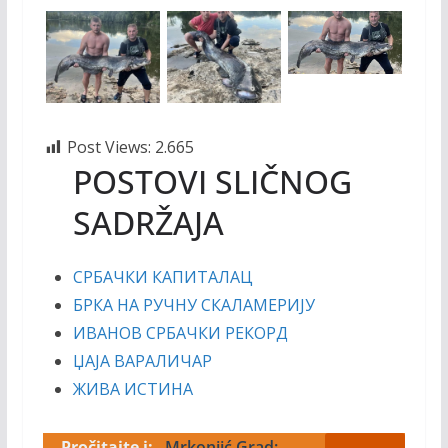
Post Views:
2.665
POSTOVI SLIČNOG
SADRŽAJA
СРБАЧКИ КАПИТАЛАЦ
БРКА НА РУЧНУ СКАЛАМЕРИЈУ
ИВАНОВ СРБАЧКИ РЕКОРД
ЏАЈА ВАРАЛИЧАР
ЖИВА ИСТИНА
Pročitajte i:
Mrkonjić Grad: