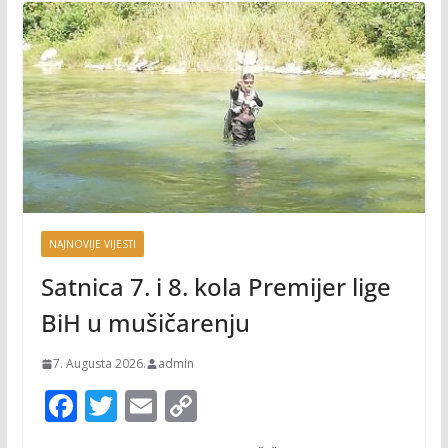
NAJNOVIJE VIJESTI
Satnica 7. i 8. kola Premijer lige
BiH u mušičarenju
7. Augusta 2026.
admin
F
T
E
C
ac
w
m
o