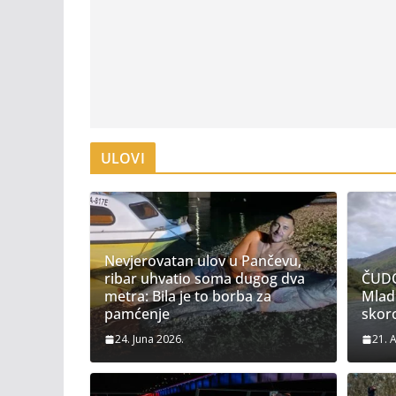
ULOVI
Nevjerovatan ulov u Pančevu,
ribar uhvatio soma dugog dva
ČUDO
metra: Bila je to borba za
Mladi
pamćenje
skor
24. Juna 2026.
21. 