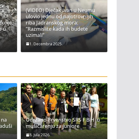
(VIDEO) Dječak Ivan u Neumu
ulovio jednu od najotrovnijih
ekcije
riba Jadranskog mora:
e u
“Razmislite kada ih budete
uzimali”
1. Decembra 2025.
 na
Održano Prvenstvo SRS F BiH u
laduši
mušičarenju za juniore
8. Jula 2026.