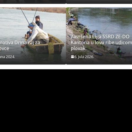
Završena Liga SSRD ZE-DO
otiva Drina raj za
Kantona u lovu ribe udicom
ovce
plovak
Juna 2024.
6. Jula 2026.