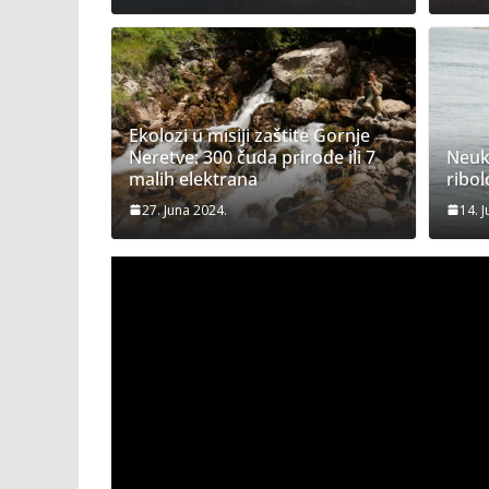
Ekolozi u misiji zaštite Gornje
Neretve: 300 čuda prirode ili 7
Neukr
malih elektrana
ribol
27. Juna 2024.
14. 