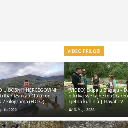
VIDEO PRILOZI
 U BOSNI I HERCEGOVINI:
(VIDEO) Ekipa u Blagaju – D
 ribar izvukao štuku od
otkriva sve tajne mušičaren
o 7 kilograma (FOTO)
Ljetna kuhinja | Hayat TV
Aprila 2026.
13. Maja 2026.