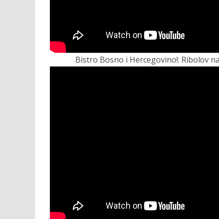
Bistro Bosno i Hercegovino!: Ribolov n