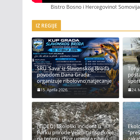
Bistro Bosno i Hercegovino!: Somovij
IZ REGIJE
SRU ‘Sava’ iz Slavonskog Broda
Tony 
povodom Dana Grada
post
organizuje ribolovno natjecanje
spor
15. Aprila 2026.
24. 
(VIDEO) Ekološki incident u
Ekolo
Parku prirode Velebit: Inspekcije
“preš
na terenu zbog uginuća ribe u
zaka