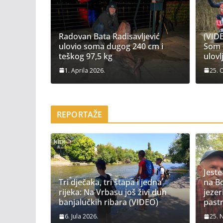
Radovan Bata Radisavljević
(VID
ulovio soma dugog 240 cm i
Som 
teškog 97,5 kg
ulovl
1. Aprila 2026.
25. 
REPORTAŽE
Jeste
Tri dječaka, tri štapa i jedna
na Bo
rijeka: Na Vrbasu još živi duh
jezer
banjalučkih ribara (VIDEO)
past
6. Jula 2026.
25. 