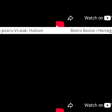
a jezeru Vrutak, Hutovo
Bistro Bosno i Herceg