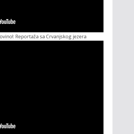
ovino!: Reportaža sa Crvanjskog jezera