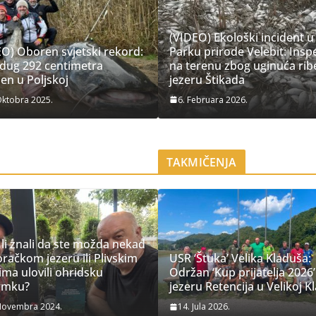
(VIDEO) Ekološki incident u
EO) Oboren svjetski rekord:
Parku prirode Velebit: Insp
dug 292 centimetra
na terenu zbog uginuća rib
jen u Poljskoj
jezeru Štikada
Oktobra 2025.
6. Februara 2026.
TAKMIČENJA
 li znali da ste možda nekad
račkom jezeru ili Plivskim
USR ‘Štuka’ Velika Kladuša:
ima ulovili ohridsku
Održan ‘Kup prijatelja 2026’
rmku?
jezeru Retencija u Velikoj K
Novembra 2024.
14. Jula 2026.