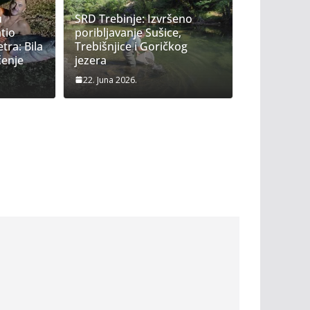
u
SRD Trebinje: Izvršeno
d: Uskoro prvi ‘Sajam ruralnog
tio
poribljavanje Sušice,
 i ribolova – TOK Fest’
ra: Bila
Trebišnjice i Goričkog
ćenje
jezera
22. Juna 2026.