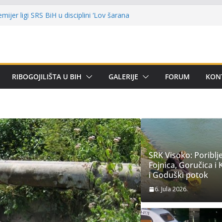
Ekološki incident na rijeci Bosni
ijer ligi SRS BiH u disciplini ‘Lov šarana
rima za učešće u Premijer ligi BiH za
om
ni kup ‘Rafael Grgić – Rafko’: Vogošćani
r u trajno vlasništvo
RIBOGOJILIŠTA U BIH
GALERIJE
FORUM
KON
 Kotor Varoši: Snimak iz Vrbanje
erenu
SRK Visoko: Poriblj
Fojnica, Goručica i 
i Goduški potok
6. Jula 2026.
NAJNOVIJE VIJESTI
TEHNI