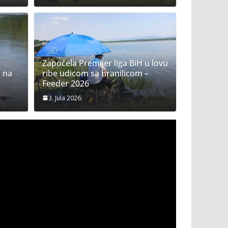
Započela Premijer liga BiH u lovu
 na
ribe udicom sa hranilicom –
Feeder 2026
3. Jula 2026.