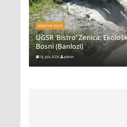
iz
NAJNOVIJE VIJESTI
UGSR ‘Bistro’ Zenica: Ekološki
Bosni (Banlozi)
18. Jula 2026.
admin