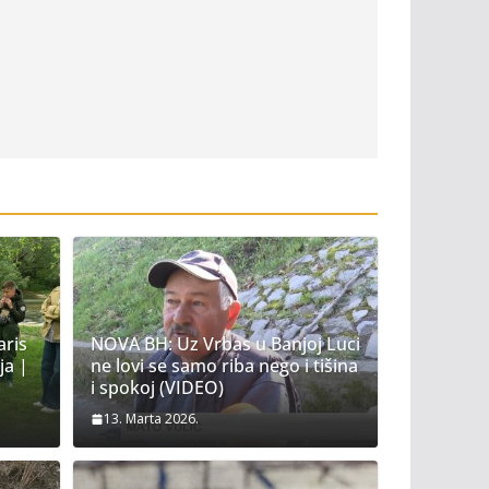
aris
NOVA BH: Uz Vrbas u Banjoj Luci
ja |
ne lovi se samo riba nego i tišina
i spokoj (VIDEO)
13. Marta 2026.