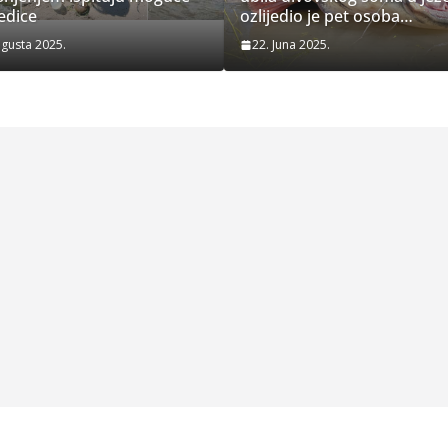
edice
ozlijedio je pet osoba…
ugusta 2025.
22. Juna 2025.