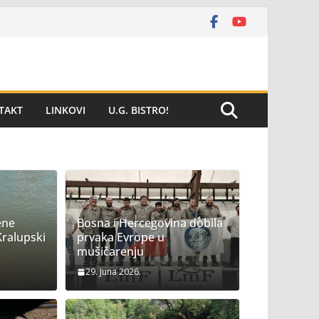
TAKT
LINKOVI
U.G. BISTRO!
ene
Bosna i Hercegovina dobila
Kralupski
prvaka Evrope u
mušičarenju
29. Juna 2026.
KE I PRIBOR