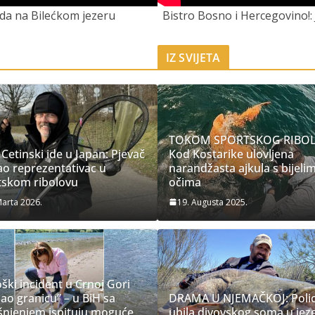
ada na Bilećkom jezeru
Bistro Bosno i Hercegovino!: 
IZ SVIJETA
TOKOM SPORTSKOG RIBOL
Cetinski ide u Japan: Pjevač
Kod Kostarike ulovljena
ao reprezentativac u
narandžasta ajkula s bijeli
tskom ribolovu
očima
Marta 2026.
19. Augusta 2025.
ški incident u Crnoj Gori
ao granicu” – u BiH sa
DRAMA U NJEMAČKOJ: Polic
šnjenjem ispituju moguće
ubila divovskog soma u jez