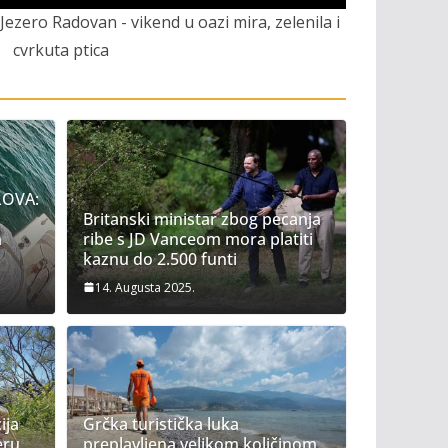
Jezero Radovan - vikend u oazi mira, zelenila i
cvrkuta ptica
OVA:
Britanski ministar zbog pecanja
m
ribe s JD Vanceom mora platiti
kaznu do 2.500 funti
14. Augusta 2025.
ija
Grčka turistička luka
eru,
preplavljena velikom količinom