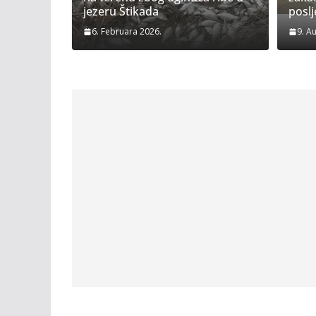
jezeru Štikada
poslj
6. Februara 2026.
9. A