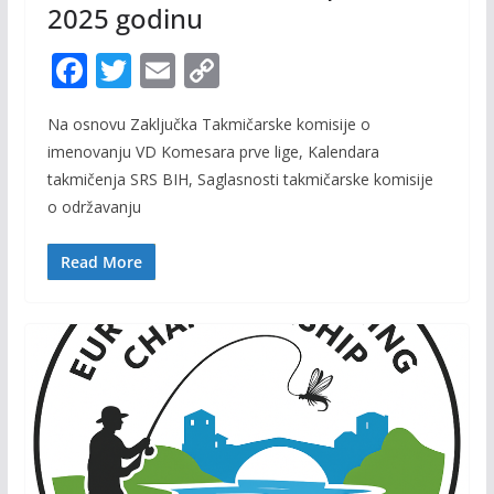
2025 godinu
F
T
E
C
ac
w
m
o
Na osnovu Zaključka Takmičarske komisije o
e
itt
ai
p
imenovanju VD Komesara prve lige, Kalendara
b
er
l
y
takmičenja SRS BIH, Saglasnosti takmičarske komisije
o
Li
o održavanju
o
n
Read More
k
k