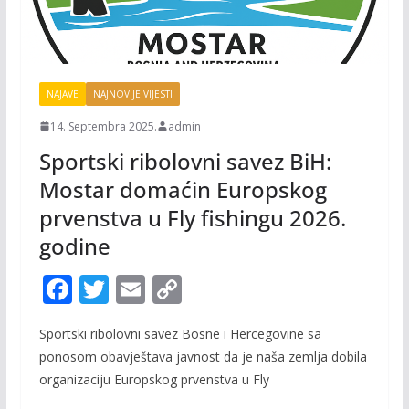
NAJAVE
NAJNOVIJE VIJESTI
14. Septembra 2025.
admin
Sportski ribolovni savez BiH:
Mostar domaćin Europskog
prvenstva u Fly fishingu 2026.
godine
F
T
E
C
ac
w
m
o
Sportski ribolovni savez Bosne i Hercegovine sa
e
itt
ai
p
ponosom obavještava javnost da je naša zemlja dobila
b
er
l
y
organizaciju Europskog prvenstva u Fly
o
Li