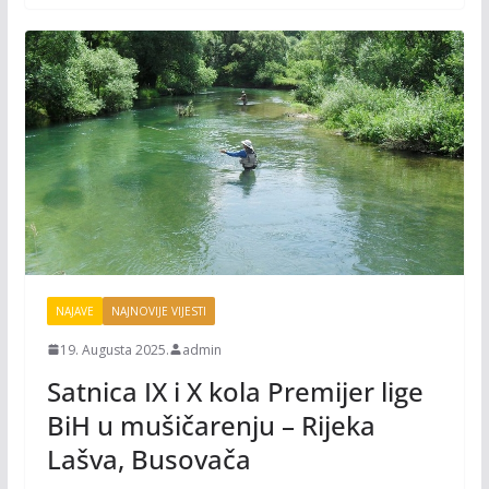
k
k
NAJAVE
NAJNOVIJE VIJESTI
19. Augusta 2025.
admin
Satnica IX i X kola Premijer lige
BiH u mušičarenju – Rijeka
Lašva, Busovača