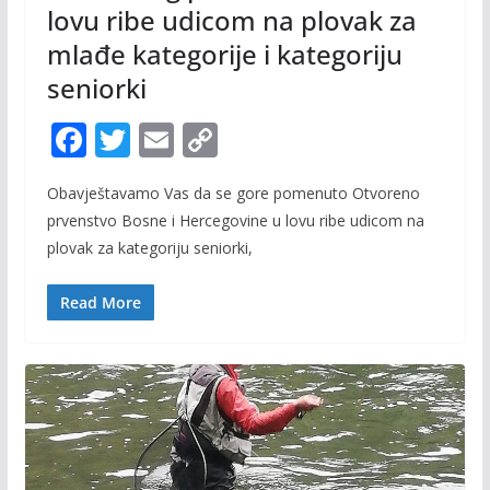
lovu ribe udicom na plovak za
mlađe kategorije i kategoriju
seniorki
F
T
E
C
ac
w
m
o
Obavještavamo Vas da se gore pomenuto Otvoreno
e
itt
ai
p
prvenstvo Bosne i Hercegovine u lovu ribe udicom na
b
er
l
y
plovak za kategoriju seniorki,
o
Li
o
n
Read More
k
k