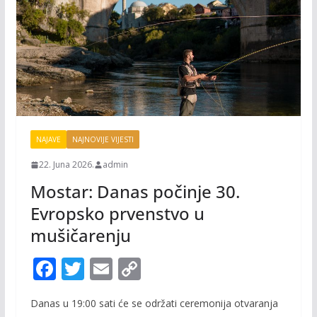
NAJAVE
NAJNOVIJE VIJESTI
22. Juna 2026.
admin
Mostar: Danas počinje 30.
Evropsko prvenstvo u
mušičarenju
F
T
E
C
ac
w
m
o
Danas u 19:00 sati će se održati ceremonija otvaranja
e
itt
ai
p