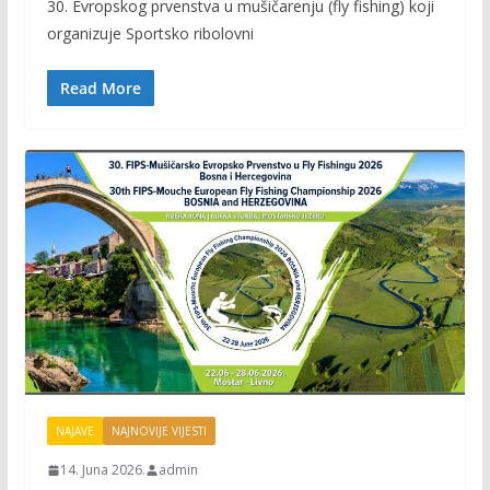
30. Evropskog prvenstva u mušičarenju (fly fishing) koji
b
er
l
y
organizuje Sportsko ribolovni
o
Li
o
n
Read More
k
k
NAJAVE
NAJNOVIJE VIJESTI
14. Juna 2026.
admin