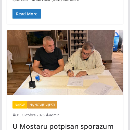
o
Li
o
n
Read More
k
k
NAJAVE
NAJNOVIJE VIJESTI
31. Oktobra 2025.
admin
U Mostaru potpisan sporazum