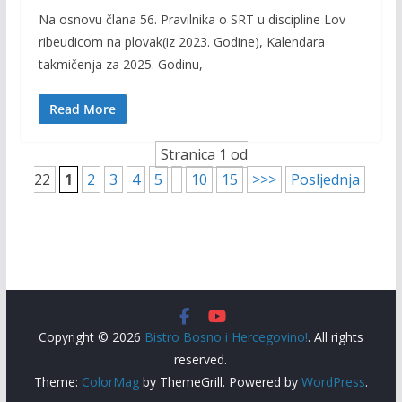
ac
w
m
o
Na osnovu člana 56. Pravilnika o SRT u discipline Lov
e
itt
ai
p
ribeudicom na plovak(iz 2023. Godine), Kalendara
b
er
l
y
takmičenja za 2025. Godinu,
o
Li
o
n
Read More
k
k
Stranica 1 od
22
1
2
3
4
5
10
15
>>>
Posljednja
Copyright © 2026
Bistro Bosno i Hercegovino!
. All rights
reserved.
Theme:
ColorMag
by ThemeGrill. Powered by
WordPress
.