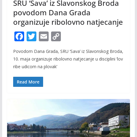
SRU ‘Sava’ iz Slavonskog Broda
povodom Dana Grada
organizuje ribolovno natjecanje
F
T
E
C
ac
w
m
o
Povodom Dana Grada, SRU ‘Sava’ iz Slavonskog Broda,
e
itt
ai
p
10. maja organizuje ribolovno natjecanje u disciplini ‘lov
b
er
l
y
ribe udicom na plovak’
o
Li
o
n
Read More
k
k