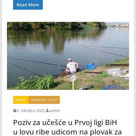
o
Li
Read More
o
n
k
k
NAJAVE
NAJNOVIJE VIJESTI
2. Oktobra 2025.
admin
Poziv za učešće u Prvoj ligi BiH
u lovu ribe udicom na plovak za