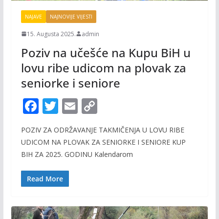
NAJAVE
NAJNOVIJE VIJESTI
15. Augusta 2025.
admin
Poziv na učešće na Kupu BiH u
lovu ribe udicom na plovak za
seniorke i seniore
F
T
E
C
ac
w
m
o
POZIV ZA ODRŽAVANJE TAKMIČENJA U LOVU RIBE
e
itt
ai
p
UDICOM NA PLOVAK ZA SENIORKE I SENIORE KUP
b
er
l
y
BIH ZA 2025. GODINU Kalendarom
o
Li
o
n
Read More
k
k