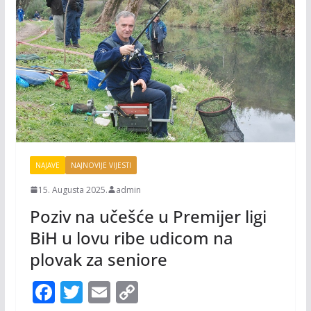
NAJAVE
NAJNOVIJE VIJESTI
15. Augusta 2025.
admin
Poziv na učešće u Premijer ligi
BiH u lovu ribe udicom na
plovak za seniore
F
T
E
C