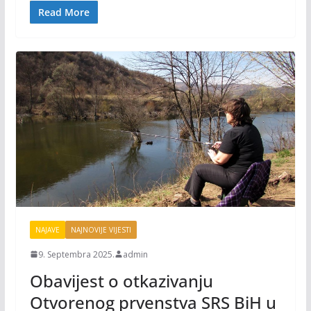
o
n
Read More
k
k
NAJAVE
NAJNOVIJE VIJESTI
9. Septembra 2025.
admin
Obavijest o otkazivanju
Otvorenog prvenstva SRS BiH u