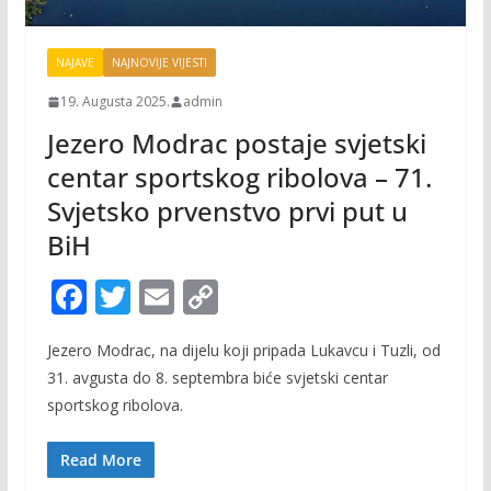
NAJAVE
NAJNOVIJE VIJESTI
19. Augusta 2025.
admin
Jezero Modrac postaje svjetski
centar sportskog ribolova – 71.
Svjetsko prvenstvo prvi put u
BiH
F
T
E
C
ac
w
m
o
Jezero Modrac, na dijelu koji pripada Lukavcu i Tuzli, od
e
itt
ai
p
31. avgusta do 8. septembra biće svjetski centar
b
er
l
y
sportskog ribolova.
o
Li
o
n
Read More