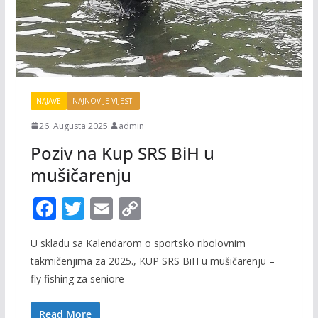
NAJAVE
NAJNOVIJE VIJESTI
26. Augusta 2025.
admin
Poziv na Kup SRS BiH u
mušičarenju
F
T
E
C
ac
w
m
o
U skladu sa Kalendarom o sportsko ribolovnim
e
itt
ai
p
takmičenjima za 2025., KUP SRS BiH u mušičarenju –
b
er
l
y
fly fishing za seniore
o
Li
Read More