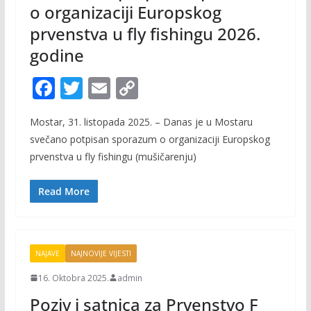
o organizaciji Europskog
prvenstva u fly fishingu 2026.
godine
F
T
E
C
ac
w
m
o
Mostar, 31. listopada 2025. – Danas je u Mostaru
e
itt
ai
p
svečano potpisan sporazum o organizaciji Europskog
b
er
l
y
prvenstva u fly fishingu (mušičarenju)
o
Li
o
n
Read More
k
k
NAJAVE
NAJNOVIJE VIJESTI
16. Oktobra 2025.
admin
Poziv i satnica za Prvenstvo F