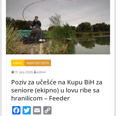
NAJAVE
NAJNOVIJE VIJESTI
15. Jula 2026.
admin
Poziv za učešće na Kupu BiH za
seniore (ekipno) u lovu ribe sa
hranilicom – Feeder
F
T
E
C