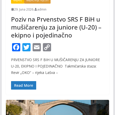
NAJAVE
NAJNOVIJE VIJESTI
29. Juna 2026.
admin
Poziv na Prvenstvo SRS F BiH u
mušičarenju za juniore (U-20) –
ekipno i pojedinačno
F
T
E
C
ac
w
m
o
PRVENSTVO SRS F BIH U MUŠIČARENJU ZA JUNIORE
e
itt
ai
p
U-20, EKIPNO I POJEDINAČNO Takmičarska staza:
b
er
l
y
Revir „OKO“ – rijeka Lašva –
o
Li
o
n
Read More
k
k