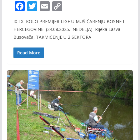
F
T
E
C
ac
w
m
o
IX I X KOLO PREMIJER LIGE U MUŠIČARENJU BOSNE I
e
itt
ai
p
HERCEGOVINE (24.08.2025. NEDELJA) Rijeka Lašva –
b
er
l
y
Busovača, TAKMIČENJE U 2 SEKTORA
o
Li
o
n
Read More
k
k