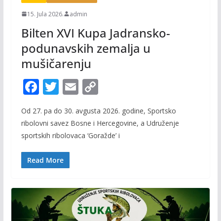
15. Jula 2026.
admin
Bilten XVI Kupa Jadransko-
podunavskih zemalja u
mušičarenju
F
T
E
C
ac
w
m
o
Od 27. pa do 30. avgusta 2026. godine, Sportsko
e
itt
ai
p
ribolovni savez Bosne i Hercegovine, a Udruženje
b
er
l
y
sportskih ribolovaca ‘Goražde’ i
o
Li
o
n
Read More
k
k