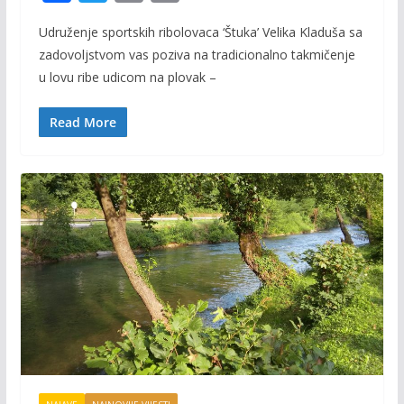
ac
w
m
o
Udruženje sportskih ribolovaca ‘Štuka’ Velika Kladuša sa
e
itt
ai
p
zadovoljstvom vas poziva na tradicionalno takmičenje
b
er
l
y
u lovu ribe udicom na plovak –
o
Li
o
n
Read More
k
k