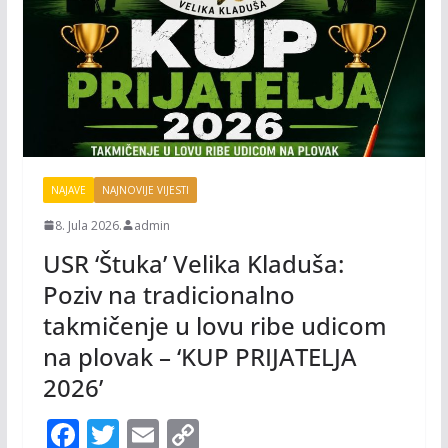
NAJAVE
NAJNOVIJE VIJESTI
8. Jula 2026.
admin
USR ‘Štuka’ Velika Kladuša:
Poziv na tradicionalno
takmičenje u lovu ribe udicom
na plovak – ‘KUP PRIJATELJA
2026’
F
T
E
C