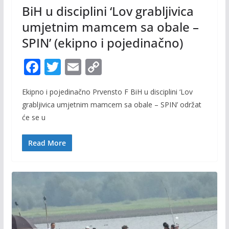
BiH u disciplini ‘Lov grabljivica
umjetnim mamcem sa obale –
SPIN’ (ekipno i pojedinačno)
F
T
E
C
ac
w
m
o
Ekipno i pojedinačno Prvensto F BiH u disciplini ‘Lov
e
itt
ai
p
grabljivica umjetnim mamcem sa obale – SPIN’ održat
b
er
l
y
će se u
o
Li
o
n
Read More
k
k