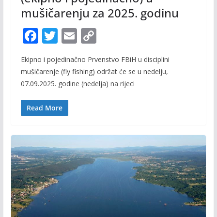
mušičarenju za 2025. godinu
F
T
E
C
ac
w
m
o
Ekipno i pojedinačno Prvenstvo FBiH u disciplini
e
itt
ai
p
mušičarenje (fly fishing) održat će se u nedelju,
b
er
l
y
07.09.2025. godine (nedelja) na rijeci
o
Li
o
n
Read More
k
k