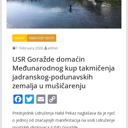
NAJAVE
NAJNOVIJE VIJESTI
7. Februara 2026.
admin
USR Goražde domaćin
Međunarodnog kup takmičenja
jadranskog-podunavskih
zemalja u mušičarenju
F
T
E
C
ac
w
m
o
Predsjednik Udruženja Halid Pekaz naglašava da je riječ
e
itt
ai
p
o jednoj od značajnijih manifestacija na vodi Udruženje
b
er
l
y
sportskih ribolovaca (USR) Goražde