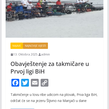
NAJAVE
NAJNOVIJE VIJESTI
13. Oktobra 2025.
admin
Obavještenje za takmičare u
Prvoj ligi BiH
F
T
E
C
ac
w
m
o
Takmičenje u lovu ribe udicom na plovak, Prva liga BiH,
e
itt
ai
p
održat će se na jezeru Šljivno na Manjači u dane
b
er
l
y