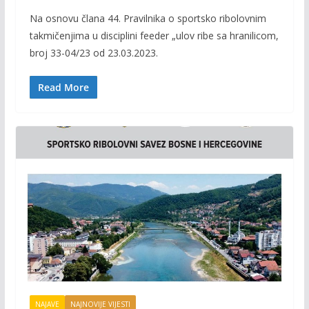
ac
w
m
o
Na osnovu člana 44. Pravilnika o sportsko ribolovnim
e
itt
ai
p
takmičenjima u disciplini feeder „ulov ribe sa hranilicom,
b
er
l
y
broj 33-04/23 od 23.03.2023.
o
Li
o
n
Read More
k
k
NAJAVE
NAJNOVIJE VIJESTI