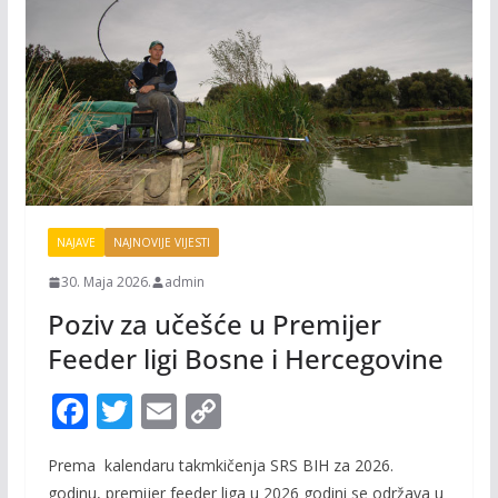
NAJAVE
NAJNOVIJE VIJESTI
30. Maja 2026.
admin
Poziv za učešće u Premijer
Feeder ligi Bosne i Hercegovine
F
T
E
C
ac
w
m
o
Prema kalendaru takmkičenja SRS BIH za 2026.
e
itt
ai
p
godinu, premijer feeder liga u 2026 godini se održava u