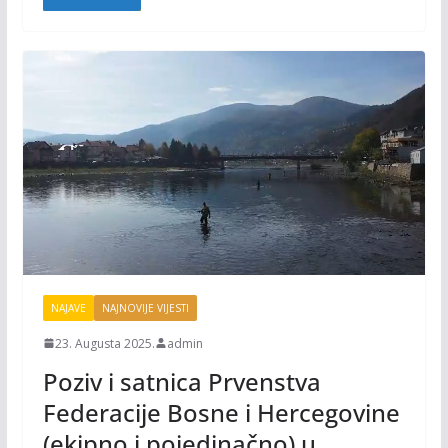
o
n
k
k
NAJAVE
NAJNOVIJE VIJESTI
23. Augusta 2025.
admin
Poziv i satnica Prvenstva
Federacije Bosne i Hercegovine
(ekipno i pojedinačno) u