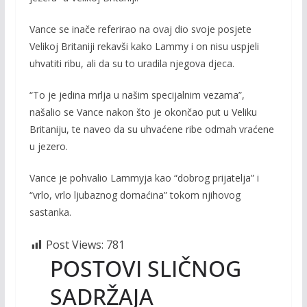
Vance se inače referirao na ovaj dio svoje posjete
Velikoj Britaniji rekavši kako Lammy i on nisu uspjeli
uhvatiti ribu, ali da su to uradila njegova djeca.
“To je jedina mrlja u našim specijalnim vezama”,
našalio se Vance nakon što je okončao put u Veliku
Britaniju, te naveo da su uhvaćene ribe odmah vraćene
u jezero.
Vance je pohvalio Lammyja kao “dobrog prijatelja” i
“vrlo, vrlo ljubaznog domaćina” tokom njihovog
sastanka.
Post Views:
781
POSTOVI SLIČNOG
SADRŽAJA