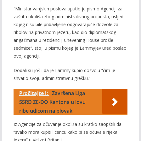
“Ministar vanjskih poslova uputio je pismo Agenciji za
zaštitu okoliša zbog administrativnog propusta, usljed
kojeg nisu bile pribavljene odgovarajuće dozvole za
ribolov na privatnom jezeru, kao dio diplomatskog
angažmana u rezidenciji Chevening House prošle
sedmice”, stoji u pismu kojeg je Lammyjev ured poslao
ovoj agenciji.
Dodali su još i da je Lammy kupio dozvolu “čim je
shvatio svoju administrativnu grešku.”
Pročitajte i:
Završena Liga
SSRD ZE-DO Kantona u lovu
ribe udicom na plovak
Iz Agencije za očuvanje okoliša su kratko saopštili da
“svako mora kupiti licencu kako bi se očuvale rijeka i
jezera” u Velikoj Britaniji.