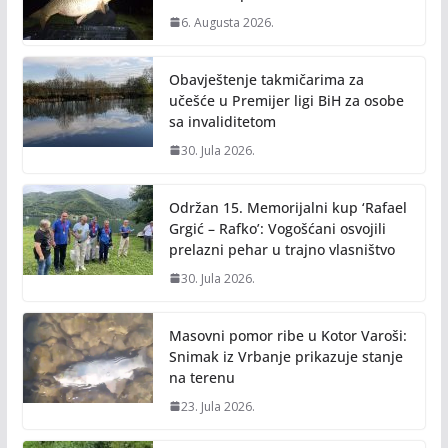
k
k
6. Augusta 2026.
Obavještenje takmičarima za
učešće u Premijer ligi BiH za osobe
sa invaliditetom
30. Jula 2026.
Održan 15. Memorijalni kup ‘Rafael
Grgić – Rafko’: Vogošćani osvojili
prelazni pehar u trajno vlasništvo
30. Jula 2026.
Masovni pomor ribe u Kotor Varoši:
Snimak iz Vrbanje prikazuje stanje
na terenu
23. Jula 2026.