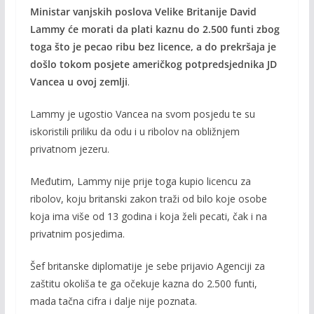
Ministar vanjskih poslova Velike Britanije David
e
itt
ai
p
Lammy će morati da plati kaznu do 2.500 funti zbog
b
er
l
y
toga što je pecao ribu bez licence, a do prekršaja je
o
Li
došlo tokom posjete američkog potpredsjednika JD
o
n
Vancea u ovoj zemlji
.
k
k
Lammy je ugostio Vancea na svom posjedu te su
iskoristili priliku da odu i u ribolov na obližnjem
privatnom jezeru.
Međutim, Lammy nije prije toga kupio licencu za
ribolov, koju britanski zakon traži od bilo koje osobe
koja ima više od 13 godina i koja želi pecati, čak i na
privatnim posjedima.
Šef britanske diplomatije je sebe prijavio Agenciji za
zaštitu okoliša te ga očekuje kazna do 2.500 funti,
mada tačna cifra i dalje nije poznata.