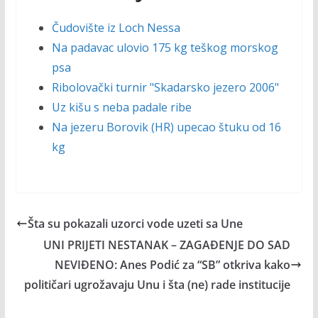
Čudovište iz Loch Nessa
Na padavac ulovio 175 kg teškog morskog
psa
Ribolovački turnir "Skadarsko jezero 2006"
Uz kišu s neba padale ribe
Na jezeru Borovik (HR) upecao štuku od 16
kg
Šta su pokazali uzorci vode uzeti sa Une
UNI PRIJETI NESTANAK – ZAGAĐENJE DO SAD
NEVIĐENO: Anes Podić za “SB” otkriva kako
političari ugrožavaju Unu i šta (ne) rade institucije