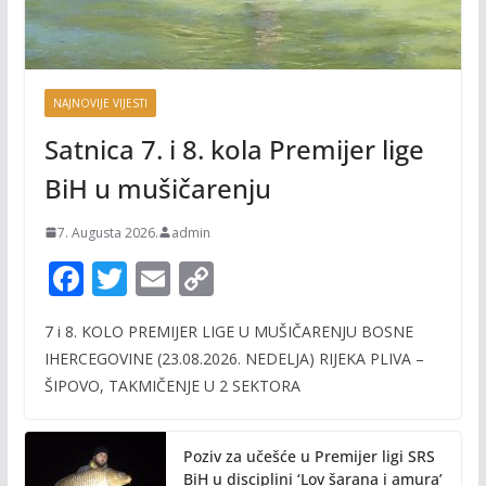
NAJNOVIJE VIJESTI
Satnica 7. i 8. kola Premijer lige
BiH u mušičarenju
7. Augusta 2026.
admin
F
T
E
C
ac
w
m
o
7 i 8. KOLO PREMIJER LIGE U MUŠIČARENJU BOSNE
e
itt
ai
p
IHERCEGOVINE (23.08.2026. NEDELJA) RIJEKA PLIVA –
b
er
l
y
ŠIPOVO, TAKMIČENJE U 2 SEKTORA
o
Li
o
n
Poziv za učešće u Premijer ligi SRS
BiH u disciplini ‘Lov šarana i amura’