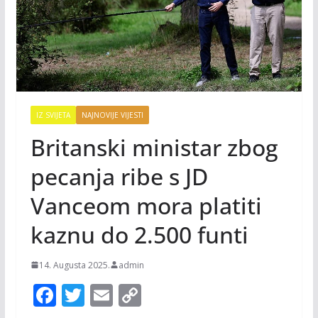
IZ SVIJETA
NAJNOVIJE VIJESTI
Britanski ministar zbog
pecanja ribe s JD
Vanceom mora platiti
kaznu do 2.500 funti
14. Augusta 2025.
admin
F
T
E
C
ac
w
m
o