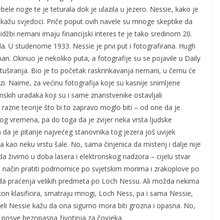
ebele noge te je teturala dok je ulazila u jezero. Nessie, kako je
, kažu svjedoci. Priče poput ovih navele su mnoge skeptike da
idžbi nemani imaju financijski interes te je tako sredinom 20.
šala. U studenome 1933. Nessie je prvi put i fotografirana. Hugh
an. Okinuo je nekoliko puta, a fotografije su se pojavile u Daily
retuširanja. Bio je to početak raskrinkavanja nemani, u čemu će
zi. Naime, za većinu fotografija koje su kasnije snimljene
lmskih uradaka koji su i same znanstvenike ostavljali
i razne teorije što bi to zapravo moglo biti – od one da je
skog vremena, pa do toga da je zvijer neka vrsta ljudske
tra da je pitanje najvećeg stanovnika tog jezera još uvijek
kao neku vrstu šale. No, sama činjenica da misterij i dalje nije
a živimo u doba lasera i elektronskog nadzora – cijelu stvar
i način pratiti podmornice po svjetskim morima i zrakoplove po
oda praćenja velikih predmeta po Loch Nessu. Ali možda nekima
okon klasificira, smatraju mnogi, Loch Ness, pa i sama Nessie,
djeli Nessie kažu da ona sigurno mora biti grozna i opasna. No,
i posve bezopasna životinja za čovjeka.