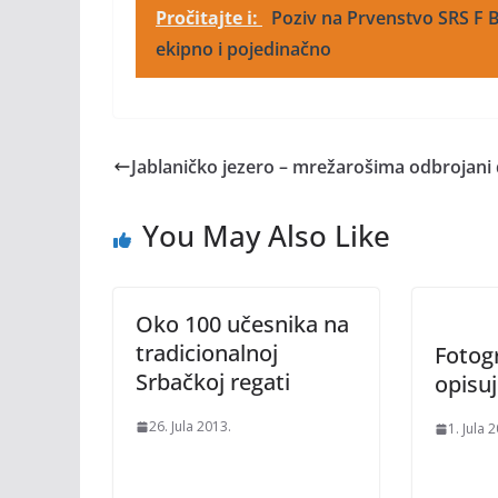
Pročitajte i:
Poziv na Prvenstvo SRS F B
ekipno i pojedinačno
Jablaničko jezero – mrežarošima odbrojani 
You May Also Like
Oko 100 učesnika na
tradicionalnoj
Fotogr
Srbačkoj regati
opisu
26. Jula 2013.
1. Jula 