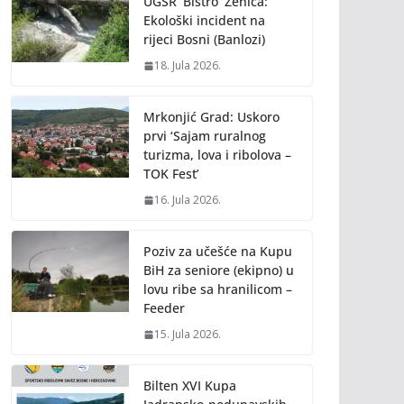
UGSR ‘Bistro’ Zenica:
Ekološki incident na
rijeci Bosni (Banlozi)
18. Jula 2026.
Mrkonjić Grad: Uskoro
prvi ‘Sajam ruralnog
turizma, lova i ribolova –
TOK Fest’
16. Jula 2026.
Poziv za učešće na Kupu
BiH za seniore (ekipno) u
lovu ribe sa hranilicom –
Feeder
15. Jula 2026.
Bilten XVI Kupa