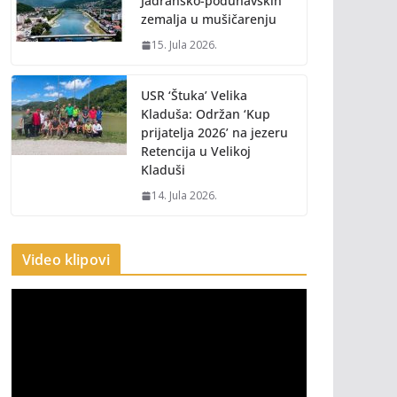
Jadransko-podunavskih
zemalja u mušičarenju
15. Jula 2026.
USR ‘Štuka’ Velika
Kladuša: Održan ‘Kup
prijatelja 2026’ na jezeru
Retencija u Velikoj
Kladuši
14. Jula 2026.
Video klipovi