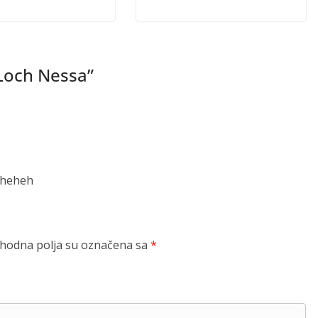
 Loch Nessa
”
i heheh
odna polja su označena sa
*