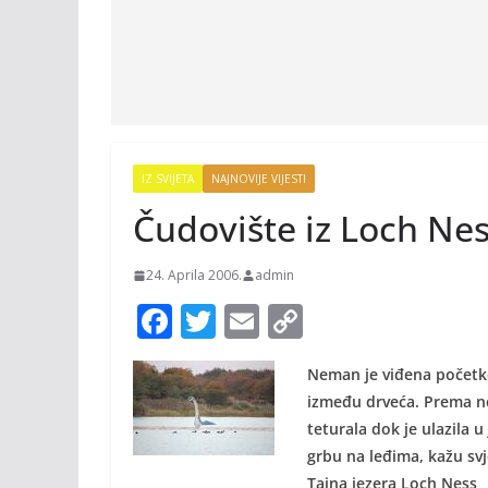
IZ SVIJETA
NAJNOVIJE VIJESTI
Čudovište iz Loch Ne
24. Aprila 2006.
admin
F
T
E
C
ac
w
m
o
Neman je viđena početko
e
itt
ai
p
između drveća. Prema nek
b
er
l
y
teturala dok je ulazila u
o
Li
grbu na leđima, kažu svj
Tajna jezera Loch Ness