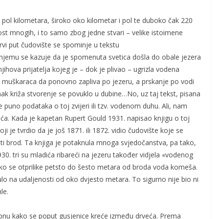
 pol kilometara, široko oko kilometar i pol te duboko čak 220
ost mnogih, i to samo zbog jedne stvari – velike istoimene
vi put čudovište se spominje u tekstu
 U njemu se kazuje da je spomenuta svetica došla do obale jezera
jihova prijatelja kojeg je – dok je plivao – ugrizla vodena
h muškaraca da ponovno zapliva po jezeru, a prskanje po vodi
znak križa stvorenje se povuklo u dubine…No, uz taj tekst, pisana
 puno podataka o toj zvijeri ili tzv. vodenom duhu. Ali, nam
ljeća. Kada je kapetan Rupert Gould 1931. napisao knjigu o toj
 je tvrdio da je još 1871. ili 1872. vidio čudovište koje se
uti brod. Ta knjiga je potaknula mnoga svjedočanstva, pa tako,
0. tri su mladića ribareći na jezeru također vidjela «vodenog
 kako se otprilike petsto do šesto metara od broda voda komeša.
ulo na udaljenosti od oko dvjesto metara. To sigurno nije bio ni
le.
opnu kako se poput gusjenice kreće između drveća. Prema