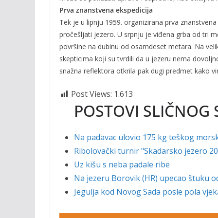
Prva znanstvena ekspedicija
Tek je u lipnju 1959. organizirana prva znanstven
pročešljati jezero. U srpnju je viđena grba od tri
površine na dubinu od osamdeset metara. Na velikoj
skepticima koji su tvrdili da u jezeru nema dovoljn
snažna reflektora otkrila pak dugi predmet kako vir
Post Views:
1.613
POSTOVI SLIČNOG 
Na padavac ulovio 175 kg teškog mors
Ribolovački turnir "Skadarsko jezero 2
Uz kišu s neba padale ribe
Na jezeru Borovik (HR) upecao štuku o
Jegulja kod Novog Sada posle pola vjek