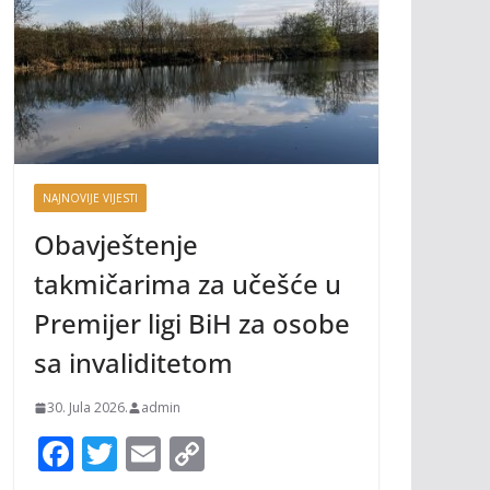
NAJNOVIJE VIJESTI
Obavještenje
takmičarima za učešće u
Premijer ligi BiH za osobe
sa invaliditetom
30. Jula 2026.
admin
F
T
E
C
ac
w
m
o