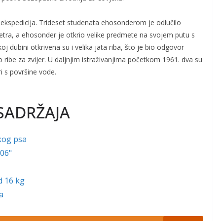
a ekspedicija. Trideset studenata ehosonderom je odlučilo
 metra, a ehosonder je otkrio velike predmete na svojem putu s
 dubini otkrivena su i velika jata riba, što je bio odgovor
o ribe za zvijer. U daljnjim istraživanjima početkom 1961. dva su
i s površine vode.
SADRŽAJA
kog psa
006"
d 16 kg
a