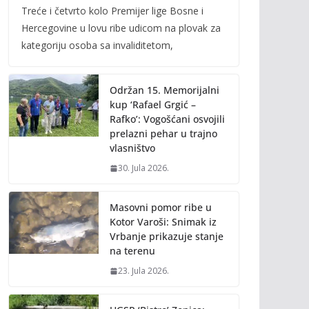
Treće i četvrto kolo Premijer lige Bosne i
e
itt
ai
p
Hercegovine u lovu ribe udicom na plovak za
b
er
l
y
kategoriju osoba sa invaliditetom,
o
Li
o
n
Održan 15. Memorijalni
k
k
kup ‘Rafael Grgić –
Rafko’: Vogošćani osvojili
prelazni pehar u trajno
vlasništvo
30. Jula 2026.
Masovni pomor ribe u
Kotor Varoši: Snimak iz
Vrbanje prikazuje stanje
na terenu
23. Jula 2026.