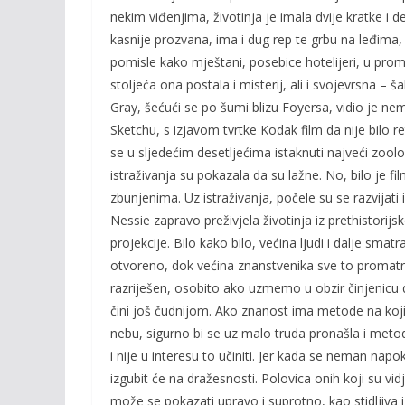
nekim viđenjima, životinja je imala dvije kratke i d
kasnije prozvana, ima i dug rep te grbu na leđima
pomisle kako mještani, posebice hotelijeri, u prom
stoljeća ona postala i misterij, ali i svojevrsna – 
Gray, šećući se po šumi blizu Foyersa, vidio je nem
Sketchu, s izjavom tvrtke Kodak film da nije bilo 
se u sljedećim desetljećima istaknuti najveći zoolo
istraživanja su pokazala da su lažne. No, bilo je fi
zbunjenima. Uz istraživanja, počele su se razvijati 
Nessie zapravo preživjela životinja iz prethistorij
projekcije. Bilo kako bilo, većina ljudi i dalje sma
otvoreno, dok većina znanstvenika sve to promatra 
razriješen, osobito ako uzmemo u obzir činjenicu d
čini još čudnijom. Ako znanost ima metode na koj
nebu, sigurno bi se uz malo truda pronašla i met
i nije u interesu to učiniti. Jer kada se neman nap
izgubit će na dražesnosti. Polovica onih koji su vi
može se pokazati upravo i suprotno, kao stidljiva 