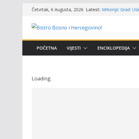
Skip
Latest:
Mrkonjić Grad: Usk
Četvrtak, 6 Augusta, 2026
to
ribolova – TOK Fes
Obavještenje takmi
content
osobe sa invalidi
Održan 15. Memorij
osvojili prelazni p
Masovni pomor rib
POČETNA
VIJESTI
ENCIKLOPEDIJA
prikazuje stanje n
UGSR ‘Bistro’ Zenic
(Banlozi)
Loading
.
.
.