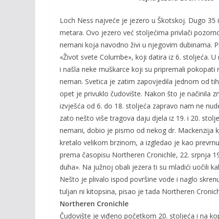
o
n
k
k
Loch Ness najveće je jezero u Škotskoj. Dugo 35 i
metara. Ovo jezero već stoljećima privlači pozorn
nemani koja navodno živi u njegovim dubinama. Pr
«Život svete Columbe», koji datira iz 6. stoljeća.
i našla neke muškarce koji su pripremali pokopati n
neman. Svetica je zatim zapovjedila jednom od ti
opet je privuklo čudovište. Nakon što je načinila 
izvješća od 6. do 18. stoljeća zapravo nam ne nude
zato nešto više tragova daju djela iz 19. i 20. sto
nemani, dobio je pismo od nekog dr. Mackenzija koji
kretalo velikom brzinom, a izgledao je kao prevrn
prema časopisu Northeren Cronichle, 22. srpnja 193
duha». Na južnoj obali jezera ti su mladići uočili
Nešto je plivalo ispod površine vode i naglo skren
tuljan ni kitopsina, pisao je tada Northeren Cronich
Northeren Cronichle
Čudovište je viđeno početkom 20. stoljeća i na k