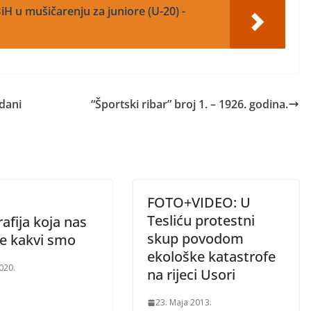
iH u mušičarenju za juniore (U-20) -
dani
“Športski ribar” broj 1. – 1926. godina.
FOTO+VIDEO: U
Tesliću protestni
afija koja nas
skup povodom
je kakvi smo
ekološke katastrofe
2020.
na rijeci Usori
23. Maja 2013.