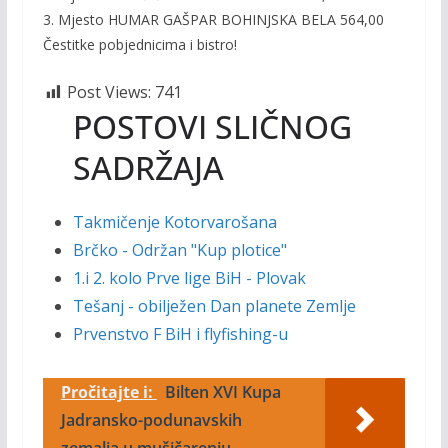
3. Mjesto HUMAR GAŠPAR BOHINJSKA BELA 564,00
Čestitke pobjednicima i bistro!
Post Views:
741
POSTOVI SLIČNOG
SADRŽAJA
Takmičenje Kotorvarošana
Brčko - Održan "Kup plotice"
1.i 2. kolo Prve lige BiH - Plovak
Tešanj - obilježen Dan planete Zemlje
Prvenstvo F BiH i flyfishing-u
Pročitajte i:
Bilten XVI Kupa
Jadransko-podunavskih