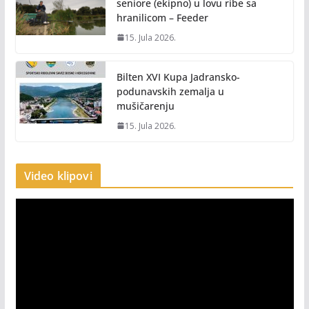
seniore (ekipno) u lovu ribe sa
hranilicom – Feeder
15. Jula 2026.
Bilten XVI Kupa Jadransko-
podunavskih zemalja u
mušičarenju
15. Jula 2026.
Video klipovi