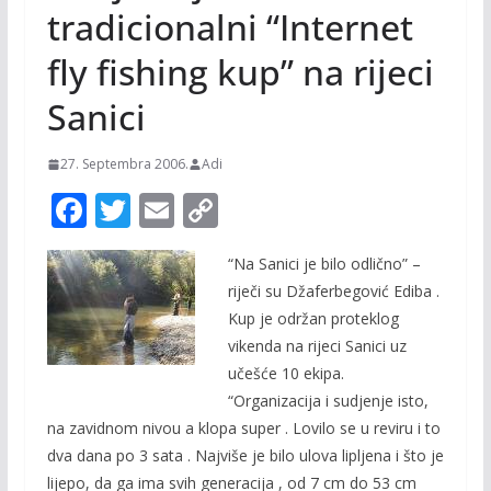
tradicionalni “Internet
fly fishing kup” na rijeci
Sanici
27. Septembra 2006.
Adi
F
T
E
C
ac
w
m
o
“Na Sanici je bilo odlično” –
e
itt
ai
p
riječi su Džaferbegović Ediba .
b
er
l
y
Kup je održan proteklog
o
Li
vikenda na rijeci Sanici uz
o
n
učešće 10 ekipa.
“Organizacija i sudjenje isto,
k
k
na zavidnom nivou a klopa super . Lovilo se u reviru i to
dva dana po 3 sata . Najviše je bilo ulova lipljena i što je
lijepo, da ga ima svih generacija , od 7 cm do 53 cm