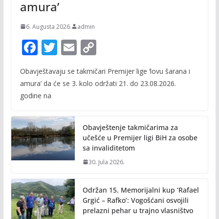
amura’
6. Augusta 2026.
admin
F
T
E
C
ac
w
m
o
Obavještavaju se takmičari Premijer lige ‘lovu šarana i
e
itt
ai
p
amura’ da će se 3. kolo održati 21. do 23.08.2026.
b
er
l
y
godine na
o
Li
o
n
Obavještenje takmičarima za
k
k
učešće u Premijer ligi BiH za osobe
sa invaliditetom
30. Jula 2026.
Održan 15. Memorijalni kup ‘Rafael
Grgić – Rafko’: Vogošćani osvojili
prelazni pehar u trajno vlasništvo