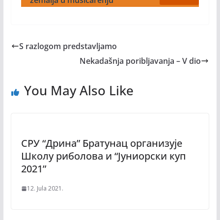
zemalja u mušičarenju
S razlogom predstavljamo
Nekadašnja poribljavanja – V dio
You May Also Like
СPУ “Дрина” Братунaц организује
Школу риболова и “Јуниорски куп
2021”
12. Jula 2021.