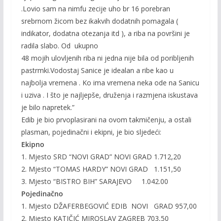
.Lovio sam na nimfu zecije uho br 16 porebran
srebrnom žicom bez ikakvih dodatnih pomagala (
indikator, dodatna otezanja itd ), a riba na površini je
radila slabo. Od ukupno
48 mojih ulovljenih riba ni jedna nije bila od poribljenih
pastrmki.Vodostaj Sanice je idealan a ribe kao u
najbolja vremena . Ko ima vremena neka ode na Sanicu
i uziva . I što je najljepše, druženja i razmjena iskustava
je bilo napretek.”
Edib je bio prvoplasirani na ovom takmičenju, a ostali
plasman, pojedinačni i ekipni, je bio sljedeći:
Ekipno
1. Mjesto SRD “NOVI GRAD” NOVI GRAD 1.712,20
2. Mjesto “TOMAS HARDY” NOVI GRAD 1.151,50
3. Mjesto “BISTRO BIH” SARAJEVO 1.042.00
Pojedinačno
1. Mjesto DŽAFERBEGOVIĆ EDIB NOVI GRAD 957,00
2. Mjesto KATIČIĆ MIROSLAV ZAGREB 703,50