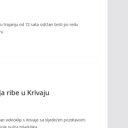
u trajanju od 72 sata održan šesti po redu
ru
a ribe u Krivaju
n videoklip s Krivaje sa sljedećim pozdravom:
 Bole pušta mladuljka.