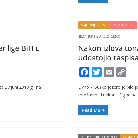
o
n
k
k
NAJNOVIJE VIJESTI
OSTALE VIJESTI
27. Juna 2010.
Rusko
r lige BiH u
Nakon izlova tona
udostojio raspisa
F
T
E
C
ac
w
m
o
 za 27.juni 2010 g. na
Livno – Buško jezero je bilo 
e
itt
ai
p
mrežarima i nakon 10 godina i
b
er
l
y
o
Li
Read More
o
n
k
k
IZ UDRUŽENJA I SAVEZA
NAJNOVIJE