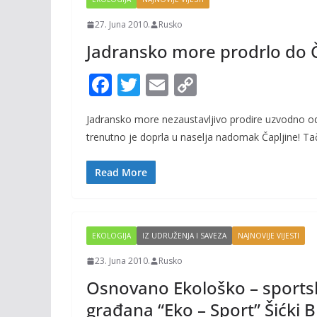
27. Juna 2010.
Rusko
Jadransko more prodrlo do Č
F
T
E
C
ac
w
m
o
Jadransko more nezaustavljivo prodire uzvodno od
e
itt
ai
p
trenutno je doprla u naselja nadomak Čapljine! Tač
b
er
l
y
o
Li
Read More
o
n
k
k
EKOLOGIJA
IZ UDRUŽENJA I SAVEZA
NAJNOVIJE VIJESTI
23. Juna 2010.
Rusko
Osnovano Ekološko – sports
građana “Eko – Sport” Šićki 