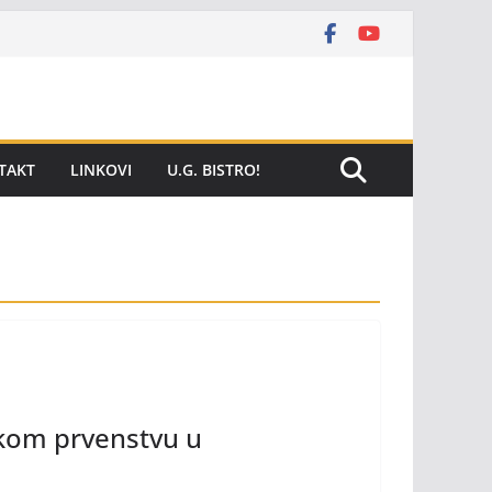
TAKT
LINKOVI
U.G. BISTRO!
skom prvenstvu u