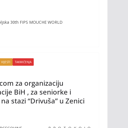
u Poljska 30th FIPS MOUCHE WORLD
 VIJESTI
TAKMIČENJA
icom za organizaciju
ije BiH , za seniorke i
na stazi “Drivuša” u Zenici