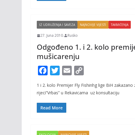
k
k
IZ UDRUŽENJA I SAVEZA
NAJNOVIJE VIJESTI
TAKMIČENJA
27. Juna 2010.
Rusko
Odgođeno 1. i 2. kolo premije
mušicarenju
F
T
E
C
ac
w
m
o
1 i 2. kolo Premijer Fly Fishinhg lige BiH zakazano
e
itt
ai
p
rijeci”Vrbas” u Rekavicama uz konsultaciju
b
er
l
y
o
Li
Read More
o
n
k
k
EKOLOGIJA
NAJNOVIJE VIJESTI