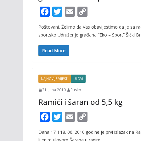
F
T
E
C
ac
w
m
o
Poštovani, Želimo da Vas obavijestimo da je sa 
e
itt
ai
p
sportsko Udruženje građana “Eko – Sport” Šićki B
b
er
l
y
o
Li
Read More
o
n
k
k
NAJNOVIJE VIJESTI
ULOVI
21. Juna 2010.
Rusko
Ramići i šaran od 5,5 kg
F
T
E
C
ac
w
m
o
Dana 17. i 18. 06. 2010.godine je prvi izlazak na R
e
itt
ai
p
lijepim ulovom Šarana u ranim