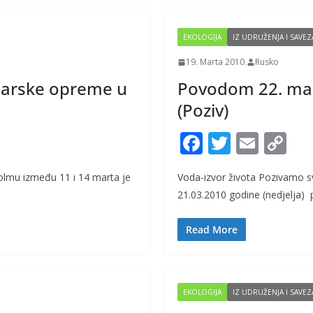
k
k
EKOLOGIJA
IZ UDRUŽENJA I SAVEZ
19. Marta 2010.
Rusko
ičarske opreme u
Povodom 22. mar
(Poziv)
F
T
E
C
ac
w
m
o
lmu između 11 i 14 marta je
Voda-izvor života Pozivamo sv
e
itt
ai
p
21.03.2010 godine (nedjelja) p
b
er
l
y
o
Li
Read More
o
n
k
k
EKOLOGIJA
IZ UDRUŽENJA I SAVEZ