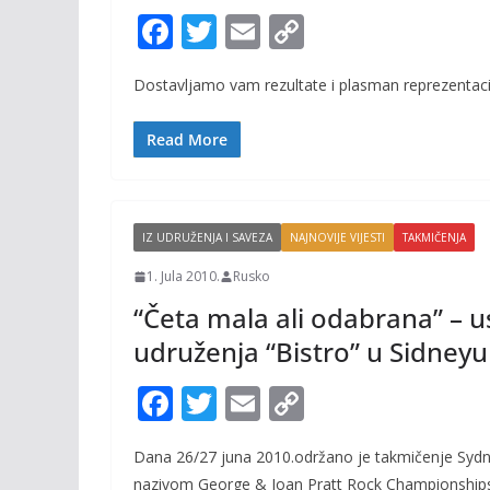
F
T
E
C
ac
w
m
o
Dostavljamo vam rezultate i plasman reprezenta
e
itt
ai
p
b
er
l
y
Read More
o
Li
o
n
k
k
IZ UDRUŽENJA I SAVEZA
NAJNOVIJE VIJESTI
TAKMIČENJA
1. Jula 2010.
Rusko
“Četa mala ali odabrana” – 
udruženja “Bistro” u Sidneyu
F
T
E
C
ac
w
m
o
Dana 26/27 juna 2010.održano je takmičenje Sydn
e
itt
ai
p
nazivom George & Joan Pratt Rock Championships