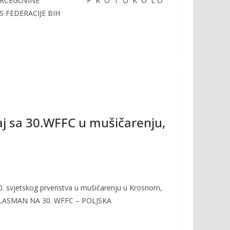
E I HERCEGOVINE P R O T O K O L O
S FEDERACIJE BIH
taj sa 30.WFFC u mušičarenju,
30. svjetskog prvenstva u mušičarenju u Krosnom,
 PLASMAN NA 30. WFFC – POLJSKA