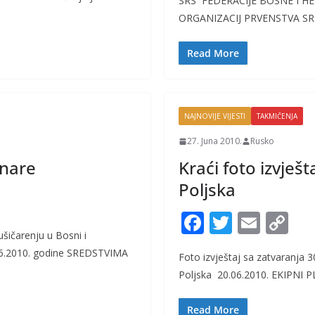
SRS FEDERACIJE BOSN
e
itt
ai
p
ORGANIZACIJ PRVENSTVA SR
b
er
l
y
o
Li
Read More
o
n
k
k
NAJNOVIJE VIJESTI
TAKMIČENJA
27. Juna 2010.
Rusko
inare
Kraći foto izvješ
Poljska
F
T
E
C
šičarenju u Bosni i
ac
w
m
o
.06.2010. godine SREDSTVIMA
Foto izvještaj sa zatvaranja 
e
itt
ai
p
Poljska 20.06.2010. EKIPNI
b
er
l
y
o
Li
Read More