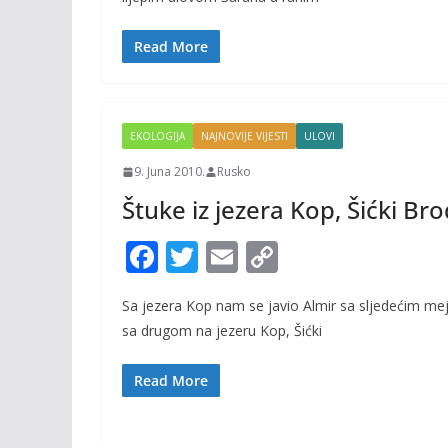
b
er
l
y
o
Li
Read More
o
n
k
k
EKOLOGIJA
NAJNOVIJE VIJESTI
ULOVI
9. Juna 2010.
Rusko
Štuke iz jezera Kop, Šićki Br
F
T
E
C
ac
w
m
o
Sa jezera Kop nam se javio Almir sa sljedećim mejl
e
itt
ai
p
sa drugom na jezeru Kop, Šićki
b
er
l
y
o
Li
Read More
o
n