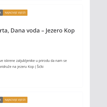
A
NAJNOVIJE VIJESTI
ta, Dana voda – Jezero Kop
e iskrene zaljubljenike u prirodu da nam se
ridruže na jezeru Kop ( Šićki
A
NAJNOVIJE VIJESTI