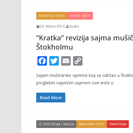
k
k
NAJNOVIJE VIJESTI
OSTALE VIJESTI
20. Marta 2010.
Rusko
”Kratka” revizija sajma muš
Štokholmu
F
T
E
C
ac
w
m
o
Sajam mušičarske opreme koji se održao u Štokho
e
itt
ai
p
proglašen najvećim sajmom ove vrste u
b
er
l
y
o
Li
Read More
o
n
k
k
IZ UDRUŽENJA I SAVEZA
NAJNOVIJE VIJESTI
TAKMIČENJA