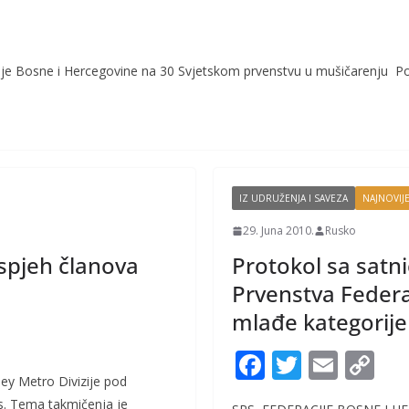
cije Bosne i Hercegovine na 30 Svjetskom prvenstvu u mušičarenj
IZ UDRUŽENJA I SAVEZA
NAJNOVIJE
29. Juna 2010.
Rusko
uspjeh članova
Protokol sa satn
Prvenstva Federac
mlađe kategorije 
F
T
E
C
ey Metro Divizije pod
ac
w
m
o
. Tema takmičenja je