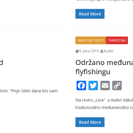
b
er
l
y
o
Li
Read More
o
n
k
k
NAJNOVIJE VIJESTI
TAKMIČENJA
9. Juna 2010.
Rusko
od
Održano međuna
flyfishingu
F
T
E
C
om: “Prije četiri dana bio sam
ac
w
m
o
Na reviru „Una“ u Kulen Vakuf
e
itt
ai
p
tradicionalno međunarodno ta
b
er
l
y
o
Li
Read More
o
n