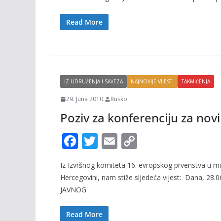
b
er
l
y
o
Li
Read More
o
n
k
k
IZ UDRUŽENJA I SAVEZA
NAJNOVIJE VIJESTI
TAKMIČENJA
29. Juna 2010.
Rusko
Poziv za konferenciju za nov
F
T
E
C
ac
w
m
o
Iz Izvršnog komiteta 16. evropskog prvenstva u mu
e
itt
ai
p
Hercegovini, nam stiže sljedeća vijest: Dana, 28
b
er
l
y
JAVNOG
o
Li
o
n
Read More