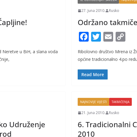
27. Juna 2010.
Rusko
apljine!
Održano takmiče
F
T
E
C
ac
w
m
o
 Neretve u BiH, a slana voda
Ribolovno društvo Mrena iz Ž
e
itt
ai
p
nije,
općine tradicionalno 4.po redu
b
er
l
y
o
Li
Read More
o
n
k
k
NAJNOVIJE VIJESTI
TAKMIČENJA
21. Juna 2010.
Rusko
ko Udruženje
6. Tradicionalni 
Brod
2010