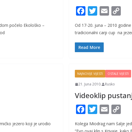
F
T
E
C
ac
w
m
o
radom počelo Ekološko –
Od 17-20. juna – 2010 godine 
e
itt
ai
p
rod
tradicionalni carp cup na jeze
b
er
l
y
o
Li
Read More
o
n
k
k
NAJNOVIJE VIJESTI
OSTALE VIJESTI
21. Juna 2010.
Rusko
Videoklip pustanj
F
T
E
C
ac
w
m
o
amićko jezero koji je urodio
Kolega Miodrag nam šalje jeda
e
itt
ai
p
“Evo ovaj klip s Krivaje, kako