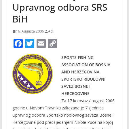
Upravnog odbora SRS
BiH
16. Augusta 2006.
Adi
F
T
E
C
ac
w
m
o
SPORTS FISHING
e
itt
ai
p
ASSOCIATION OF BOSNIA
b
er
l
y
AND HERZEGOVINA
o
Li
SPORTSKO RIBOLOVNI
o
n
SAVEZ BOSNE I
HERCEGOVINE
k
k
Za 17 kolovoz / august 2006
godine u Novom Travniku zakazana je 7.sjednica
Upravnog odbora Sportsko ribolovnog saveza Bosne i
Hercegovine pod predsjedanjem Nikole Puce na kojoj