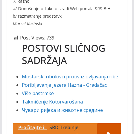
7. Razno
a/ Donošenje odluke o izradi Web portala SRS BiH
b/ razmatranje predstavki
Marcel Kučinski
Post Views:
739
POSTOVI SLIČNOG
SADRŽAJA
Mostarski ribolovci protiv izlovljavanja ribe
Poribljavanje Jezera Hazna - Gradačac
Više pastrmke
Takmičenje Kotorvarošana
Чувари ријека и животне средине
Pročitajte i:
SRD Trebinje: