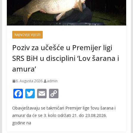
NAJNOVIJE VIJESTI
Poziv za učešće u Premijer ligi
SRS BiH u disciplini ‘Lov šarana i
amura’
6. Augusta 2026.
admin
F
T
E
C
ac
w
m
o
Obavještavaju se takmičari Premijer lige ‘lovu šarana i
e
itt
ai
p
amura’ da će se 3. kolo održati 21. do 23.08.2026.
b
er
l
y
godine na
o
Li