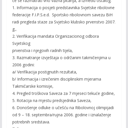
će se razmatrati vrlo važna pitanja, a između ostalog:
1. Informacija o posjeti predstavnika Svjetske ribolovne
federacije F.I.P.S.e.d. Sportsko ribolovnom savezu BiH
radi pregleda staze za Svjetsko klubsko prvenstvo 2007.
g.,
2. Verifikacija mandata Organizacionog odbora
Svjetskog
prvenstva i njegovih radnih tijela,
3. Razmatranje izvještaja o održanim takmičenjima u
2006 godini:
a/ Verifikacija postignutih rezultata,
b/ Informacija i izrečenim disciplinskim mjerama
Takmičarske komisije,
4. Pregled troškova Saveza za 7 mjeseci tekuće godine,
5. Rotacija na mjestu predsjednika Saveza,
6. Donošenje odluke o učešću na Ribolovnoj olimpijadi
od 9 – 18. septembra/rujna 2006. godine i iznalaženje
potrebnih sredstava.