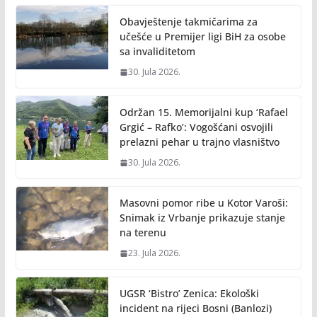
o
n
Obavještenje takmičarima za
k
k
učešće u Premijer ligi BiH za osobe
sa invaliditetom
30. Jula 2026.
Održan 15. Memorijalni kup ‘Rafael
Grgić – Rafko’: Vogošćani osvojili
prelazni pehar u trajno vlasništvo
30. Jula 2026.
Masovni pomor ribe u Kotor Varoši:
Snimak iz Vrbanje prikazuje stanje
na terenu
23. Jula 2026.
UGSR ‘Bistro’ Zenica: Ekološki
incident na rijeci Bosni (Banlozi)