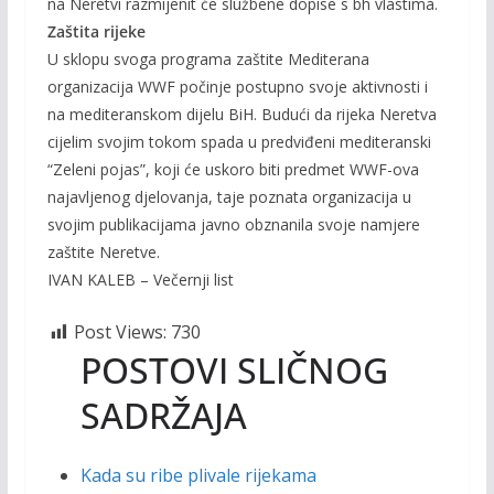
na Neretvi razmijenit će službene dopise s bh vlastima.
Zaštita rijeke
U sklopu svoga programa zaštite Mediterana
organizacija WWF počinje postupno svoje aktivnosti i
na mediteranskom dijelu BiH. Budući da rijeka Neretva
cijelim svojim tokom spada u predviđeni mediteranski
“Zeleni pojas”, koji će uskoro biti predmet WWF-ova
najavljenog djelovanja, taje poznata organizacija u
svojim publikacijama javno obznanila svoje namjere
zaštite Neretve.
IVAN KALEB – Večernji list
Post Views:
730
POSTOVI SLIČNOG
SADRŽAJA
Kada su ribe plivale rijekama