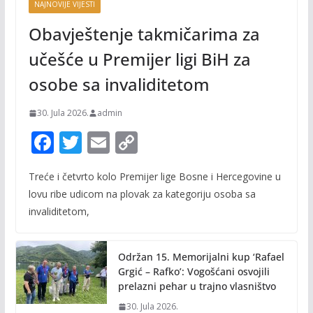
NAJNOVIJE VIJESTI
Obavještenje takmičarima za
učešće u Premijer ligi BiH za
osobe sa invaliditetom
30. Jula 2026.
admin
F
T
E
C
ac
w
m
o
Treće i četvrto kolo Premijer lige Bosne i Hercegovine u
e
itt
ai
p
lovu ribe udicom na plovak za kategoriju osoba sa
b
er
l
y
invaliditetom,
o
Li
o
n
Održan 15. Memorijalni kup ‘Rafael
k
k
Grgić – Rafko’: Vogošćani osvojili
prelazni pehar u trajno vlasništvo
30. Jula 2026.