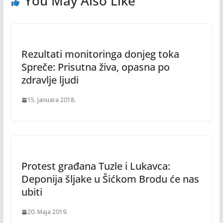
You May Also Like
Rezultati monitoringa donjeg toka
Spreče: Prisutna živa, opasna po
zdravlje ljudi
15. Januara 2018.
Protest građana Tuzle i Lukavca:
Deponija šljake u Šićkom Brodu će nas
ubiti
20. Maja 2019.