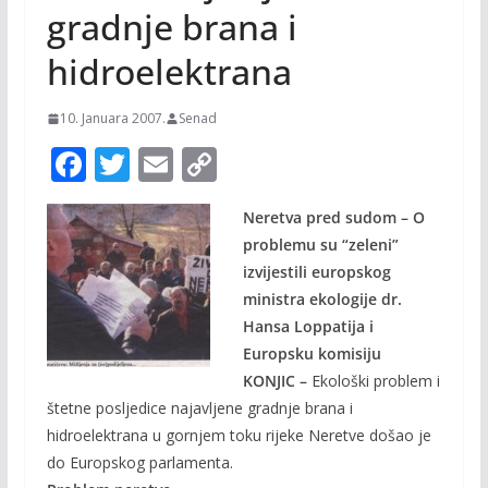
gradnje brana i
hidroelektrana
10. Januara 2007.
Senad
F
T
E
C
ac
w
m
o
Neretva pred sudom – O
e
itt
ai
p
problemu su “zeleni”
b
er
l
y
izvijestili europskog
o
Li
ministra ekologije dr.
o
n
Hansa Loppatija i
Europsku komisiju
k
k
KONJIC –
Ekološki problem i
štetne posljedice najavljene gradnje brana i
hidroelektrana u gornjem toku rijeke Neretve došao je
do Europskog parlamenta.