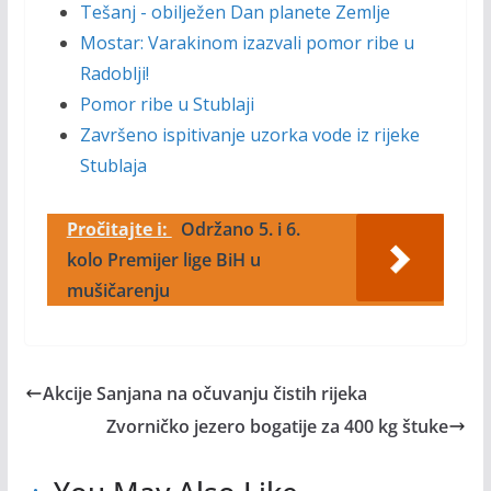
Tešanj - obilježen Dan planete Zemlje
Mostar: Varakinom izazvali pomor ribe u
Radoblji!
Pomor ribe u Stublaji
Završeno ispitivanje uzorka vode iz rijeke
Stublaja
Pročitajte i:
Održano 5. i 6.
kolo Premijer lige BiH u
mušičarenju
Akcije Sanjana na očuvanju čistih rijeka
Zvorničko jezero bogatije za 400 kg štuke