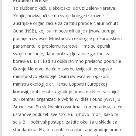
Problem neretve
To službeno kažu u ekološkoj udruzi Zeleni-Neretva
Konjic, pozivajući se na svoje kolege iz krovne
austrijske organizacije za zaštitu prirode Natur Schutz
Bund (NSB), koji su im potvrdili da je njihova udruga,
podnijela izvješće Ministarstvu ekologije pri Europskom
parlamentu, o problemu Neretve. Time su ispunili
svoje obećanje, dano potkraj ljeta ove godine, za
boravka u BiH, kad su obišli iznimno privlačno područje
Gornje Neretve, da će o svemu izvijestiti europsko
ministarstvo ekologije. Osim izvješća europskom
ministru ekologije dr. Hansu Loppati i Europskoj
komisiji, problematiku gradnje brana na Neretvi iznijeli
su i centrali organizacije VVbrld Wildlife Found (WWF) u
Bruxellesu. Po službenim osvrtima i komentarima, te će
ustanove poduzeti sve što je u njihovoj moći, kako bi
se u BiH poštivali postupci zaštite okoliša u skladu sa
standardima EU, a o problemu planirane gradnje brana