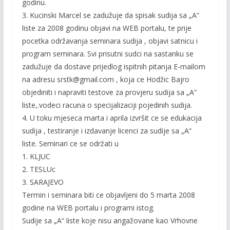
godinu.
3. Kucinski Marcel se zadužuje da spisak sudija sa „A“
liste za 2008 godinu objavi na WEB portalu, te prije
pocetka održavanja seminara sudija , objavi satnicu i
program seminara. Svi prisutni sudci na sastanku se
zadužuje da dostave prijedlog ispitnih pitanja E-mailom
na adresu srstk@gmail.com , koja ce Hodžic Bajro
objediniti i napraviti testove za provjeru sudija sa „A“
liste,.vodeci racuna o specijalizaciji pojedinih sudija.
4. U toku mjeseca marta i aprila izvršit ce se edukacija
sudija , testiranje i izdavanje licenci za sudije sa „A“
liste. Seminari ce se održati u
1. KLJUC
2. TESLUc
3. SARAJEVO
Termin i seminara biti ce objavljeni do 5 marta 2008
godine na WEB portalu i programi istog.
Sudije sa „A“ liste koje nisu angažovane kao Vrhovne