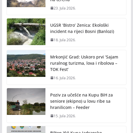
23. Jula 2026.
UGSR ‘Bistro’ Zenica: Ekološki
incident na rijeci Bosni (Banlozi)
18. Jula 2026.
Mrkonjić Grad: Uskoro prvi ‘Sajam
ruralnog turizma, lova i ribolova –
TOK Fest’
16. Jula 2026.
Poziv za učešće na Kupu BiH za
seniore (ekipno) u lovu ribe sa
hranilicom – Feeder
15. Jula 2026.
Bilten XVI Kupa Jadransko-