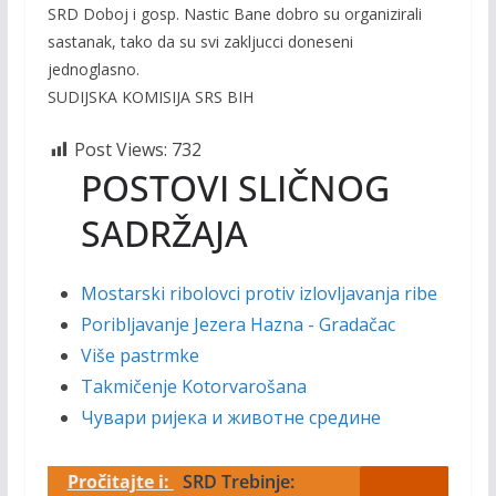
SRD Doboj i gosp. Nastic Bane dobro su organizirali
sastanak, tako da su svi zakljucci doneseni
jednoglasno.
SUDIJSKA KOMISIJA SRS BIH
Post Views:
732
POSTOVI SLIČNOG
SADRŽAJA
Mostarski ribolovci protiv izlovljavanja ribe
Poribljavanje Jezera Hazna - Gradačac
Više pastrmke
Takmičenje Kotorvarošana
Чувари ријека и животне средине
Pročitajte i:
SRD Trebinje: