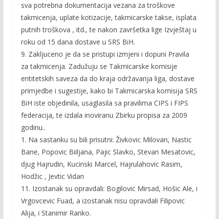
sva potrebna dokumentacija vezana za troškove
takmicenja, uplate kotizacije, takmicarske takse, isplata
putnih troškova , itd., te nakon završetka lige Izvještaj u
roku od 15 dana dostave u SRS BiH.
9. Zakljuceno je da se pristupi izmjeni i dopuni Pravila
za takmicenja. Zadužuju se Takmicarske komisije
entitetskih saveza da do kraja održavanja liga, dostave
primjedbe i sugestije, kako bi Takmicarska komisija SRS
BiH iste objedinila, usaglasila sa pravilima CIPS i FIPS
federacija, te izdala inoviranu Zbirku propisa za 2009
godinu..
1. Na sastanku su bili prisutni: Živkovic Milovan, Nastic
Bane, Popovic Biiljana, Pajic Slavko, Stevan Mesatovic,
djug Hajrudin, Kucinski Marcel, Hajrulahovic Rasim,
Hodžic , Jevtic Vidan
11. Izostanak su opravdali: Bogilovic Mirsad, Hošic Ale, i
Vrgovcevic Fuad, a izostanak nisu opravdali Filipovic
Alija, i Stanimir Ranko.