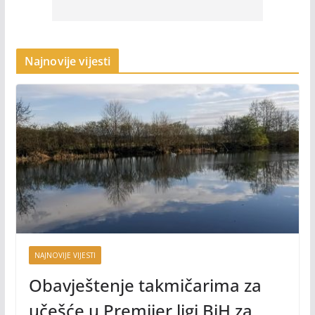
Najnovije vijesti
NAJNOVIJE VIJESTI
Obavještenje takmičarima za
učešće u Premijer ligi BiH za