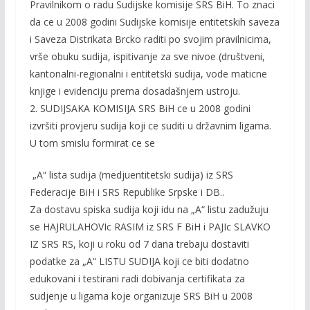
Pravilnikom o radu Sudijske komisije SRS BiH. To znaci
da ce u 2008 godini Sudijske komisije entitetskih saveza
i Saveza Distrikata Brcko raditi po svojim pravilnicima,
vrše obuku sudija, ispitivanje za sve nivoe (društveni,
kantonalni-regionalni i entitetski sudija, vode maticne
knjige i evidenciju prema dosadašnjem ustroju.
2. SUDIJSAKA KOMISIJA SRS BiH ce u 2008 godini
izvršiti provjeru sudija koji ce suditi u državnim ligama.
U tom smislu formirat ce se
„A“ lista sudija (medjuentitetski sudija) iz SRS
Federacije BiH i SRS Republike Srpske i DB..
Za dostavu spiska sudija koji idu na „A“ listu zadužuju
se HAJRULAHOVIc RASIM iz SRS F BiH i PAJIc SLAVKO
IZ SRS RS, koji u roku od 7 dana trebaju dostaviti
podatke za „A“ LISTU SUDIJA koji ce biti dodatno
edukovani i testirani radi dobivanja certifikata za
sudjenje u ligama koje organizuje SRS BiH u 2008