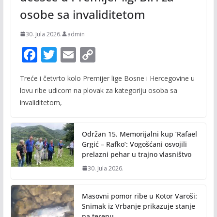
osobe sa invaliditetom
30. Jula 2026.
admin
F
T
E
C
ac
w
m
o
Treće i četvrto kolo Premijer lige Bosne i Hercegovine u
e
itt
ai
p
lovu ribe udicom na plovak za kategoriju osoba sa
b
er
l
y
invaliditetom,
o
Li
o
n
Održan 15. Memorijalni kup ‘Rafael
k
k
Grgić – Rafko’: Vogošćani osvojili
prelazni pehar u trajno vlasništvo
30. Jula 2026.
Masovni pomor ribe u Kotor Varoši:
Snimak iz Vrbanje prikazuje stanje
na terenu