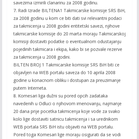
savezima izmirili clanarinu za 2008 godinu.
7. Radi Izrade BILTENA1 Takmicarske komisije SRS BiH,
za 2008 godinu u kom ce biti dati svi relevantni podaci
za takmicenja u 2008 godini entitetski savezi, njihove
takmicarske komisije do 20 marta moraju Takmicarskoj
komisiji dostaviti podatke o eventualnom odustajanju
pojedinih takmicara i ekipa, kako bi se pozvale rezerve
za takmicenja u 2008 godini.
BILTEN BROJ 1 Takmicarske komisije SRS BiH biti ce
objavljen na WEB portalu saveza do 10 aprila 2008
godine u konacnom obliku i dostupan za preuzimanje
putem Interneta.
8. Komesari liga dužni su pored opcih zadataka
navedenih u Odluci o njihovom imenovanju, najmanje
20 dana prije pocetka takmicenja koje vode za svako
kolo lige dostaviti satnicu takmicenja i sa urednikom
WEB portala SRS BiH istu objaviti na WEB portalu.
Pored toga Komesari lige moraju osigurati da se vodi