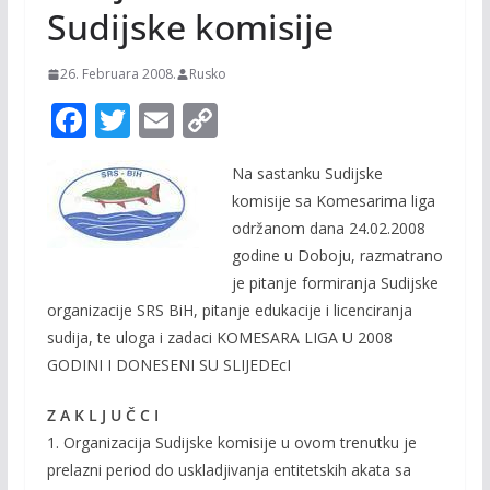
Sudijske komisije
26. Februara 2008.
Rusko
F
T
E
C
ac
w
m
o
Na sastanku Sudijske
e
itt
ai
p
komisije sa Komesarima liga
b
er
l
y
održanom dana 24.02.2008
o
Li
godine u Doboju, razmatrano
o
n
je pitanje formiranja Sudijske
organizacije SRS BiH, pitanje edukacije i licenciranja
k
k
sudija, te uloga i zadaci KOMESARA LIGA U 2008
GODINI I DONESENI SU SLIJEDEcI
Z A K L J U Č C I
1. Organizacija Sudijske komisije u ovom trenutku je
prelazni period do uskladjivanja entitetskih akata sa