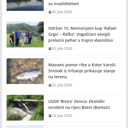
sa invaliditetom
30. Jula 2026.
Održan 15. Memorijalni kup ‘Rafael
Grgić – Rafko’: Vogošćani osvojili
prelazni pehar u trajno vlasništvo
30. Jula 2026.
Masovni pomor ribe u Kotor Varoši:
Snimak iz Vrbanje prikazuje stanje
na terenu
23. Jula 2026.
UGSR ‘Bistro’ Zenica: Ekološki
incident na rijeci Bosni (Banlozi)
18. Jula 2026.