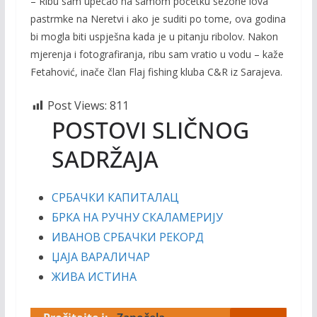
– Ribu sam upecao na samom početku sezone lova
pastrmke na Neretvi i ako je suditi po tome, ova godina
bi mogla biti uspješna kada je u pitanju ribolov. Nakon
mjerenja i fotografiranja, ribu sam vratio u vodu – kaže
Fetahović, inače član Flaj fishing kluba C&R iz Sarajeva.
Post Views:
811
POSTOVI SLIČNOG
SADRŽAJA
СРБАЧКИ КАПИТАЛАЦ
БРКА НА РУЧНУ СКАЛАМЕРИЈУ
ИВАНОВ СРБАЧКИ РЕКОРД
ЏАЈА ВАРАЛИЧАР
ЖИВА ИСТИНА