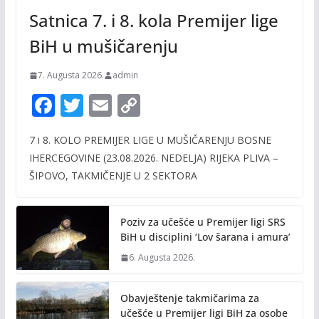
Satnica 7. i 8. kola Premijer lige
BiH u mušičarenju
7. Augusta 2026.
admin
F
T
E
C
ac
w
m
o
7 i 8. KOLO PREMIJER LIGE U MUŠIČARENJU BOSNE
e
itt
ai
p
IHERCEGOVINE (23.08.2026. NEDELJA) RIJEKA PLIVA –
b
er
l
y
ŠIPOVO, TAKMIČENJE U 2 SEKTORA
o
Li
o
n
Poziv za učešće u Premijer ligi SRS
k
k
BiH u disciplini ‘Lov šarana i amura’
6. Augusta 2026.
Obavještenje takmičarima za
učešće u Premijer ligi BiH za osobe