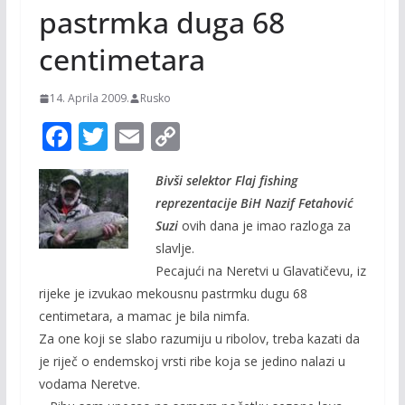
pastrmka duga 68
centimetara
14. Aprila 2009.
Rusko
F
T
E
C
ac
w
m
o
Bivši selektor Flaj fishing
e
itt
ai
p
reprezentacije BiH Nazif Fetahović
b
er
l
y
Suzi
ovih dana je imao razloga za
o
Li
slavlje.
o
n
Pecajući na Neretvi u Glavatičevu, iz
rijeke je izvukao mekousnu pastrmku dugu 68
k
k
centimetara, a mamac je bila nimfa.
Za one koji se slabo razumiju u ribolov, treba kazati da
je riječ o endemskoj vrsti ribe koja se jedino nalazi u
vodama Neretve.