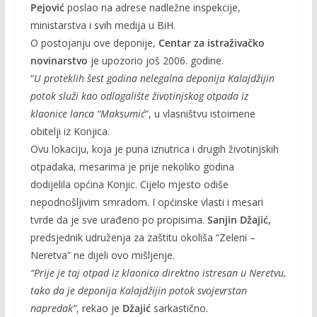
Pejović
poslao na adrese nadležne inspekcije,
ministarstva i svih medija u BiH.
O postojanju ove deponije,
Centar za istraživačko
novinarstvo
je upozorio još 2006. godine.
“
U proteklih šest godina nelegalna deponija Kalajdžijin
potok služi kao odlagalište životinjskog otpada iz
klaonice lanca “Maksumić
“, u vlasništvu istoimene
obitelji iz Konjica.
Ovu lokaciju, koja je puna iznutrica i drugih životinjskih
otpadaka, mesarima je prije nekoliko godina
dodijelila općina Konjic. Cijelo mjesto odiše
nepodnošljivim smradom. I općinske vlasti i mesari
tvrde da je sve urađeno po propisima.
Sanjin Džajić
,
predsjednik udruženja za zaštitu okoliša “Zeleni –
Neretva” ne dijeli ovo mišljenje.
“Prije je taj otpad iz klaonica direktno istresan u Neretvu,
tako da je deponija Kalajdžijin potok svojevrstan
napredak”
, rekao je
Džajić
sarkastično.