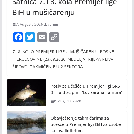
Satnica 7. i 8. kola Premijer lige
BiH u mušičarenju
7. Augusta 2026.
admin
F
T
E
C
ac
w
m
o
7 i 8. KOLO PREMIJER LIGE U MUŠIČARENJU BOSNE
e
itt
ai
p
IHERCEGOVINE (23.08.2026. NEDELJA) RIJEKA PLIVA –
b
er
l
y
ŠIPOVO, TAKMIČENJE U 2 SEKTORA
o
Li
o
n
Poziv za učešće u Premijer ligi SRS
k
k
BiH u disciplini ‘Lov šarana i amura’
6. Augusta 2026.
Obavještenje takmičarima za
učešće u Premijer ligi BiH za osobe
sa invaliditetom