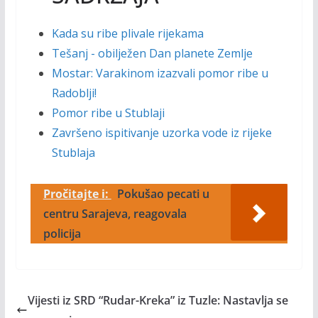
Kada su ribe plivale rijekama
Tešanj - obilježen Dan planete Zemlje
Mostar: Varakinom izazvali pomor ribe u
Radoblji!
Pomor ribe u Stublaji
Završeno ispitivanje uzorka vode iz rijeke
Stublaja
Pročitajte i:
Pokušao pecati u
centru Sarajeva, reagovala
policija
Vijesti iz SRD “Rudar-Kreka” iz Tuzle: Nastavlja se