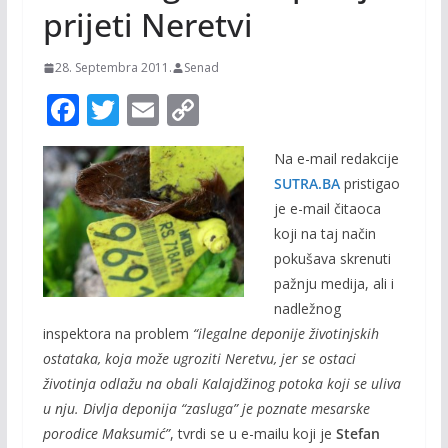
prijeti Neretvi
28. Septembra 2011.
Senad
F
T
E
C
ac
w
m
o
Na e-mail redakcije
e
itt
ai
p
SUTRA.BA
pristigao
b
er
l
y
je e-mail čitaoca
o
Li
koji na taj način
o
n
pokušava skrenuti
pažnju medija, ali i
k
k
nadležnog
inspektora na problem
“ilegalne deponije životinjskih
ostataka, koja može ugroziti Neretvu, jer se ostaci
životinja odlažu na obali Kalajdžinog potoka koji se uliva
u nju. Divlja deponija “zasluga” je poznate mesarske
porodice Maksumić”
, tvrdi se u e-mailu koji je
Stefan