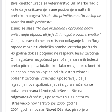
Bivši direktor Ureda za veterinarstvo BiH
Marko Tadić
kaže da je uništavanje hrane posipanjem nafte ili
prelaskom bagera
“strahovito primitivan način za koji ne
znate što može proizvesti”
.
Džinić se slaže:
“To nije originalan i opravdan način
uništavanja otpada, ali je jedini moguć u ovom trenutku.”
On upozorava da nekontrolisano odlaganje klaoničkog
otpada može biti ekološka bomba jer treba proći i do
40 godina dok se potpuno ne raspadnu leševi životinja.
On naglašava mogućnost prenošenja zaraznih bolesti
preko ptica i pasa lutalica koji lako mogu doći u kontakt
sa deponijama na koje se odlažu ostaci zdravih i
bolesnih životinja. Stručnjaci upozoravaju da je
izgradnja nove spalionice jedini siguran način da se
pokvarena hrana i životinjski leševi unište na
odgovarajući način.”, upozoravali su iz Centra za
istraživačko novinarstvo još 2006. godine.
2001. godine novinar
Nisvet Džanko
, pisao je o