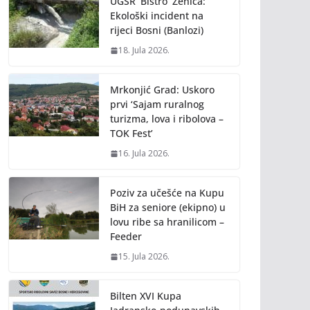
UGSR ‘Bistro’ Zenica:
Ekološki incident na
rijeci Bosni (Banlozi)
18. Jula 2026.
Mrkonjić Grad: Uskoro
prvi ‘Sajam ruralnog
turizma, lova i ribolova –
TOK Fest’
16. Jula 2026.
Poziv za učešće na Kupu
BiH za seniore (ekipno) u
lovu ribe sa hranilicom –
Feeder
15. Jula 2026.
Bilten XVI Kupa