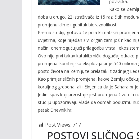
povratka.
k
k
Kako se Zemljin
doba u drugo, 22 istraživača iz 15 različitih među
promjenu klime i gubitak bioraznolikosti.
Prema studiji, gotovo će pola klimatskih promjen
uvjetima, koje nijedan živi organizam još nikad ni
način, onemogućujući prilagodbu vrsta i ekosistem
Ovo nije prvi takav kataklizmički događaj otkako 
promjena: kambrijska eksplozija prije 540 miliona 
posto života na Zemlji, te prelazak iz zadnjeg Lede
Kao primjer sličnih promjena, kakve Zemlju očekuj
koraljnog grebena, ali i činjenica da je Sahara prije
Jedini spas koji preostaje jest promjena životnih n
studiju upozoravaju Vlade da odmah poduzmu nužn
petak Dnevnik.hr.
Post Views:
717
POSTOVI SLIČNOG 