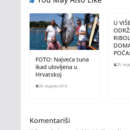
U VI
ODRŽ
RIBO
DOMA
POČA
FOTO: Najveća tuna
25. Aug
ikad ulovljena u
Hrvatskoj
30. Augusta 2016.
Komentariši