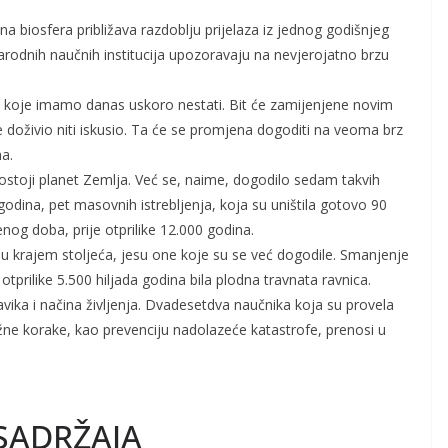
a biosfera približava razdoblju prijelaza iz jednog godišnjeg
narodnih naučnih institucija upozoravaju na nevjerojatno brzu
a koje imamo danas uskoro nestati. Bit će zamijenjene novim
je doživio niti iskusio. Ta će se promjena dogoditi na veoma brz
a.
postoji planet Zemlja. Već se, naime, dogodilo sedam takvih
godina, pet masovnih istrebljenja, koja su uništila gotovo 90
nog doba, prije otprilike 12.000 godina.
u krajem stoljeća, jesu one koje su se već dogodile. Smanjenje
 otprilike 5.500 hiljada godina bila plodna travnata ravnica.
avika i načina življenja. Dvadesetdva naučnika koja su provela
e korake, kao prevenciju nadolazeće katastrofe, prenosi u
SADRŽAJA