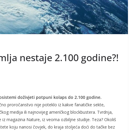
lja nestaje 2.100 godine?!
osistemi doživjeti potpuni kolaps do 2.100 godine.
čno proročanstvo nije poteklo iz kakve fanatičke sekte,
ičkog medija ili najnovijeg američkog blockbustera. Tvrdnja,
e iz magazina Nature, iz veoma ozbiljne studije. Teza? Okoliš
štete koju nanosi čovjek, do kraja stoljeća doći do tačke bez