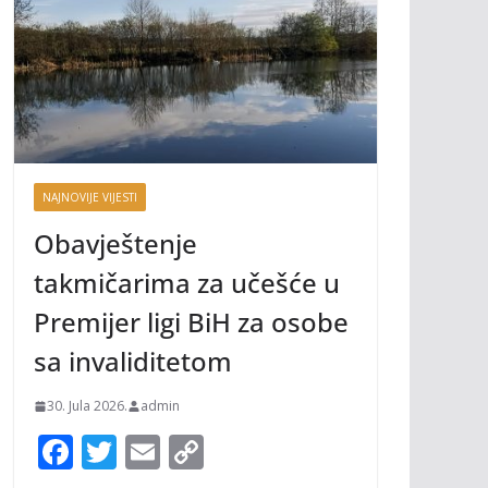
NAJNOVIJE VIJESTI
Obavještenje
takmičarima za učešće u
Premijer ligi BiH za osobe
sa invaliditetom
30. Jula 2026.
admin
F
T
E
C
ac
w
m
o