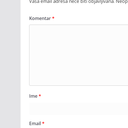
Vaša email adresa neće biti objavljivana.
Neoph
Komentar
*
Ime
*
Email
*