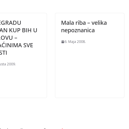
ŠEGRADU
Mala riba – velika
AN KUP BIH U
nepoznanica
LOVU –
6. Maja 2008.
ĆINIMA SVE
STI
usta 2009.