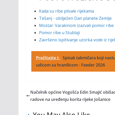
Kada su ribe plivale rijekama
Tešanj - obilježen Dan planete Zemlje
Mostar: Varakinom izazvali pomor ribe 
Pomor ribe u Stublaji
Završeno ispitivanje uzorka vode iz rije
Pročitajte i:
Spisak takmičara koji nastu
udicom sa hranilicom - Feeder 2026
Načelnik općine Vogošća Edin Smajić obiša
radove na uređenju korita rijeke Jošanice
You May Also Like