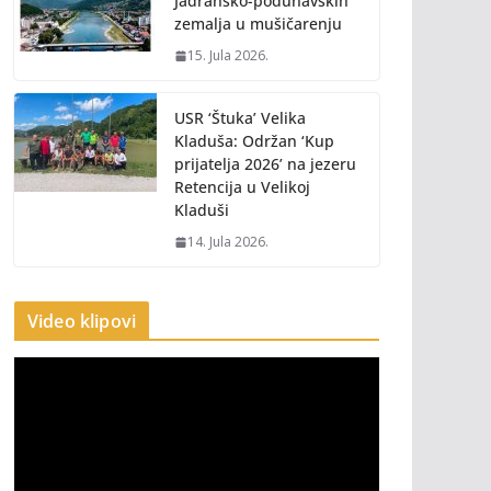
Jadransko-podunavskih
zemalja u mušičarenju
15. Jula 2026.
USR ‘Štuka’ Velika
Kladuša: Održan ‘Kup
prijatelja 2026’ na jezeru
Retencija u Velikoj
Kladuši
14. Jula 2026.
Video klipovi