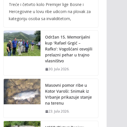
Treće i četvrto kolo Premijer lige Bosne i
e
itt
ai
p
Hercegovine u lovu ribe udicom na plovak za
b
er
l
y
kategoriju osoba sa invaliditetom,
o
Li
o
n
Održan 15. Memorijalni
k
k
kup ‘Rafael Grgić –
Rafko’: Vogošćani osvojili
prelazni pehar u trajno
vlasništvo
30. Jula 2026.
Masovni pomor ribe u
Kotor Varoši: Snimak iz
Vrbanje prikazuje stanje
na terenu
23. Jula 2026.