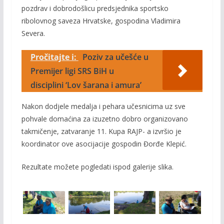
pozdrav i dobrodošlicu predsjednika sportsko
ribolovnog saveza Hrvatske, gospodina Vladimira
Severa.
Pročitajte i:
Poziv za učešće u
Premijer ligi SRS BiH u
disciplini ‘Lov šarana i amura’
Nakon dodjele medalja i pehara učesnicima uz sve
pohvale domaćina za izuzetno dobro organizovano
takmičenje, zatvaranje 11. Kupa RAJP- a izvršio je
koordinator ove asocijacije gospodin Đorđe Klepić.
Rezultate možete pogledati ispod galerije slika.