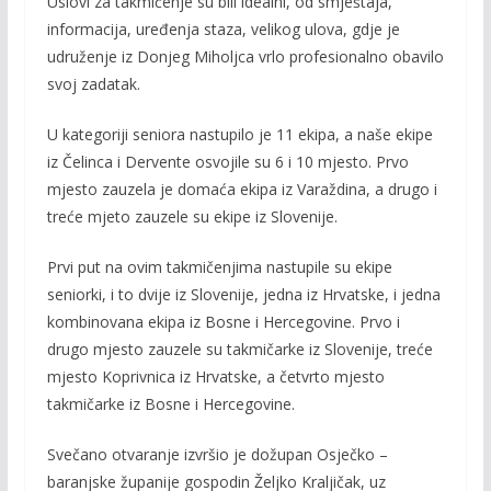
Uslovi za takmičenje su bili idealni, od smještaja,
informacija, uređenja staza, velikog ulova, gdje je
udruženje iz Donjeg Miholjca vrlo profesionalno obavilo
svoj zadatak.
U kategoriji seniora nastupilo je 11 ekipa, a naše ekipe
iz Čelinca i Dervente osvojile su 6 i 10 mjesto. Prvo
mjesto zauzela je domaća ekipa iz Varaždina, a drugo i
treće mjeto zauzele su ekipe iz Slovenije.
Prvi put na ovim takmičenjima nastupile su ekipe
seniorki, i to dvije iz Slovenije, jedna iz Hrvatske, i jedna
kombinovana ekipa iz Bosne i Hercegovine. Prvo i
drugo mjesto zauzele su takmičarke iz Slovenije, treće
mjesto Koprivnica iz Hrvatske, a četvrto mjesto
takmičarke iz Bosne i Hercegovine.
Svečano otvaranje izvršio je dožupan Osječko –
baranjske županije gospodin Željko Kraljičak, uz