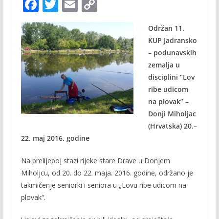
F
T
E
C
ac
w
m
o
Održan 11.
e
itt
ai
p
KUP Jadransko
b
er
l
y
– podunavskih
o
Li
zemalja u
o
n
disciplini “Lov
ribe udicom
k
k
na plovak” –
Donji Miholjac
(Hrvatska) 20.–
22. maj 2016. godine
Na prelijepoj stazi rijeke stare Drave u Donjem
Miholjcu, od 20. do 22. maja. 2016. godine, održano je
takmičenje seniorki i seniora u „Lovu ribe udicom na
plovak“.