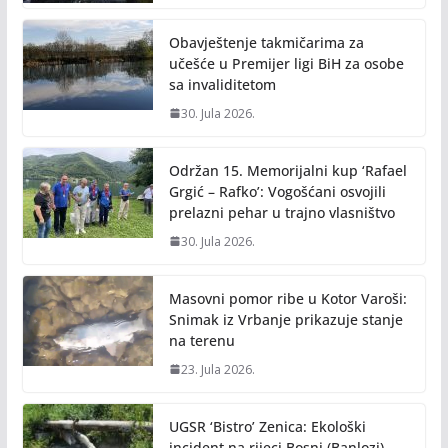
Obavještenje takmičarima za
učešće u Premijer ligi BiH za osobe
sa invaliditetom
30. Jula 2026.
Održan 15. Memorijalni kup ‘Rafael
Grgić – Rafko’: Vogošćani osvojili
prelazni pehar u trajno vlasništvo
30. Jula 2026.
Masovni pomor ribe u Kotor Varoši:
Snimak iz Vrbanje prikazuje stanje
na terenu
23. Jula 2026.
UGSR ‘Bistro’ Zenica: Ekološki
incident na rijeci Bosni (Banlozi)