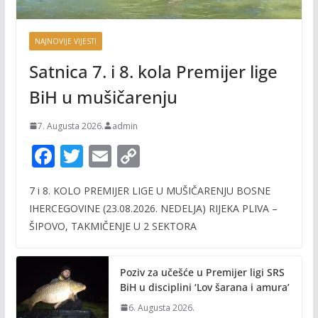
NAJNOVIJE VIJESTI
Satnica 7. i 8. kola Premijer lige
BiH u mušičarenju
7. Augusta 2026.
admin
F
T
E
C
ac
w
m
o
7 i 8. KOLO PREMIJER LIGE U MUŠIČARENJU BOSNE
e
itt
ai
p
IHERCEGOVINE (23.08.2026. NEDELJA) RIJEKA PLIVA –
b
er
l
y
ŠIPOVO, TAKMIČENJE U 2 SEKTORA
o
Li
o
n
Poziv za učešće u Premijer ligi SRS
k
k
BiH u disciplini ‘Lov šarana i amura’
6. Augusta 2026.