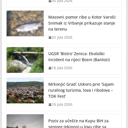
30. Jula 2026.
Masovni pomor ribe u Kotor Varoši:
Snimak iz Vrbanje prikazuje stanje
na terenu
23. Jula 2026.
UGSR ‘Bistro’ Zenica: Ekološki
incident na rijeci Bosni (Banlozi)
18. Jula 2026.
Mrkonjić Grad: Uskoro prvi ‘Sajam
ruralnog turizma, lova i ribolova –
TOK Fest’
16. Jula 2026.
Poziv za učešće na Kupu BiH za
seniore (ekipno) u lovu ribe sa