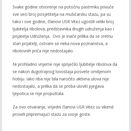
o
n
Svake godine otvorenje na potočnu pastrmku privuče
k
k
sve veći broj posjetitelja na mušičarsku stazu, pa su
tako i ove godine, članovi USR Vitez ugostili veliki broj
ljubitelja ribolova, predstavnika drugih udruženja kao i
prijatelja Udruženja. Ovo je inače prilika da se sretnu
stari prijatelji, ostvare se neka nova poznanstva, a
ribolovnih priča nije nedostajalo.
Ni prohladno vrijeme nije spriječilo ljubitelje ribolova da
se nakon dugotrajnog lovostaja posvete omiljenom
hobiju. Iako riba nije bila naročito aktivna ulova nije
nedostajalo, a prilika da se proba uloviti pjegava
ljepotica se nije propuštala.
Za ovo otvaranje, vrijedni članovi USR Vitez su vikend
proveli pripremajući stazu za svoje goste.