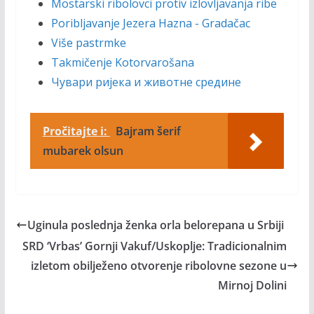
Mostarski ribolovci protiv izlovljavanja ribe
Poribljavanje Jezera Hazna - Gradačac
Više pastrmke
Takmičenje Kotorvarošana
Чувари ријека и животне средине
Pročitajte i:
Bajram šerif
mubarek olsun
Uginula poslednja ženka orla belorepana u Srbiji
SRD ‘Vrbas’ Gornji Vakuf/Uskoplje: Tradicionalnim
izletom obilježeno otvorenje ribolovne sezone u
Mirnoj Dolini