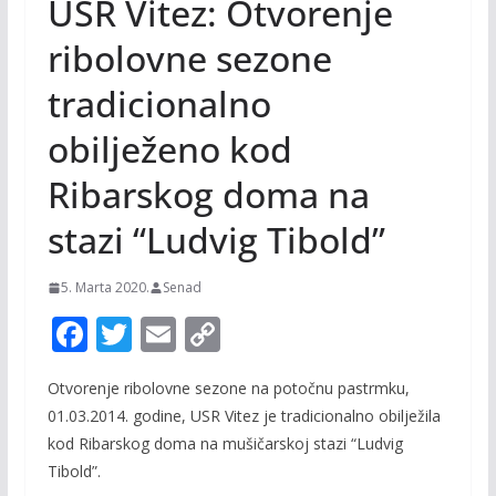
USR Vitez: Otvorenje
ribolovne sezone
tradicionalno
obilježeno kod
Ribarskog doma na
stazi “Ludvig Tibold”
5. Marta 2020.
Senad
F
T
E
C
ac
w
m
o
Otvorenje ribolovne sezone na potočnu pastrmku,
e
itt
ai
p
01.03.2014. godine, USR Vitez je tradicionalno obilježila
b
er
l
y
kod Ribarskog doma na mušičarskoj stazi “Ludvig
o
Li
Tibold”.