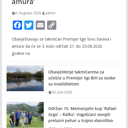
amura’
6. Augusta 2026.
admin
F
T
E
C
ac
w
m
o
Obavještavaju se takmičari Premijer lige ‘lovu šarana i
e
itt
ai
p
amura’ da će se 3. kolo održati 21. do 23.08.2026.
b
er
l
y
godine na
o
Li
o
n
Obavještenje takmičarima za
k
k
učešće u Premijer ligi BiH za osobe
sa invaliditetom
30. Jula 2026.
Održan 15. Memorijalni kup ‘Rafael
Grgić – Rafko’: Vogošćani osvojili
prelazni pehar u trajno vlasništvo