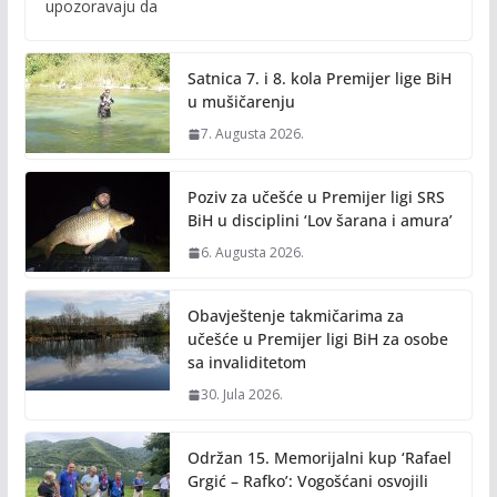
b
er
l
y
upozoravaju da
o
Li
o
n
Satnica 7. i 8. kola Premijer lige BiH
k
k
u mušičarenju
7. Augusta 2026.
Poziv za učešće u Premijer ligi SRS
BiH u disciplini ‘Lov šarana i amura’
6. Augusta 2026.
Obavještenje takmičarima za
učešće u Premijer ligi BiH za osobe
sa invaliditetom
30. Jula 2026.
Održan 15. Memorijalni kup ‘Rafael
Grgić – Rafko’: Vogošćani osvojili