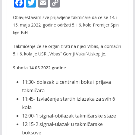
F
T
E
C
ac
w
m
o
Obavještavam sve prijavljene takmičare da će se 14. i
e
itt
ai
p
15. maja 2022. godine održati 5. i 6. kolo Premijer Spin
b
er
l
y
lige BiH.
o
Li
Takmičenje će se organizirati na rijeci Vrbas, a domaćin
o
n
5. i 6. kola je USR „Vrbas“ Gornji Vakuf-Uskoplje.
k
k
Subota 14.05.2022.godin
e
11:30- dolazak u centralni boks i prijava
takmičara
11:45- Izvlačenje startih izlazaka za svih 6
kola
12:00-1 signal-obilazak takmičarske staze
12:15-2 signal-ulazak u takmičarske
boksove