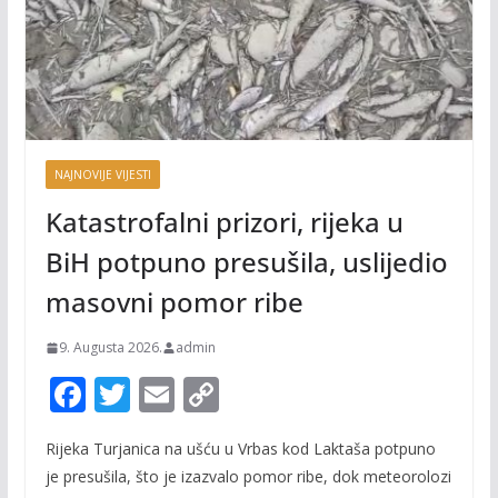
NAJNOVIJE VIJESTI
Katastrofalni prizori, rijeka u
BiH potpuno presušila, uslijedio
masovni pomor ribe
9. Augusta 2026.
admin
F
T
E
C
ac
w
m
o
Rijeka Turjanica na ušću u Vrbas kod Laktaša potpuno
e
itt
ai
p
je presušila, što je izazvalo pomor ribe, dok meteorolozi