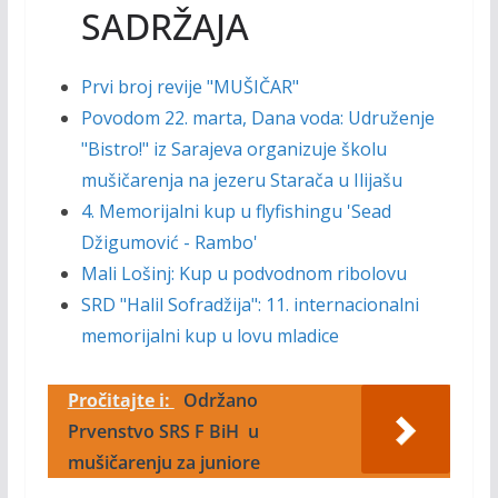
SADRŽAJA
Prvi broj revije "MUŠIČAR"
Povodom 22. marta, Dana voda: Udruženje
"Bistro!" iz Sarajeva organizuje školu
mušičarenja na jezeru Starača u Ilijašu
4. Memorijalni kup u flyfishingu 'Sead
Džigumović - Rambo'
Mali Lošinj: Kup u podvodnom ribolovu
SRD "Halil Sofradžija": 11. internacionalni
memorijalni kup u lovu mladice
Pročitajte i:
Održano
Prvenstvo SRS F BiH u
mušičarenju za juniore