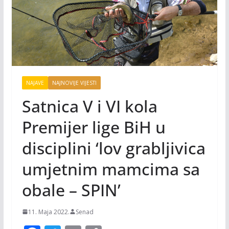
NAJAVE
NAJNOVIJE VIJESTI
Satnica V i VI kola
Premijer lige BiH u
disciplini ‘lov grabljivica
umjetnim mamcima sa
obale – SPIN’
11. Maja 2022.
Senad