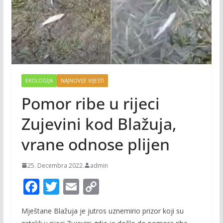
EKOLOGIJA
NAJNOVIJE VIJESTI
Pomor ribe u rijeci
Zujevini kod Blažuja,
vrane odnose plijen
25. Decembra 2022.
admin
F
T
E
C
ac
w
m
o
Mještane Blažuja je jutros uznemirio prizor koji su
e
itt
ai
p