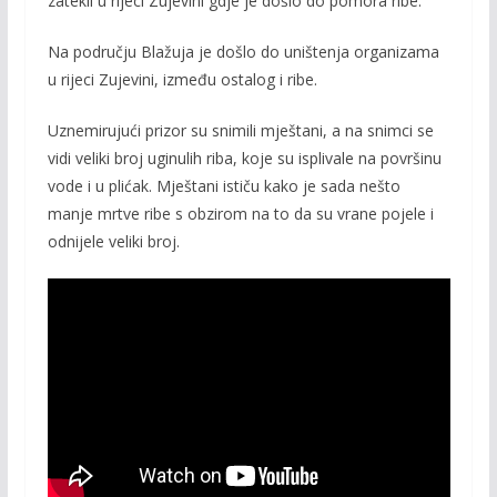
zatekli u rijeci Zujevini gdje je došlo do pomora ribe.
b
er
l
y
o
Li
Na području Blažuja je došlo do uništenja organizama
u rijeci Zujevini, između ostalog i ribe.
o
n
k
k
Uznemirujući prizor su snimili mještani, a na snimci se
vidi veliki broj uginulih riba, koje su isplivale na površinu
vode i u plićak. Mještani ističu kako je sada nešto
manje mrtve ribe s obzirom na to da su vrane pojele i
odnijele veliki broj.