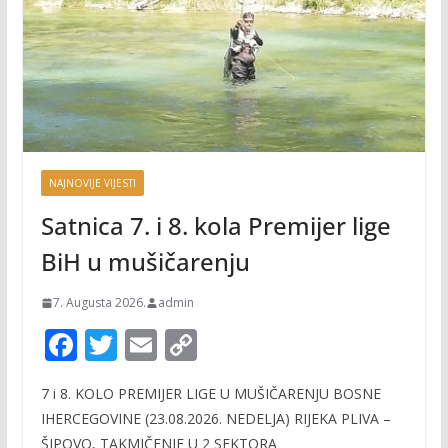
NAJNOVIJE VIJESTI
Satnica 7. i 8. kola Premijer lige
BiH u mušičarenju
7. Augusta 2026.
admin
F
T
E
C
ac
w
m
o
7 i 8. KOLO PREMIJER LIGE U MUŠIČARENJU BOSNE
e
itt
ai
p
IHERCEGOVINE (23.08.2026. NEDELJA) RIJEKA PLIVA –
b
er
l
y
ŠIPOVO, TAKMIČENJE U 2 SEKTORA