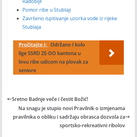
Radoblji!
Pomor ribe u Stublaji
Završeno ispitivanje uzorka vode iz rijeke
Stublaja
Pročitajte i:
Održano I kolo
lige SSRD ZE-DO kantona u
lovu ribe udicom na plovak za
seniore
Sretno Badnje veče i čestit Božić!
Na snagu je stupio novi Pravilnik o izmjenama
pravilnika o obliku i sadržaju obrasca dozvola za
sportsko-rekreativni ribolov