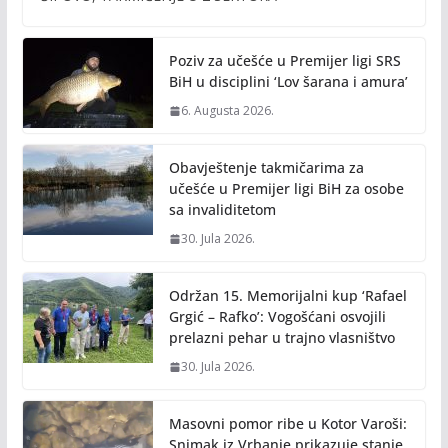
o
Li
o
n
Poziv za učešće u Premijer ligi SRS
k
k
BiH u disciplini ‘Lov šarana i amura’
6. Augusta 2026.
Obavještenje takmičarima za
učešće u Premijer ligi BiH za osobe
sa invaliditetom
30. Jula 2026.
Održan 15. Memorijalni kup ‘Rafael
Grgić – Rafko’: Vogošćani osvojili
prelazni pehar u trajno vlasništvo
30. Jula 2026.
Masovni pomor ribe u Kotor Varoši:
Snimak iz Vrbanje prikazuje stanje