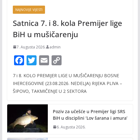
NAJNOVIJE VIJESTI
Satnica 7. i 8. kola Premijer lige
BiH u mušičarenju
7. Augusta 2026.
admin
F
T
E
C
ac
w
m
o
7 i 8. KOLO PREMIJER LIGE U MUŠIČARENJU BOSNE
e
itt
ai
p
IHERCEGOVINE (23.08.2026. NEDELJA) RIJEKA PLIVA –
b
er
l
y
ŠIPOVO, TAKMIČENJE U 2 SEKTORA
o
Li
o
n
Poziv za učešće u Premijer ligi SRS
k
k
BiH u disciplini ‘Lov šarana i amura’
6. Augusta 2026.