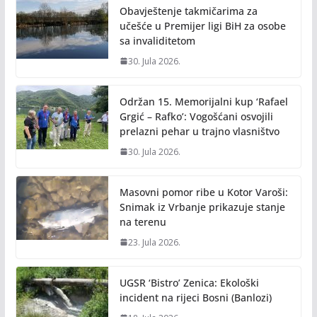
Obavještenje takmičarima za
učešće u Premijer ligi BiH za osobe
sa invaliditetom
30. Jula 2026.
Održan 15. Memorijalni kup ‘Rafael
Grgić – Rafko’: Vogošćani osvojili
prelazni pehar u trajno vlasništvo
30. Jula 2026.
Masovni pomor ribe u Kotor Varoši:
Snimak iz Vrbanje prikazuje stanje
na terenu
23. Jula 2026.
UGSR ‘Bistro’ Zenica: Ekološki
incident na rijeci Bosni (Banlozi)