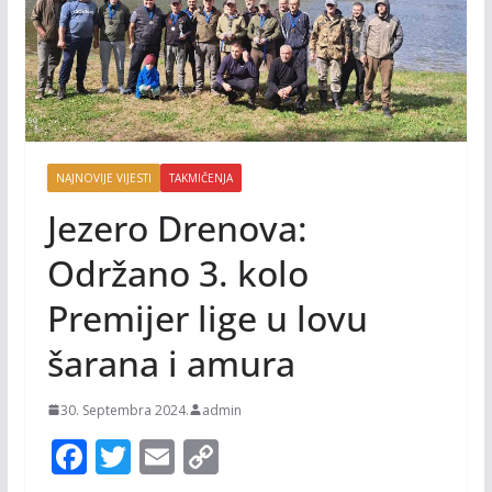
NAJNOVIJE VIJESTI
TAKMIČENJA
Jezero Drenova:
Održano 3. kolo
Premijer lige u lovu
šarana i amura
30. Septembra 2024.
admin
F
T
E
C
ac
w
m
o