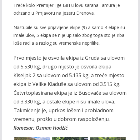
Treće kolo Premijer lige BiH u lovu sarana i amura je
e
itt
ai
p
odrzano u Prnjavoru na jezeru Drenova.
b
er
l
y
o
Li
Nastupile su sve prijavljene ekipe (9) a samo 4 ekipe su
imale ulov, 5 ekipa se nije upisalo zbog toga sto je riba
o
n
loše radila a razlog su vremenske neprilike.
k
k
Prvo mjesto je osvoila ekipa iz Gruda sa ulovom
od 5.530 kg, drugo mjesto je osvoila ekipa
Kiseljak 2 sa ulovom od 5.135 kg, a treće mjesto
ekipa iz Velike Kladuše sa ulovom od 3.515 kg.
Četvrtoplasirana ekipa je iz Busovače sa ulovom
od 3.330 kg, a ostale ekipe nisu imale ulova.
Takmičenje je, uprkos lošem i prohladnom
vremenu, prošlo u dobrom raspoloženju.
Komesar: Osman Hodžić