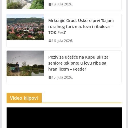
18. Jula 2026.
Mrkonjić Grad: Uskoro prvi ‘Sajam
ruralnog turizma, lova i ribolova –
TOK Fest’
16. Jula 2026.
Poziv za učešće na Kupu BiH za
seniore (ekipno) u lovu ribe sa
hranilicom – Feeder
15. Jula 2026.
Video klipovi