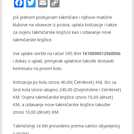
F
T
E
C
ac
w
m
o
Još jednom podsjećam takmičare i njihove matične
e
itt
ai
p
klubove na obaveze iz poziva, uplata kotizacije i takse
b
er
l
y
za ovjeru takmičarske knjižice kao i izdavanje nove
o
Li
takmičarske knjižice.
o
n
Sve uplate izvršiti na račun SRS BIH
1610000012560056
k
k
i dokaz o uplati, primjerak uplatnice takođe dostaviti
komesaru na prvom kolu.
Kotizacija po kolu iznosi 40,00( Četrdeset) KM, što za
šest kola iznosi ukupno 240,00 (Dvijestotine i četrdeset)
KM. Ovjera takmičarske knjižice iznosi 10,00 (deset)
KM, a izdavanje nove takmičarske knjižice također
iznosi 10,00 (deset) KM.
Takmičenje će biti provedeno prema satnici objavljenoj
u pozivu.