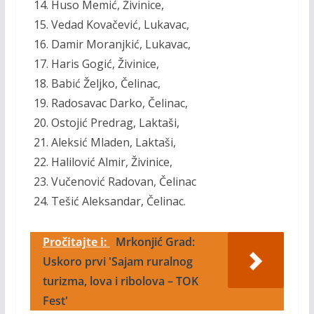
Huso Memić, Živinice,
Vedad Kovačević, Lukavac,
Damir Moranjkić, Lukavac,
Haris Gogić, Živinice,
Babić Željko, Čelinac,
Radosavac Darko, Čelinac,
Ostojić Predrag, Laktaši,
Aleksić Mladen, Laktaši,
Halilović Almir, Živinice,
Vučenović Radovan, Čelinac
Tešić Aleksandar, Čelinac.
Pročitajte i:
Mrkonjić Grad:
Uskoro prvi 'Sajam ruralnog
turizma, lova i ribolova – TOK
Fest'