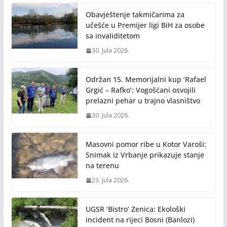
Obavještenje takmičarima za
učešće u Premijer ligi BiH za osobe
sa invaliditetom
30. Jula 2026.
Održan 15. Memorijalni kup ‘Rafael
Grgić – Rafko’: Vogošćani osvojili
prelazni pehar u trajno vlasništvo
30. Jula 2026.
Masovni pomor ribe u Kotor Varoši:
Snimak iz Vrbanje prikazuje stanje
na terenu
23. Jula 2026.
UGSR ‘Bistro’ Zenica: Ekološki
incident na rijeci Bosni (Banlozi)