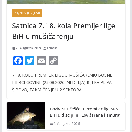
NAJNOVIJE VIJESTI
Satnica 7. i 8. kola Premijer lige
BiH u mušičarenju
7. Augusta 2026.
admin
F
T
E
C
ac
w
m
o
7 i 8. KOLO PREMIJER LIGE U MUŠIČARENJU BOSNE
e
itt
ai
p
IHERCEGOVINE (23.08.2026. NEDELJA) RIJEKA PLIVA –
b
er
l
y
ŠIPOVO, TAKMIČENJE U 2 SEKTORA
o
Li
o
n
Poziv za učešće u Premijer ligi SRS
k
k
BiH u disciplini ‘Lov šarana i amura’
6. Augusta 2026.