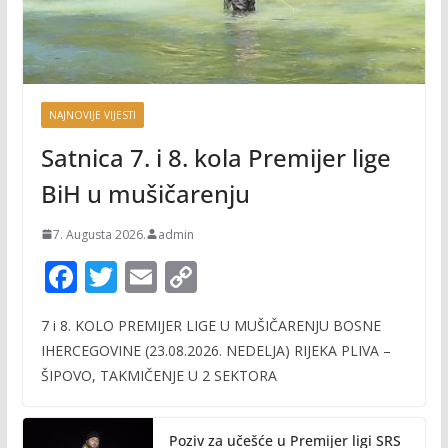
NAJNOVIJE VIJESTI
Satnica 7. i 8. kola Premijer lige
BiH u mušičarenju
7. Augusta 2026.
admin
F
T
E
C
ac
w
m
o
7 i 8. KOLO PREMIJER LIGE U MUŠIČARENJU BOSNE
e
itt
ai
p
IHERCEGOVINE (23.08.2026. NEDELJA) RIJEKA PLIVA –
b
er
l
y
ŠIPOVO, TAKMIČENJE U 2 SEKTORA
o
Li
o
n
Poziv za učešće u Premijer ligi SRS