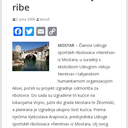
ribe
2. Juna 2006.
Senad
F
T
E
C
ac
w
m
o
MOSTAR
– Članovi Udruge
e
itt
ai
p
sportskih ribolovaca «Neretva»
b
er
l
y
iz Mostara, u suradnji s
o
Li
ekološkom Udrugom «Moja
o
n
Neretva» i talijanskom
humanitarnom organizacijom
k
k
Alisei, počeli su projekt izgradnje odmorišta za
ribolovce. Do sada su izgrađene tri kućice na
lokacijama Vojno, južni dio grada Mostara te Žitomislić,
a planirana je izgradnja ukupno šest kućica. Prema
riječima Vjekoslava Arapovića, predsjednika Udruge
sportskih ribolovaca «Neretva» iz Mostara, cilj ovog