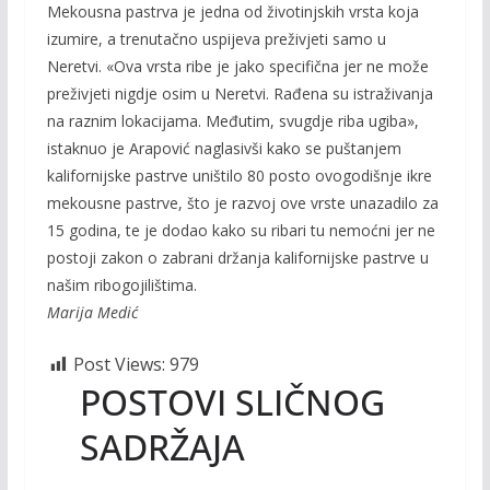
Mekousna pastrva je jedna od životinjskih vrsta koja
izumire, a trenutačno uspijeva preživjeti samo u
Neretvi. «Ova vrsta ribe je jako specifična jer ne može
preživjeti nigdje osim u Neretvi. Rađena su istraživanja
na raznim lokacijama. Međutim, svugdje riba ugiba»,
istaknuo je Arapović naglasivši kako se puštanjem
kalifornijske pastrve uništilo 80 posto ovogodišnje ikre
mekousne pastrve, što je razvoj ove vrste unazadilo za
15 godina, te je dodao kako su ribari tu nemoćni jer ne
postoji zakon o zabrani držanja kalifornijske pastrve u
našim ribogojilištima.
Marija Medić
Post Views:
979
POSTOVI SLIČNOG
SADRŽAJA