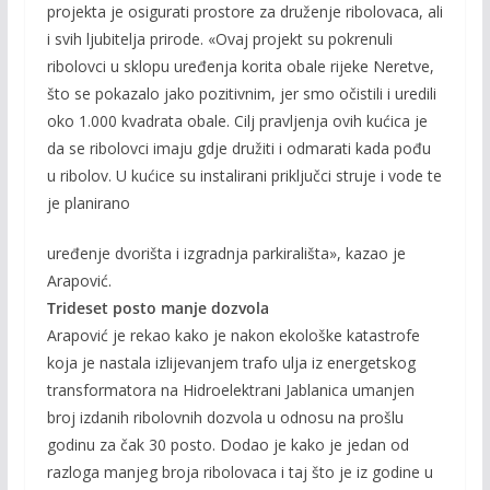
projekta je osigurati prostore za druženje ribolovaca, ali
i svih ljubitelja prirode. «Ovaj projekt su pokrenuli
ribolovci u sklopu uređenja korita obale rijeke Neretve,
što se pokazalo jako pozitivnim, jer smo očistili i uredili
oko 1.000 kvadrata obale. Cilj pravljenja ovih kućica je
da se ribolovci imaju gdje družiti i odmarati kada pođu
u ribolov. U kućice su instalirani priključci struje i vode te
je planirano
uređenje dvorišta i izgradnja parkirališta», kazao je
Arapović.
Trideset posto manje dozvola
Arapović je rekao kako je nakon ekološke katastrofe
koja je nastala izlijevanjem trafo ulja iz energetskog
transformatora na Hidroelektrani Jablanica umanjen
broj izdanih ribolovnih dozvola u odnosu na prošlu
godinu za čak 30 posto. Dodao je kako je jedan od
razloga manjeg broja ribolovaca i taj što je iz godine u