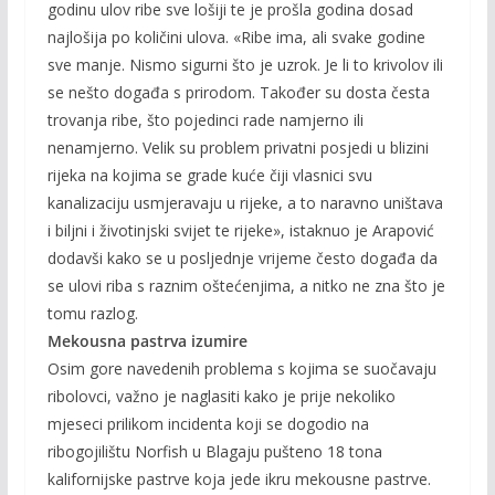
godinu ulov ribe sve lošiji te je prošla godina dosad
najlošija po količini ulova. «Ribe ima, ali svake godine
sve manje. Nismo sigurni što je uzrok. Je li to krivolov ili
se nešto događa s prirodom. Također su dosta česta
trovanja ribe, što pojedinci rade namjerno ili
nenamjerno. Velik su problem privatni posjedi u blizini
rijeka na kojima se grade kuće čiji vlasnici svu
kanalizaciju usmjeravaju u rijeke, a to naravno uništava
i biljni i životinjski svijet te rijeke», istaknuo je Arapović
dodavši kako se u posljednje vrijeme često događa da
se ulovi riba s raznim oštećenjima, a nitko ne zna što je
tomu razlog.
Mekousna pastrva izumire
Osim gore navedenih problema s kojima se suočavaju
ribolovci, važno je naglasiti kako je prije nekoliko
mjeseci prilikom incidenta koji se dogodio na
ribogojilištu Norfish u Blagaju pušteno 18 tona
kalifornijske pastrve koja jede ikru mekousne pastrve.