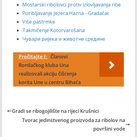
Mostarski ribolovci protiv izlovljavanja ribe
Poribljavanje Jezera Hazna - Gradačac
Više pastrmke
Takmičenje Kotorvarošana
Чувари ријека и животне средине
Pročitajte i:
Članovi
Ronilačkog kluba Una
realizovali akciju čišćenja
korita Une u centru Bihaća
Gradi se ribogojilište na rijeci Krušnici
Tvorac jedinstvenog proizvoda za ribolov na
površini vode