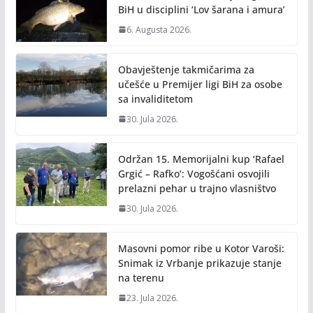
k
k
BiH u disciplini ‘Lov šarana i amura’
6. Augusta 2026.
Obavještenje takmičarima za
učešće u Premijer ligi BiH za osobe
sa invaliditetom
30. Jula 2026.
Održan 15. Memorijalni kup ‘Rafael
Grgić – Rafko’: Vogošćani osvojili
prelazni pehar u trajno vlasništvo
30. Jula 2026.
Masovni pomor ribe u Kotor Varoši:
Snimak iz Vrbanje prikazuje stanje
na terenu
23. Jula 2026.