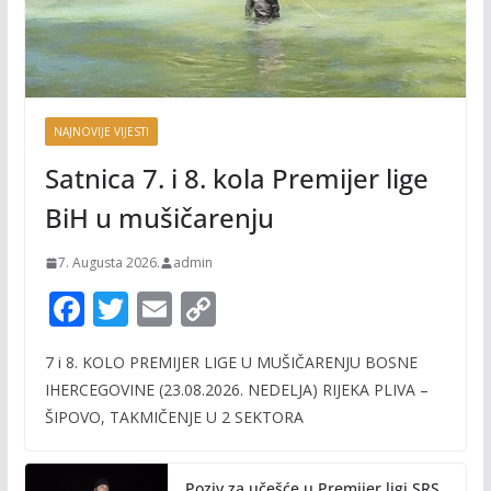
NAJNOVIJE VIJESTI
Satnica 7. i 8. kola Premijer lige
BiH u mušičarenju
7. Augusta 2026.
admin
F
T
E
C
ac
w
m
o
7 i 8. KOLO PREMIJER LIGE U MUŠIČARENJU BOSNE
e
itt
ai
p
IHERCEGOVINE (23.08.2026. NEDELJA) RIJEKA PLIVA –
b
er
l
y
ŠIPOVO, TAKMIČENJE U 2 SEKTORA
o
Li
o
n
Poziv za učešće u Premijer ligi SRS