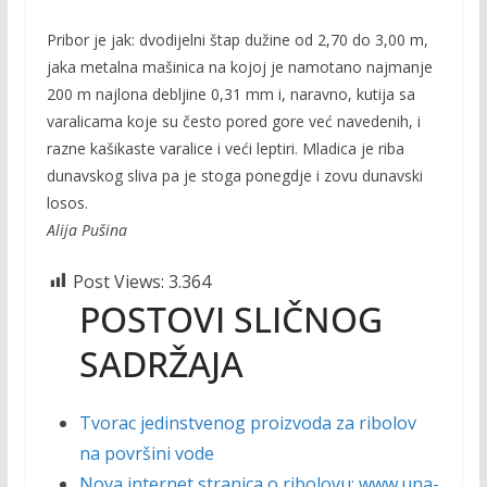
Pribor je jak: dvodijelni štap dužine od 2,70 do 3,00 m,
jaka metalna mašinica na kojoj je namotano najmanje
200 m najlona debljine 0,31 mm i, naravno, kutija sa
varalicama koje su često pored gore već navedenih, i
razne kašikaste varalice i veći leptiri. Mladica je riba
dunavskog sliva pa je stoga ponegdje i zovu dunavski
losos.
Alija Pušina
Post Views:
3.364
POSTOVI SLIČNOG
SADRŽAJA
Tvorac jedinstvenog proizvoda za ribolov
na površini vode
Nova internet stranica o ribolovu: www.una-