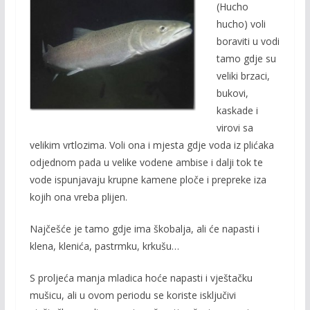
(Hucho
b
er
l
y
hucho) voli
o
Li
boraviti u vodi
o
n
tamo gdje su
veliki brzaci,
k
k
bukovi,
kaskade i
virovi sa
velikim vrtlozima. Voli ona i mjesta gdje voda iz plićaka
odjednom pada u velike vodene ambise i dalji tok te
vode ispunjavaju krupne kamene ploče i prepreke iza
kojih ona vreba plijen.
Najčešće je tamo gdje ima škobalja, ali će napasti i
klena, klenića, pastrmku, krkušu…
S proljeća manja mladica hoće napasti i vještačku
mušicu, ali u ovom periodu se koriste isključivi