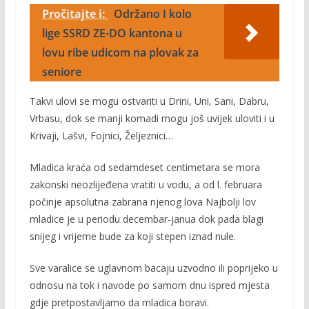
Pročitajte i:
Održano I kolo
lige SSRD ZE-DO kantona u
lovu ribe udicom na plovak za
seniore
Takvi ulovi se mogu ostvariti u Drini, Uni, Sani, Dabru,
Vrbasu, dok se manji komadi mogu još uvijek uloviti i u
Krivaji, Lašvi, Fojnici, Željeznici…
Mladica kraća od sedamdeset centimetara se mora
zakonski neozlijeđena vratiti u vodu, a od l. februara
počinje apsolutna zabrana njenog lova Najbolji lov
mladice je u periodu decembar-janua dok pada blagi
snijeg i vrijeme bude za koji stepen iznad nule.
Sve varalice se uglavnom bacaju uzvodno ili poprijeko u
odnosu na tok i navode po samom dnu ispred mjesta
gdje pretpostavljamo da mladica boravi.