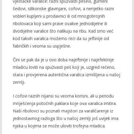
vještačke varalice: razni spužvasti peševi, gumeni
šedovi, silikonske glavinjare, cofovi, a nerijetko razni
vobleri kupljeni u prodavnici ili od mnogobrojnih
ribolovaca koji sami prave ovakve jednodijelne ili
dvodijelne varalice što nalikuju na ribu. Kad smo već
kod takvih varalica možemo reći da su jeftinije od
fabričkih i veoma su uspješne.
Čini se pak da je u ovo doba najeftinije i najefektnije
mladicu loviti na spužvasti peš koji je, uzgred rečeno,
stara i provjerena autentična varalica izmišljena u našoj
zemlji.
I cofovi raznih nijansi su veoma korisni, ali u periodu
mriješćenja potočnih paklara koje ova varalica imitira.
Naši ribolovci su poznati majstori za varaličarenje iz
jednostavnog razloga što u našoj zemlji još uvijek ima
rijeka u kojima se može uloviti trofejna mladica.