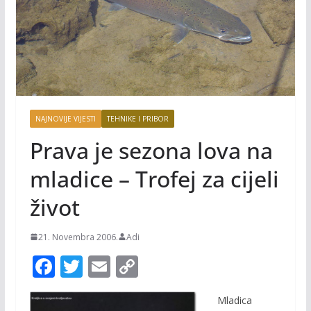
NAJNOVIJE VIJESTI
TEHNIKE I PRIBOR
Prava je sezona lova na
mladice – Trofej za cijeli
život
21. Novembra 2006.
Adi
F
T
E
C
ac
w
m
o
Mladica
e
itt
ai
p