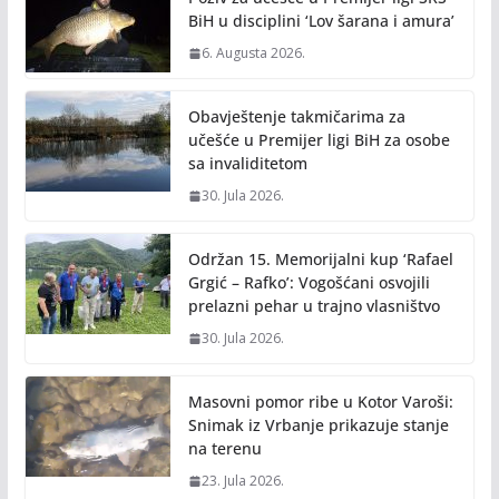
k
k
BiH u disciplini ‘Lov šarana i amura’
6. Augusta 2026.
Obavještenje takmičarima za
učešće u Premijer ligi BiH za osobe
sa invaliditetom
30. Jula 2026.
Održan 15. Memorijalni kup ‘Rafael
Grgić – Rafko’: Vogošćani osvojili
prelazni pehar u trajno vlasništvo
30. Jula 2026.
Masovni pomor ribe u Kotor Varoši:
Snimak iz Vrbanje prikazuje stanje
na terenu
23. Jula 2026.