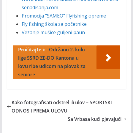
senadisanja.com
Promocija "SAMEO" Flyfishing opreme
Fly fishing škola za početnike
Vezanje mušice guljeni paun
Pročitajte i:
Održano 2. kolo
lige SSRD ZE-DO Kantona u
lovu ribe udicom na plovak za
seniore
Kako fotografisati odstrel ili ulov – SPORTSKI
ODNOS I PREMA ULOVU
Sa Vrbasa kući pjevajući