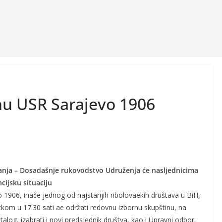
nu USR Sarajevo 1906
nja – Dosadašnje rukovodstvo Udruženja će nasljednicima
cijsku situaciju
 1906, inače jednog od najstarijih ribolovaekih društava u BiH,
kom u 17.30 sati ae održati redovnu izbornu skupštinu, na
alog, izabrati i novi predsjednik društva, kao i Upravni odbor.