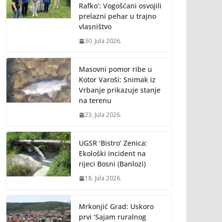
Rafko’: Vogošćani osvojili
prelazni pehar u trajno
vlasništvo
30. Jula 2026.
Masovni pomor ribe u
Kotor Varoši: Snimak iz
Vrbanje prikazuje stanje
na terenu
23. Jula 2026.
UGSR ‘Bistro’ Zenica:
Ekološki incident na
rijeci Bosni (Banlozi)
18. Jula 2026.
Mrkonjić Grad: Uskoro
prvi ‘Sajam ruralnog