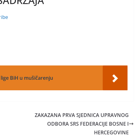
SADRŽAJA
ribe
r lige BiH u mušičarenju
ZAKAZANA PRVA SJEDNICA UPRAVNOG
ODBORA SRS FEDERACIJE BOSNE I
HERCEGOVINE