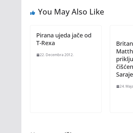
You May Also Like
Pirana ujeda jače od
T-Rexa
Brita
Matth
22. Decembra 2012.
priklju
čišće
Saraj
24. Maj