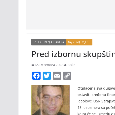
IZ UDRUŽENJA I SAVEZA
NAJNOVIJE VIJESTI
Pred izbornu skupšti
12. Decembra 2007.
Rusko
F
T
E
C
ac
w
m
o
Otplaćena sva dugova
e
itt
ai
p
ostaviti sređenu finan
b
er
l
y
Ribolovci USR Sarajevo
o
Li
13. decembra sa počet
kojoj će se, između ost