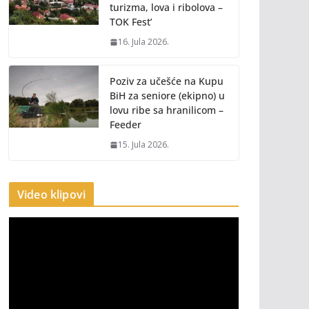
turizma, lova i ribolova –
TOK Fest’
16. Jula 2026.
Poziv za učešće na Kupu
BiH za seniore (ekipno) u
lovu ribe sa hranilicom –
Feeder
15. Jula 2026.
Video klipovi