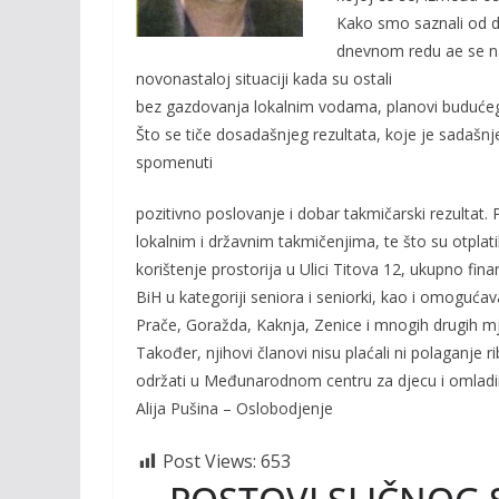
o
n
Kako smo saznali od d
k
k
dnevnom redu ae se na
novonastaloj situaciji kada su ostali
bez gazdovanja lokalnim vodama, planovi budućeg 
Što se tiče dosadašnjeg rezultata, koje je sadašnj
spomenuti
pozitivno poslovanje i dobar takmičarski rezultat.
lokalnim i državnim takmičenjima, te što su otplat
korištenje prostorija u Ulici Titova 12, ukupno finan
BiH u kategoriji seniora i seniorki, kao i omoguća
Prače, Goražda, Kaknja, Zenice i mnogih drugih mj
Također, njihovi članovi nisu plaćali ni polaganje 
održati u Međunarodnom centru za djecu i omladin
Alija Pušina – Oslobodjenje
Post Views:
653