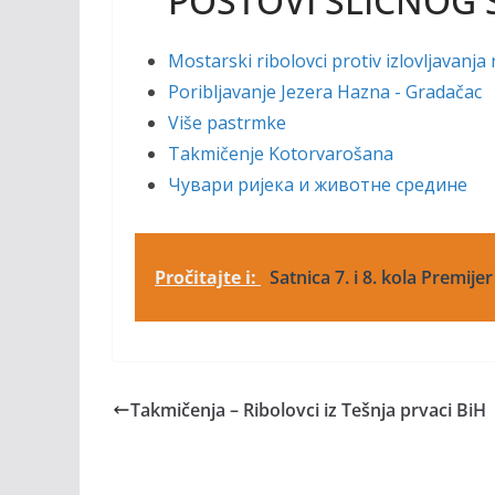
POSTOVI SLIČNOG 
Mostarski ribolovci protiv izlovljavanja 
Poribljavanje Jezera Hazna - Gradačac
Više pastrmke
Takmičenje Kotorvarošana
Чувари ријека и животне средине
Pročitajte i:
Satnica 7. i 8. kola Premije
Takmičenja – Ribolovci iz Tešnja prvaci BiH