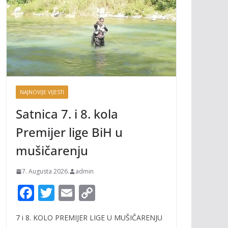
NAJNOVIJE VIJESTI
Satnica 7. i 8. kola
Premijer lige BiH u
mušičarenju
7. Augusta 2026.
admin
F
T
E
C
ac
w
m
o
7 i 8. KOLO PREMIJER LIGE U MUŠIČARENJU
e
itt
ai
p