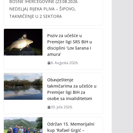
BOSNE IHERCEGOVINE (23.08.2026.
b
er
l
y
NEDELJA) RIJEKA PLIVA – ŠIPOVO,
o
Li
TAKMIČENJE U 2 SEKTORA
o
n
k
k
Poziv za učešće u
Premijer ligi SRS BiH u
disciplini ‘Lov šarana i
amura’
6. Augusta 2026.
Obavještenje
takmičarima za učešće u
Premijer ligi BiH za
osobe sa invaliditetom
30. Jula 2026.
Održan 15. Memorijalni
kup ‘Rafael Grgić –