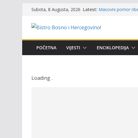
Skip
Latest:
Masovni pomor ribe 
Subota, 8 Augusta, 2026
to
prikazuje stanje na
Satnica 7. i 8. kola
content
Poziv za učešće u Pr
i amura’
Obavještenje takmič
osobe sa invalidite
POČETNA
VIJESTI
ENCIKLOPEDIJA
Održan 15. Memorija
osvojili prelazni pe
Loading
.
.
.