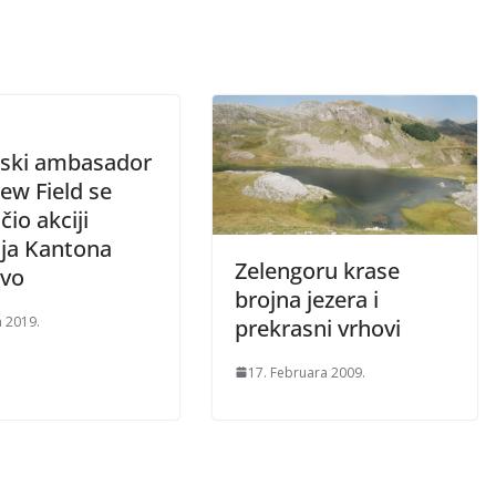
nski ambasador
ew Field se
čio akciji
nja Kantona
Zelengoru krase
evo
brojna jezera i
a 2019.
prekrasni vrhovi
17. Februara 2009.