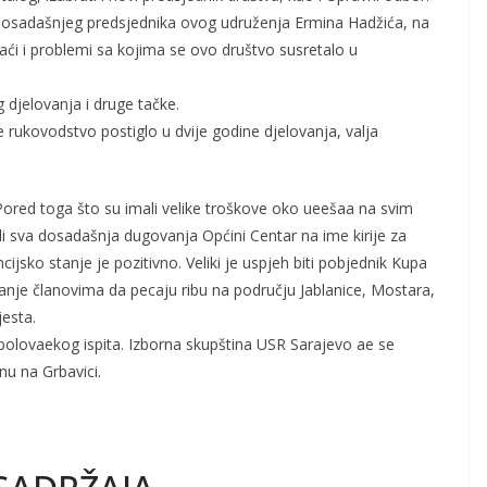
osadašnjeg predsjednika ovog udruženja Ermina Hadžića, na
ći i problemi sa kojima se ovo društvo susretalo u
djelovanja i druge tačke.
e rukovodstvo postiglo u dvije godine djelovanja, valja
 Pored toga što su imali velike troškove oko ueešaa na svim
ili sva dosadašnja dugovanja Općini Centar na ime kirije za
cijsko stanje je pozitivno. Veliki je uspjeh biti pobjednik Kupa
vanje članovima da pecaju ribu na području Jablanice, Mostara,
esta.
ribolovaekog ispita. Izborna skupština USR Sarajevo ae se
u na Grbavici.