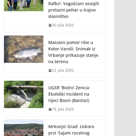
Rafko’: Vogošćani osvojili
prelazni pehar u trajno
vlasništvo
30. Jula 2026.
Masovni pomor ribe u
Kotor Varoši: Snimak iz
Vrbanje prikazuje stanje
na terenu
23. Jula 2026.
UGSR ‘Bistro’ Zenica:
Ekološki incident na
rijeci Bosni (Banlozi)
18. Jula 2026.
Mrkonjić Grad: Uskoro
prvi ‘Sajam ruralnog