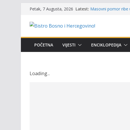
Skip
Latest:
Masovni pomor ribe u
Petak, 7 Augusta, 2026
to
prikazuje stanje na t
Satnica 7. i 8. kola P
content
Poziv za učešće u Prem
i amura’
Obavještenje takmiča
osobe sa invaliditet
POČETNA
VIJESTI
ENCIKLOPEDIJA
Održan 15. Memorijal
osvojili prelazni peha
Loading
.
.
.