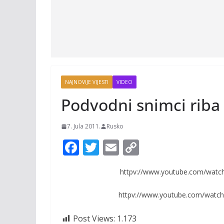
NAJNOVIJE VIJESTI
VIDEO
Podvodni snimci riba 
7. Jula 2011.
Rusko
F
T
E
C
ac
w
m
o
httpv://www.youtube.com/wat
e
itt
ai
p
b
er
l
y
httpv://www.youtube.com/wat
o
Li
Post Views:
1.173