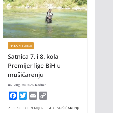
NAJNOVIJE VIJESTI
Satnica 7. i 8. kola
Premijer lige BiH u
mušičarenju
7. Augusta 2026.
admin
F
T
E
C
ac
w
m
o
7 i 8. KOLO PREMIJER LIGE U MUŠIČARENJU
e
itt
ai
p