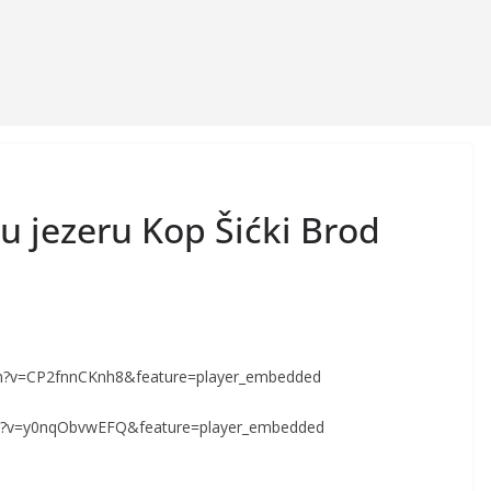
u jezeru Kop Šićki Brod
ch?v=CP2fnnCKnh8&feature=player_embedded
ch?v=y0nqObvwEFQ&feature=player_embedded