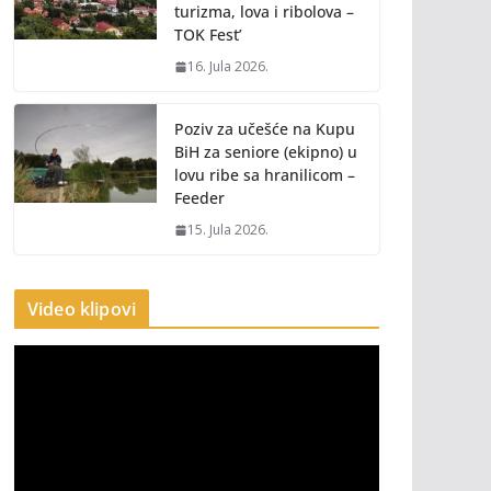
turizma, lova i ribolova –
TOK Fest’
16. Jula 2026.
Poziv za učešće na Kupu
BiH za seniore (ekipno) u
lovu ribe sa hranilicom –
Feeder
15. Jula 2026.
Video klipovi