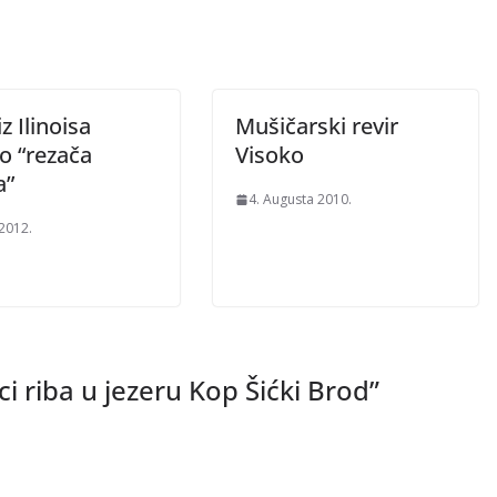
iz Ilinoisa
Mušičarski revir
o “rezača
Visoko
a”
4. Augusta 2010.
 2012.
i riba u jezeru Kop Šićki Brod
”