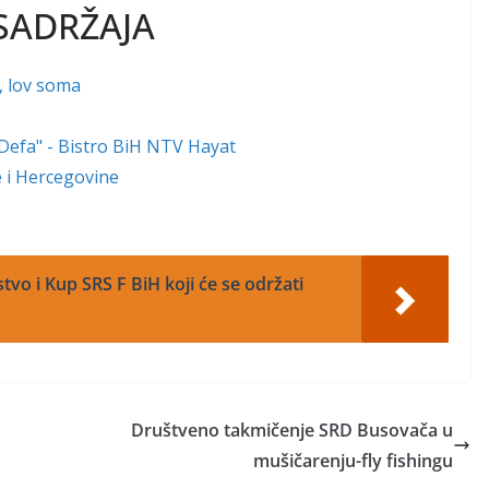
SADRŽAJA
, lov soma
"Defa" - Bistro BiH NTV Hayat
ne i Hercegovine
vo i Kup SRS F BiH koji će se održati
Društveno takmičenje SRD Busovača u
mušičarenju-fly fishingu