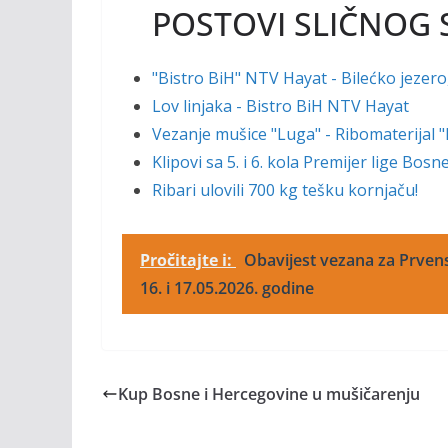
o
n
POSTOVI SLIČNOG 
k
k
"Bistro BiH" NTV Hayat - Bilećko jezero
Lov linjaka - Bistro BiH NTV Hayat
Vezanje mušice "Luga" - Ribomaterijal 
Klipovi sa 5. i 6. kola Premijer lige Bos
Ribari ulovili 700 kg tešku kornjaču!
Pročitajte i:
Obavijest vezana za Prvenst
16. i 17.05.2026. godine
Kup Bosne i Hercegovine u mušičarenju