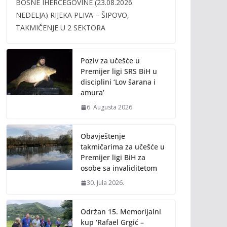
BOSNE IHERCEGOVINE (23.08.2026.
b
er
l
y
NEDELJA) RIJEKA PLIVA – ŠIPOVO,
o
Li
TAKMIČENJE U 2 SEKTORA
o
n
k
k
Poziv za učešće u
Premijer ligi SRS BiH u
disciplini ‘Lov šarana i
amura’
6. Augusta 2026.
Obavještenje
takmičarima za učešće u
Premijer ligi BiH za
osobe sa invaliditetom
30. Jula 2026.
Održan 15. Memorijalni
kup ‘Rafael Grgić –