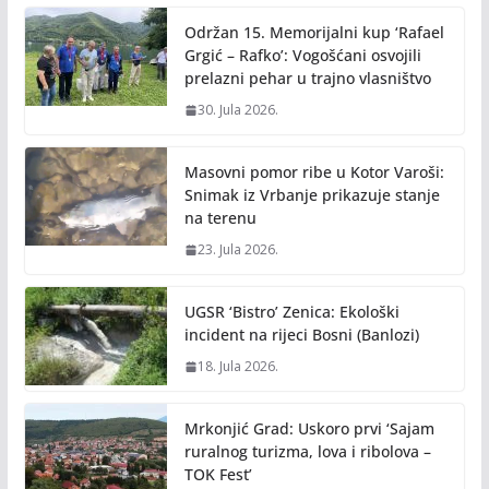
Održan 15. Memorijalni kup ‘Rafael
Grgić – Rafko’: Vogošćani osvojili
prelazni pehar u trajno vlasništvo
30. Jula 2026.
Masovni pomor ribe u Kotor Varoši:
Snimak iz Vrbanje prikazuje stanje
na terenu
23. Jula 2026.
UGSR ‘Bistro’ Zenica: Ekološki
incident na rijeci Bosni (Banlozi)
18. Jula 2026.
Mrkonjić Grad: Uskoro prvi ‘Sajam
ruralnog turizma, lova i ribolova –
TOK Fest’