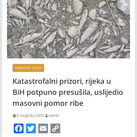
NAJNOVIJE VIJESTI
Katastrofalni prizori, rijeka u
BiH potpuno presušila, uslijedio
masovni pomor ribe
9. Augusta 2026.
admin
F
T
E
C