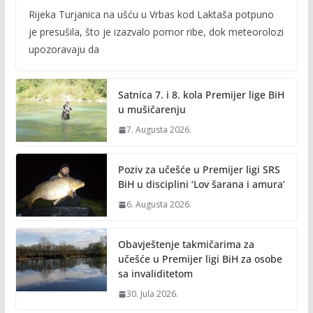
ac
w
m
o
Rijeka Turjanica na ušću u Vrbas kod Laktaša potpuno
e
itt
ai
p
je presušila, što je izazvalo pomor ribe, dok meteorolozi
b
er
l
y
upozoravaju da
o
Li
o
n
Satnica 7. i 8. kola Premijer lige BiH
k
k
u mušičarenju
7. Augusta 2026.
Poziv za učešće u Premijer ligi SRS
BiH u disciplini ‘Lov šarana i amura’
6. Augusta 2026.
Obavještenje takmičarima za
učešće u Premijer ligi BiH za osobe
sa invaliditetom
30. Jula 2026.