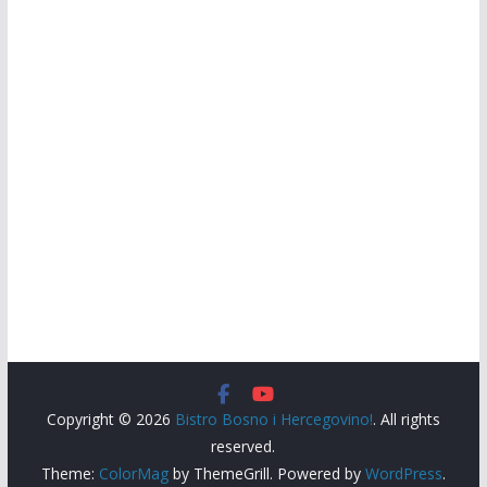
Copyright © 2026
Bistro Bosno i Hercegovino!
. All rights
reserved.
Theme:
ColorMag
by ThemeGrill. Powered by
WordPress
.