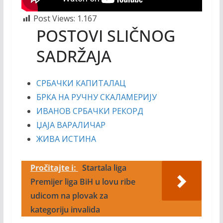
Post Views:
1.167
POSTOVI SLIČNOG
SADRŽAJA
СРБАЧКИ КАПИТАЛАЦ
БРКА НА РУЧНУ СКАЛАМЕРИЈУ
ИВАНОВ СРБАЧКИ РЕКОРД
ЏАЈА ВАРАЛИЧАР
ЖИВА ИСТИНА
Pročitajte i:
Startala liga
Premijer liga BiH u lovu ribe
udicom na plovak za
kategoriju invalida