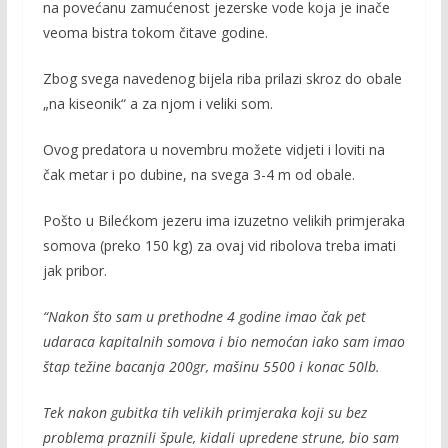
k
k
na povećanu zamućenost jezerske vode koja je inače
veoma bistra tokom čitave godine.
Zbog svega navedenog bijela riba prilazi skroz do obale
„na kiseonik“ a za njom i veliki som.
Ovog predatora u novembru možete vidjeti i loviti na
čak metar i po dubine, na svega 3-4 m od obale.
Pošto u Bilećkom jezeru ima izuzetno velikih primjeraka
somova (preko 150 kg) za ovaj vid ribolova treba imati
jak pribor.
“Nakon što sam u prethodne 4 godine imao čak pet
udaraca kapitalnih somova i bio nemoćan iako sam imao
štap težine bacanja 200gr, mašinu 5500 i konac 50lb.
Tek nakon gubitka tih velikih primjeraka koji su bez
problema praznili špule, kidali upredene strune, bio sam