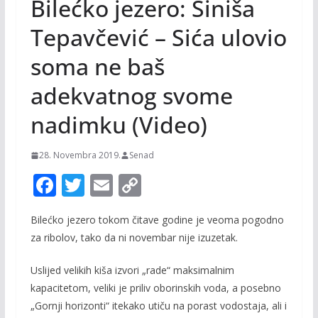
Bilećko jezero: Siniša
Tepavčević – Sića ulovio
soma ne baš
adekvatnog svome
nadimku (Video)
28. Novembra 2019.
Senad
F
T
E
C
ac
w
m
o
Bilećko jezero tokom čitave godine je veoma pogodno
e
itt
ai
p
za ribolov, tako da ni novembar nije izuzetak.
b
er
l
y
o
Li
Uslijed velikih kiša izvori „rade“ maksimalnim
kapacitetom, veliki je priliv oborinskih voda, a posebno
o
n
„Gornji horizonti“ itekako utiču na porast vodostaja, ali i