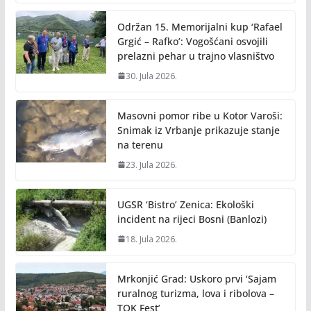
Održan 15. Memorijalni kup ‘Rafael
Grgić – Rafko’: Vogošćani osvojili
prelazni pehar u trajno vlasništvo
30. Jula 2026.
Masovni pomor ribe u Kotor Varoši:
Snimak iz Vrbanje prikazuje stanje
na terenu
23. Jula 2026.
UGSR ‘Bistro’ Zenica: Ekološki
incident na rijeci Bosni (Banlozi)
18. Jula 2026.
Mrkonjić Grad: Uskoro prvi ‘Sajam
ruralnog turizma, lova i ribolova –
TOK Fest’