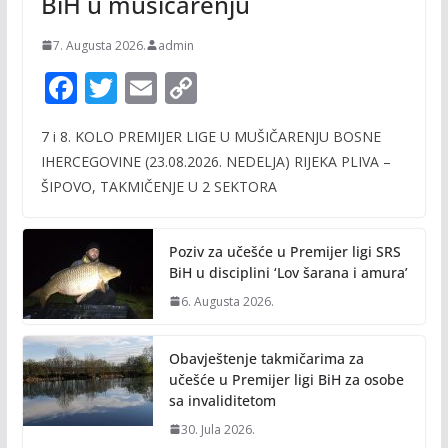
BiH u mušičarenju
7. Augusta 2026.
admin
F
T
E
C
ac
w
m
o
7 i 8. KOLO PREMIJER LIGE U MUŠIČARENJU BOSNE
e
itt
ai
p
IHERCEGOVINE (23.08.2026. NEDELJA) RIJEKA PLIVA –
b
er
l
y
ŠIPOVO, TAKMIČENJE U 2 SEKTORA
o
Li
o
n
Poziv za učešće u Premijer ligi SRS
k
k
BiH u disciplini ‘Lov šarana i amura’
6. Augusta 2026.
Obavještenje takmičarima za
učešće u Premijer ligi BiH za osobe
sa invaliditetom
30. Jula 2026.