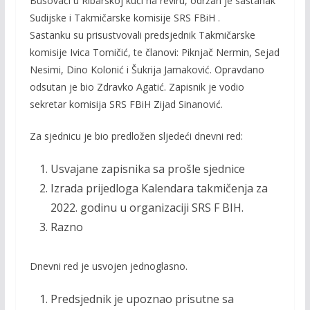
Busovači u Ribarskoj kući na reviru, održan je sastanak
b
er
l
y
Sudijske i Takmičarske komisije SRS FBiH .
o
Li
Sastanku su prisustvovali predsjednik Takmičarske
o
n
komisije Ivica Tomičić, te članovi: Piknjač Nermin, Sejad
Nesimi, Dino Kolonić i Šukrija Jamaković. Opravdano
k
k
odsutan je bio Zdravko Agatić. Zapisnik je vodio
sekretar komisija SRS FBiH Zijad Sinanović.
Za sjednicu je bio predložen sljedeći dnevni red:
Usvajane zapisnika sa prošle sjednice
Izrada prijedloga Kalendara takmičenja za
2022. godinu u organizaciji SRS F BIH.
Razno
Dnevni red je usvojen jednoglasno.
Predsjednik je upoznao prisutne sa