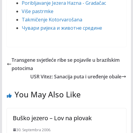
Poribljavanje Jezera Hazna - Gradačac
Više pastrmke
Takmičenje Kotorvarošana
Чувари ријека и животне средине
Transgene svjetleće ribe se pojavile u brazilskim
potocima
USR Vitez: Sanacija puta i uređenje obale
You May Also Like
Buško jezero – Lov na plovak
30. Septembra 2006.