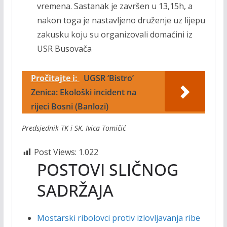
vremena. Sastanak je završen u 13,15h, a
nakon toga je nastavljeno druženje uz lijepu
zakusku koju su organizovali domaćini iz
USR Busovača
Pročitajte i:
UGSR ‘Bistro’
Zenica: Ekološki incident na
rijeci Bosni (Banlozi)
Predsjednik TK i SK, Ivica Tomičić
Post Views:
1.022
POSTOVI SLIČNOG
SADRŽAJA
Mostarski ribolovci protiv izlovljavanja ribe