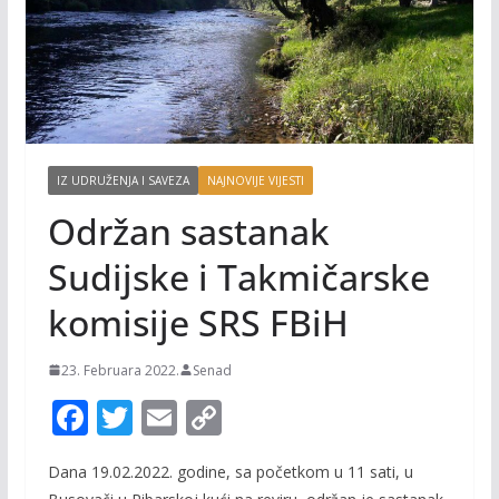
IZ UDRUŽENJA I SAVEZA
NAJNOVIJE VIJESTI
Održan sastanak
Sudijske i Takmičarske
komisije SRS FBiH
23. Februara 2022.
Senad
F
T
E
C
ac
w
m
o
Dana 19.02.2022. godine, sa početkom u 11 sati, u
e
itt
ai
p