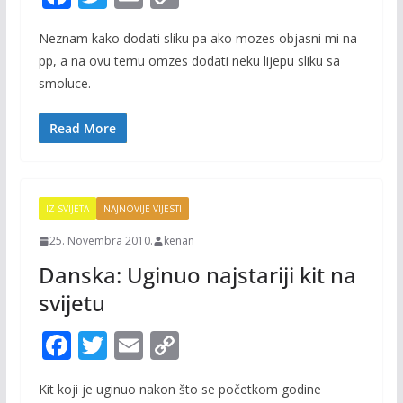
ac
w
m
o
Neznam kako dodati sliku pa ako mozes objasni mi na
e
itt
ai
p
pp, a na ovu temu omzes dodati neku lijepu sliku sa
b
er
l
y
smoluce.
o
Li
o
n
Read More
k
k
IZ SVIJETA
NAJNOVIJE VIJESTI
25. Novembra 2010.
kenan
Danska: Uginuo najstariji kit na
svijetu
F
T
E
C
ac
w
m
o
Kit koji je uginuo nakon što se početkom godine
e
itt
ai
p