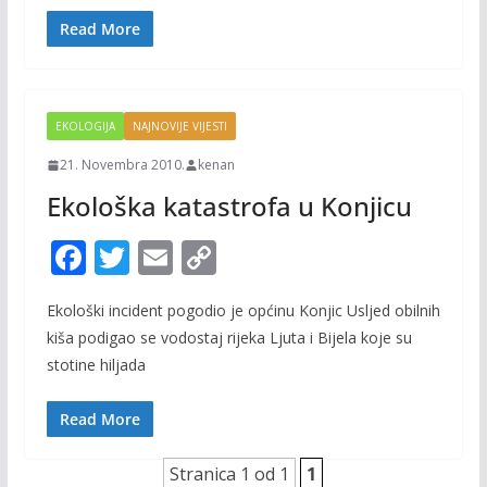
o
n
Read More
k
k
EKOLOGIJA
NAJNOVIJE VIJESTI
21. Novembra 2010.
kenan
Ekološka katastrofa u Konjicu
F
T
E
C
ac
w
m
o
Ekološki incident pogodio je općinu Konjic Usljed obilnih
e
itt
ai
p
kiša podigao se vodostaj rijeka Ljuta i Bijela koje su
b
er
l
y
stotine hiljada
o
Li
o
n
Read More
k
k
Stranica 1 od 1
1