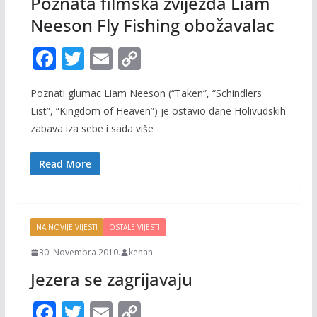
Poznata filmska zvijezda Liam
Neeson Fly Fishing obožavalac
F
T
E
C
ac
w
m
o
Poznati glumac Liam Neeson (“Taken”, “Schindlers
e
itt
ai
p
List”, “Kingdom of Heaven”) je ostavio dane Holivudskih
b
er
l
y
zabava iza sebe i sada više
o
Li
o
n
Read More
k
k
NAJNOVIJE VIJESTI
OSTALE VIJESTI
30. Novembra 2010.
kenan
Jezera se zagrijavaju
F
T
E
C