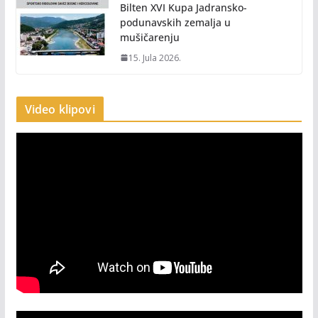
Bilten XVI Kupa Jadransko-
podunavskih zemalja u
mušičarenju
15. Jula 2026.
Video klipovi