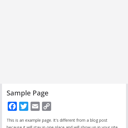
Sample Page
F
T
E
C
ac
w
m
o
This is an example page. It's different from a blog post
e
itt
ai
p
because it will stay in one place and will show up in your site