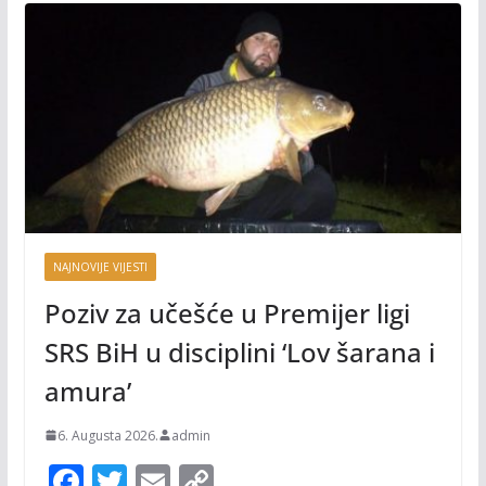
NAJNOVIJE VIJESTI
Poziv za učešće u Premijer ligi
SRS BiH u disciplini ‘Lov šarana i
amura’
6. Augusta 2026.
admin
F
T
E
C