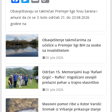
ac
w
m
o
Obavještavaju se takmičari Premijer lige ‘lovu šarana i
e
itt
ai
p
amura’ da će se 3. kolo održati 21. do 23.08.2026.
b
er
l
y
godine na
o
Li
o
n
Obavještenje takmičarima za
k
k
učešće u Premijer ligi BiH za osobe
sa invaliditetom
30. Jula 2026.
Održan 15. Memorijalni kup ‘Rafael
Grgić – Rafko’: Vogošćani osvojili
prelazni pehar u trajno vlasništvo
30. Jula 2026.
Masovni pomor ribe u Kotor Varoši:
Snimak iz Vrbanje prikazuje stanje