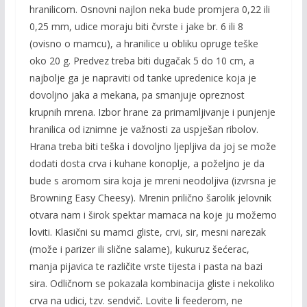
hranilicom. Osnovni najlon neka bude promjera 0,22 ili
0,25 mm, udice moraju biti čvrste i jake br. 6 ili 8
(ovisno o mamcu), a hranilice u obliku opruge teške
oko 20 g. Predvez treba biti dugačak 5 do 10 cm, a
najbolje ga je napraviti od tanke upredenice koja je
dovoljno jaka a mekana, pa smanjuje opreznost
krupnih mrena. Izbor hrane za primamljivanje i punjenje
hranilica od iznimne je važnosti za uspješan ribolov.
Hrana treba biti teška i dovoljno ljepljiva da joj se može
dodati dosta crva i kuhane konoplje, a poželjno je da
bude s aromom sira koja je mreni neodoljiva (izvrsna je
Browning Easy Cheesy). Mrenin prilično šarolik jelovnik
otvara nam i širok spektar mamaca na koje ju možemo
loviti. Klasični su mamci gliste, crvi, sir, mesni narezak
(može i parizer ili slične salame), kukuruz šećerac,
manja pijavica te različite vrste tijesta i pasta na bazi
sira. Odličnom se pokazala kombinacija gliste i nekoliko
crva na udici, tzv. sendvič. Lovite li feederom, ne