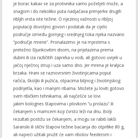
je borac kakav se za protivnika samo poželjeti može, a
snagom i do nekoliko puta nadjačava primjerke drugih
ribljih vrsta iste težine. O njezinoj važnosti u ribljoj
populaciji dovoljno govori i podatak da je cijelo
područje između gornjeg i srednjeg toka rijeka nazvano
“područje mrene”. Pronalazimo je na mjestima s
pretežno šljunkovitim dnom, na prijelazima prema
dubini ili iza različitih zapreka u vodi, ali gotovo uvijek u
jačoj riječnoj struji i uza samo dno. Jer mrena je kraljica
brzaka. Hrani se raznovrsnim životinjicama poput
račića, školjki ili pužića, otpacima biljnog i životinjskog
podrijetla, kao i manjim ribama. Možete ju loviti gotovo
svim ribičkim tehnikama, ali najčešće se lovi
jakim bolognes štapovima i plovkom “u prolazu” ili
čekanjem s mamcem koji čvrsto leži na dnu. Bolji
rezultati postižu se čekanjem, a mogu se rabiti lakši
šaranski ili slični štapovi težine bacanja do otprilike 80 g,
ali najveći užitak pružit će vam ribolov feederom i