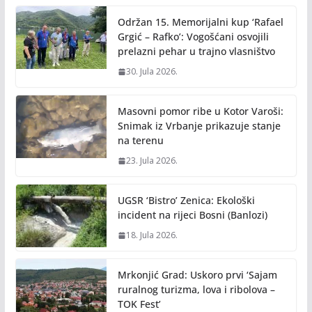
o
n
Održan 15. Memorijalni kup ‘Rafael
k
k
Grgić – Rafko’: Vogošćani osvojili
prelazni pehar u trajno vlasništvo
30. Jula 2026.
Masovni pomor ribe u Kotor Varoši:
Snimak iz Vrbanje prikazuje stanje
na terenu
23. Jula 2026.
UGSR ‘Bistro’ Zenica: Ekološki
incident na rijeci Bosni (Banlozi)
18. Jula 2026.
Mrkonjić Grad: Uskoro prvi ‘Sajam
ruralnog turizma, lova i ribolova –
TOK Fest’