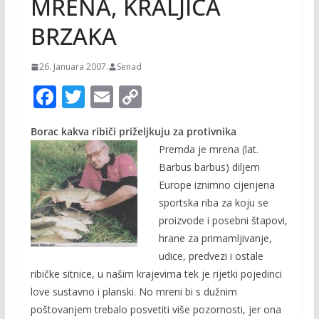
MRENA, KRALJICA
BRZAKA
26. Januara 2007.
Senad
F
T
E
C
ac
w
m
o
Borac kakva ribiči priželjkuju za protivnika
e
itt
ai
p
Premda je mrena (lat.
b
er
l
y
Barbus barbus) diljem
o
Li
Europe iznimno cijenjena
o
n
sportska riba za koju se
proizvode i posebni štapovi,
k
k
hrane za primamljivanje,
udice, predvezi i ostale
ribičke sitnice, u našim krajevima tek je rijetki pojedinci
love sustavno i planski. No mreni bi s dužnim
poštovanjem trebalo posvetiti više pozornosti, jer ona