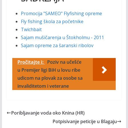
Promocija "SAMEO" Flyfishing opreme
Fly fishing škola za početnike
Twichbait
Sajam mušičarenja u Štokholmu - 2011
Sajam opreme za šaranski ribolov
Pročitajte i:
Poziv na učešće
u Premijer ligi BiH u lovu ribe
udicom na plovak za osobe sa
invaliditetom i veterane
Poribljavanje voda oko Knina (HR)
Potpisivanje peticije u Blagaju