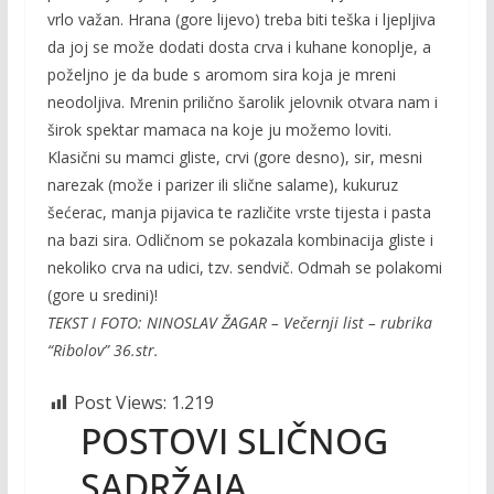
vrlo važan. Hrana (gore lijevo) treba biti teška i ljepljiva
da joj se može dodati dosta crva i kuhane konoplje, a
poželjno je da bude s aromom sira koja je mreni
neodoljiva. Mrenin prilično šarolik jelovnik otvara nam i
širok spektar mamaca na koje ju možemo loviti.
Klasični su mamci gliste, crvi (gore desno), sir, mesni
narezak (može i parizer ili slične salame), kukuruz
šećerac, manja pijavica te različite vrste tijesta i pasta
na bazi sira. Odličnom se pokazala kombinacija gliste i
nekoliko crva na udici, tzv. sendvič. Odmah se polakomi
(gore u sredini)!
TEKST I FOTO: NINOSLAV ŽAGAR – Večernji list – rubrika
“Ribolov” 36.str.
Post Views:
1.219
POSTOVI SLIČNOG
SADRŽAJA