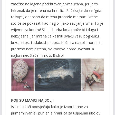
zatežite na lagana podrhtavanja vrha štapa, jer je to
tek znak da je mrena na hranilici. Pričekajte da se “griz
razvije”, odnosno da mrena pronađe mamac i krene,
što će se pokazati kao naglo i jako savijanje vrha. To je
vrijeme za kontru! Slijedi borba koja može biti duga i
neizvjesna, jer mrena će kazniti svaku vašu pogrešku,
brzopletost ili slabost pribora. Kočnica na roli mora biti
precizno namještena, svi čvorovi dobro svezani, a
najloni neoštećeni i novi. Bistro!
KOJI SU MAMCI NAJBOLJI
Iskusni ribiči podsjećaju kako je izbor hrane za
primamljivanje i punjenje hranilica za uspješan ribolov