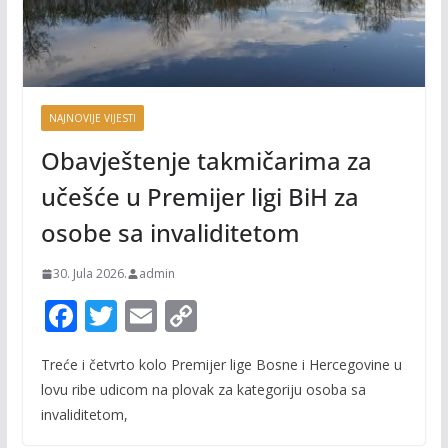
NAJNOVIJE VIJESTI
Obavještenje takmičarima za
učešće u Premijer ligi BiH za
osobe sa invaliditetom
30. Jula 2026.
admin
F
T
E
C
ac
w
m
o
Treće i četvrto kolo Premijer lige Bosne i Hercegovine u
e
itt
ai
p
lovu ribe udicom na plovak za kategoriju osoba sa
b
er
l
y
invaliditetom,
o
Li