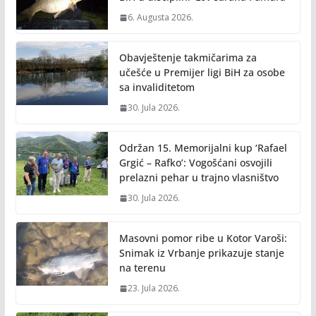
k
k
6. Augusta 2026.
Obavještenje takmičarima za
učešće u Premijer ligi BiH za osobe
sa invaliditetom
30. Jula 2026.
Održan 15. Memorijalni kup ‘Rafael
Grgić – Rafko’: Vogošćani osvojili
prelazni pehar u trajno vlasništvo
30. Jula 2026.
Masovni pomor ribe u Kotor Varoši:
Snimak iz Vrbanje prikazuje stanje
na terenu
23. Jula 2026.