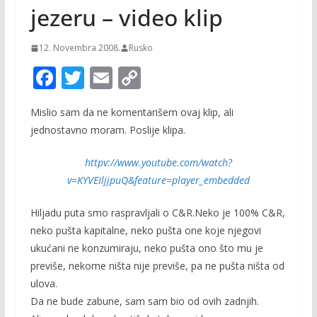
jezeru – video klip
12. Novembra 2008.
Rusko
F
T
E
C
ac
w
m
o
Mislio sam da ne komentarišem ovaj klip, ali
e
itt
ai
p
jednostavno moram. Poslije klipa.
b
er
l
y
o
Li
httpv://www.youtube.com/watch?
v=KYVEIljjpuQ&feature=player_embedded
o
n
k
k
Hiljadu puta smo raspravljali o C&R.Neko je 100% C&R,
neko pušta kapitalne, neko pušta one koje njegovi
ukućani ne konzumiraju, neko pušta ono što mu je
previše, nekome ništa nije previše, pa ne pušta ništa od
ulova.
Da ne bude zabune, sam sam bio od ovih zadnjih.