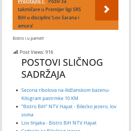
Pročitajte i:
Poziv za
takmičare u Premijer ligi SRS
BiH u disciplini ‘Lov šarana i
amura’
Bistro i u pamet!
Post Views:
916
POSTOVI SLIČNOG
SADRŽAJA
Sezona ribolova na ilidžanskom bazenu-
Kilogram pastrmke 10 KM
"Bistro BiH" NTV Hayat - Bilećko jezero, lov
soma
Lov linjaka - Bistro BiH NTV Hayat