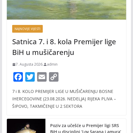
NAJNOVIJE VIJESTI
Satnica 7. i 8. kola Premijer lige
BiH u mušičarenju
7. Augusta 2026.
admin
F
T
E
C
ac
w
m
o
7 i 8. KOLO PREMIJER LIGE U MUŠIČARENJU BOSNE
e
itt
ai
p
IHERCEGOVINE (23.08.2026. NEDELJA) RIJEKA PLIVA –
b
er
l
y
ŠIPOVO, TAKMIČENJE U 2 SEKTORA
o
Li
o
n
Poziv za učešće u Premijer ligi SRS
BiH u disciplini ‘Lov šarana i amura’