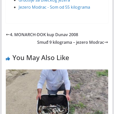
Grdosije sa Bilećkog jezera
Jezero Modrac - Som od 55 kilograma
4. MONARCH-DOK kup Dunav 2008
Smuđ 9 kilograma – jezero Modrac
You May Also Like