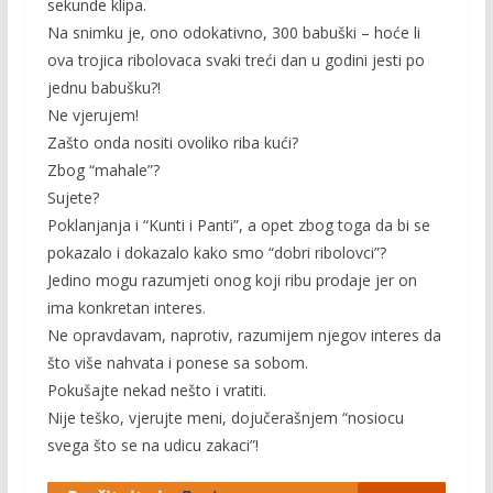
sekunde klipa.
Na snimku je, ono odokativno, 300 babuški – hoće li
ova trojica ribolovaca svaki treći dan u godini jesti po
jednu babušku?!
Ne vjerujem!
Zašto onda nositi ovoliko riba kući?
Zbog “mahale”?
Sujete?
Poklanjanja i “Kunti i Panti”, a opet zbog toga da bi se
pokazalo i dokazalo kako smo “dobri ribolovci”?
Jedino mogu razumjeti onog koji ribu prodaje jer on
ima konkretan interes.
Ne opravdavam, naprotiv, razumijem njegov interes da
što više nahvata i ponese sa sobom.
Pokušajte nekad nešto i vratiti.
Nije teško, vjerujte meni, dojučerašnjem “nosiocu
svega što se na udicu zakaci”!