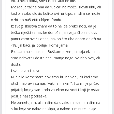
Ali, u neka doba, shvatiš da tako ne ide.
Možda je tačna ona da “udica” ne može izloviti ribu, ali
kad bi svako ulovio koliko ovi na klipu, mislim se može
ozbiljno naštetiti ribljem fondu.
Iz svog iskustva znam da to ne ide preko noći, da je
teško riješiti se navike donošenja svega što se ulovi,
puniti zamrzivač i onda, nakon što riba dobro odleži na
-18, jal baci, jal podijeli komšijama.
Bio sam na kanalu na Buškom jezeru, i moja ekipa i ja
smo nahvatali dosta ribe, manje nego ovi ribolovci, ali
dosta.
I svu je vratili u vodu.
Nije bilo komentara dok smo bili na vodi, ali kad smo
otišli, napravili su nas “vakim i nakim”, što mi je pričao
prijatelj kojeg sam tada zatekao na vodi i koji je ostao
poslije našeg odlaska.
Ne pametujem, ali mislim da ovako ne ide – mislim na
sliku koja se nalazi na klipu, a nakon 1 minute i dvije