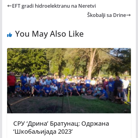
EFT gradi hidroelektranu na Neretvi
Škobalji sa Drine
You May Also Like
СРУ ‘Дрина’ Братунац: Одржана
‘Шкобаљијада 2023’