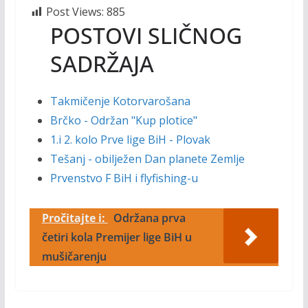
Post Views:
885
POSTOVI SLIČNOG
SADRŽAJA
Takmičenje Kotorvarošana
Brčko - Održan "Kup plotice"
1.i 2. kolo Prve lige BiH - Plovak
Tešanj - obilježen Dan planete Zemlje
Prvenstvo F BiH i flyfishing-u
Pročitajte i:
Održana prva
četiri kola Premijer lige BiH u
mušičarenju