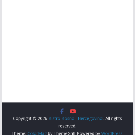
Copyright © 2026
Bistro Bosno i Hercegovino!
. All rights
reserved.
Theme:
ColorMag
by ThemeGrill. Powered by
WordPress
.