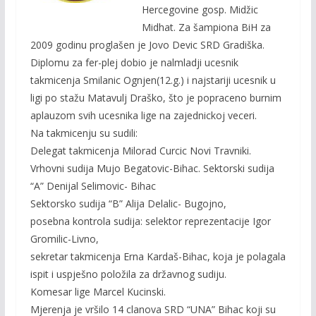
Hercegovine gosp. Midžic
Midhat. Za šampiona BiH za
2009 godinu proglašen je Jovo Devic SRD Gradiška.
Diplomu za fer-plej dobio je nalmladji ucesnik
takmicenja Smilanic Ognjen(12.g.) i najstariji ucesnik u
ligi po stažu Matavulj Draško, što je popraceno burnim
aplauzom svih ucesnika lige na zajednickoj veceri.
Na takmicenju su sudili:
Delegat takmicenja Milorad Curcic Novi Travniki.
Vrhovni sudija Mujo Begatovic-Bihac. Sektorski sudija
“A” Denijal Selimovic- Bihac
Sektorsko sudija “B” Alija Delalic- Bugojno,
posebna kontrola sudija: selektor reprezentacije Igor
Gromilic-Livno,
sekretar takmicenja Erna Kardaš-Bihac, koja je polagala
ispit i uspješno položila za državnog sudiju.
Komesar lige Marcel Kucinski.
Mjerenja je vršilo 14 clanova SRD “UNA” Bihac koji su