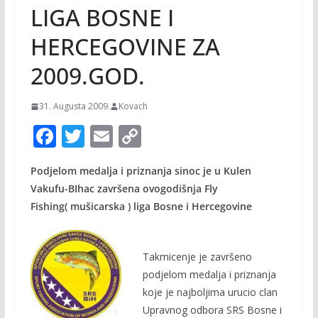
LIGA BOSNE I
HERCEGOVINE ZA
2009.GOD.
31. Augusta 2009.
Kovach
F
T
E
C
ac
w
m
o
Podjelom medalja i priznanja sinoc je u Kulen
e
itt
ai
p
Vakufu-BIhac završena ovogodišnja Fly
b
er
l
y
Fishing( mušicarska ) liga Bosne i Hercegovine
o
Li
o
n
Takmicenje je završeno
k
k
podjelom medalja i priznanja
koje je najboljima urucio clan
Upravnog odbora SRS Bosne i