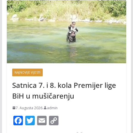
NAJNOVIJE VIJESTI
Satnica 7. i 8. kola Premijer lige
BiH u mušičarenju
7. Augusta 2026.
admin
F
T
E
C
ac
w
m
o