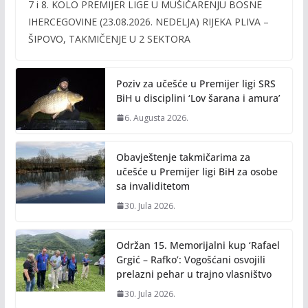
7 i 8. KOLO PREMIJER LIGE U MUŠIČARENJU BOSNE
e
itt
ai
p
IHERCEGOVINE (23.08.2026. NEDELJA) RIJEKA PLIVA –
b
er
l
y
ŠIPOVO, TAKMIČENJE U 2 SEKTORA
o
Li
o
n
Poziv za učešće u Premijer ligi SRS
k
k
BiH u disciplini ‘Lov šarana i amura’
6. Augusta 2026.
Obavještenje takmičarima za
učešće u Premijer ligi BiH za osobe
sa invaliditetom
30. Jula 2026.
Održan 15. Memorijalni kup ‘Rafael
Grgić – Rafko’: Vogošćani osvojili
prelazni pehar u trajno vlasništvo
30. Jula 2026.