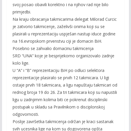
svoj posao obavili korektno i na njihov rad nije bilo
primjedbi.
Na kraju obracanja takmicarima delegat Milorad Curcic
je zatvorio takmicenje, zaželivši onima koji su se
plasirali u reprezentaciju uspješan nastup iduce godine
na 16.evropskom prvenstvu ciji je domacin BiH.
Posebno se zahvalio domacinu takmicenja
SRD “UNA” koje je besprijekorno organizovalo zadnje
kolo lige.
U “A” i “B” reprezentaciju BiH po odluci selektora
reprezentacije plasiralo se prvih 12 takmicara. U ligi
ostaje prvih 18 takmicara, a ligu napuštaju takmicari od
rednog broja 19 do 26. Za tri takmicara koji su napustili
ligu u zadnjimm kolima biti ce pokrenut disciplinski
postupak u skladu sa Pravilnikom o disciplonskoj
odgovornosti.
Poslije završetka takmicenja održan je kraci sastanak
svih ucesnika lige na kom su dogovorena opšta