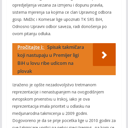
opredjeljenja vezana za izmjenu i dopunu pravila,
sistema mjerenja sa kojima ce clan Upravnog odbora
gosp. Midžic i Komesar lige upoznati TK SRS BiH,
Odnosno Upravni odbor saveza, radi donošenja po
ovom pitanju odluka.
Pročitajte i:
Spisak takmičara
koji nastupaju u Premijer ligi
BiH u lovu ribe udicom na
plovak
Izraženo je opšte nezadovoljstvo tretmanom
reprezentacije i nenastupanjem na ovogodišnjem
evropskom prvenstvu u Irskoj, iako je ova
reprezentacija imala prioritet u odlasku na
medjunarodna takmicenja u 2009 godini.
Dogovoreno je da se prije pocetka lige u 2010 godini za
sve takmicare uprilici na nekoj rijeci trening , na kom ce