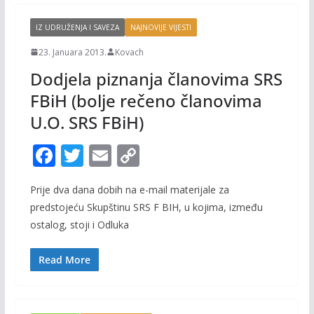
IZ UDRUŽENJA I SAVEZA
NAJNOVIJE VIJESTI
23. Januara 2013.
Kovach
Dodjela piznanja članovima SRS
FBiH (bolje rečeno članovima
U.O. SRS FBiH)
F
T
E
C
ac
w
m
o
Prije dva dana dobih na e-mail materijale za
e
itt
ai
p
predstojeću Skupštinu SRS F BIH, u kojima, između
b
er
l
y
ostalog, stoji i Odluka
o
Li
o
n
Read More
k
k