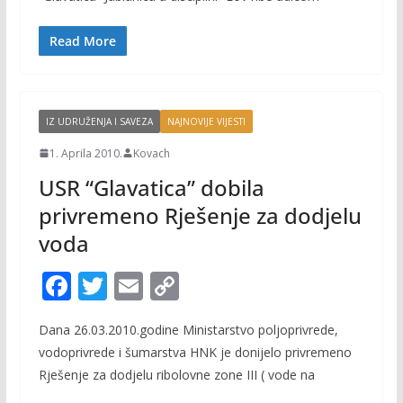
o
Li
o
n
Read More
k
k
IZ UDRUŽENJA I SAVEZA
NAJNOVIJE VIJESTI
1. Aprila 2010.
Kovach
USR “Glavatica” dobila
privremeno Rješenje za dodjelu
voda
F
T
E
C
ac
w
m
o
Dana 26.03.2010.godine Ministarstvo poljoprivrede,
e
itt
ai
p
vodoprivrede i šumarstva HNK je donijelo privremeno
b
er
l
y
Rješenje za dodjelu ribolovne zone III ( vode na
o
Li