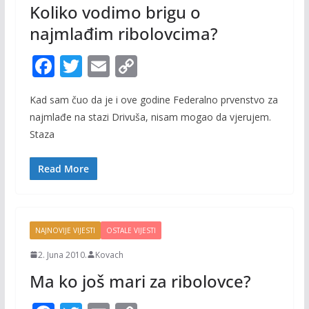
Koliko vodimo brigu o
najmlađim ribolovcima?
F
T
E
C
ac
w
m
o
Kad sam čuo da je i ove godine Federalno prvenstvo za
e
itt
ai
p
najmlađe na stazi Drivuša, nisam mogao da vjerujem.
b
er
l
y
Staza
o
Li
o
n
Read More
k
k
NAJNOVIJE VIJESTI
OSTALE VIJESTI
2. Juna 2010.
Kovach
Ma ko još mari za ribolovce?