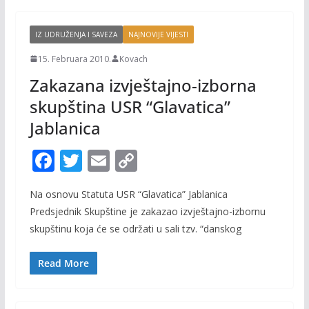
k
k
IZ UDRUŽENJA I SAVEZA
NAJNOVIJE VIJESTI
15. Februara 2010.
Kovach
Zakazana izvještajno-izborna
skupština USR “Glavatica”
Jablanica
F
T
E
C
ac
w
m
o
Na osnovu Statuta USR “Glavatica” Jablanica
e
itt
ai
p
Predsjednik Skupštine je zakazao izvještajno-izbornu
b
er
l
y
skupštinu koja će se održati u sali tzv. “danskog
o
Li
o
n
Read More
k
k