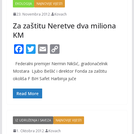
EKOLOGIJA
NAJNOVIJE VIJESTI
23. Novembra 2012.
Kovach
Za zaštitu Neretve dva miliona
KM
F
T
E
C
ac
w
m
o
Federalni premijer Nermin Nikšić, gradonačelnik
e
itt
ai
p
Mostara Ljubo Bešlić i direktor Fonda za zaštitu
b
er
l
y
okoliša F BiH Safet Harbinja juče
o
Li
o
n
Read More
k
k
IZ UDRUŽENJA I SAVEZA
NAJNOVIJE VIJESTI
1. Oktobra 2012.
Kovach