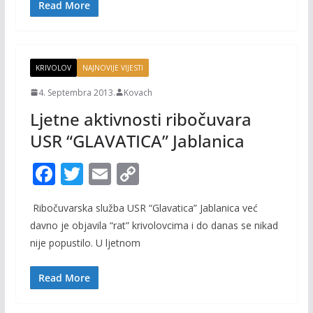
o
n
Read More
k
k
KRIVOLOV
NAJNOVIJE VIJESTI
4. Septembra 2013.
Kovach
Ljetne aktivnosti ribočuvara
USR “GLAVATICA” Jablanica
F
T
E
C
ac
w
m
o
Ribočuvarska služba USR “Glavatica” Jablanica već
e
itt
ai
p
davno je objavila “rat” krivolovcima i do danas se nikad
b
er
l
y
nije popustilo. U ljetnom
o
Li
o
n
Read More
k
k