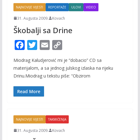
NAJNOVIJE VIJESTI
REPORTAŽE
ULOVI
VIDEO
31. Augusta 2009.
Kovach
Škobalji sa Drine
F
T
E
C
ac
w
m
o
Miodrag Kaludjerović mi je “dobacio” CD sa
e
itt
ai
p
materijalom, a sa jednog julskog izlaska na rijeku
b
er
l
y
Drinu.Miodrag u tekstu piše: “Obzirom
o
Li
o
n
Read More
k
k
NAJNOVIJE VIJESTI
TAKMIČENJA
31. Augusta 2009.
Kovach