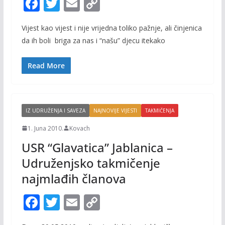
F
T
E
C
ac
w
m
o
Vijest kao vijest i nije vrijedna toliko pažnje, ali činjenica
e
itt
ai
p
da ih boli briga za nas i “našu” djecu itekako
b
er
l
y
o
Li
Read More
o
n
k
k
IZ UDRUŽENJA I SAVEZA
NAJNOVIJE VIJESTI
TAKMIČENJA
1. Juna 2010.
Kovach
USR “Glavatica” Jablanica –
Udruženjsko takmičenje
najmlađih članova
F
T
E
C
ac
w
m
o