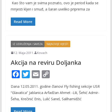
Kao što vam je svima poznato, ovo je period kada se
e
itt
ai
p
mrijesti kljen i smuđ, a šaran uveliko priprema za
b
er
l
y
o
Li
Read More
o
n
k
k
IZ UDRUŽENJA I SAVEZA
NAJNOVIJE VIJESTI
12. Maja 2011.
Kovach
Akcija na reviru Doljanka
F
T
E
C
ac
w
m
o
Dana 12.05.2011. godine članovi Fly fishing sekcije USR
e
itt
ai
p
“Glavatica” Jablanica Arfadžan Ahmet -Lili, Šehić Admir-
b
er
l
y
Šeha, Krečinić Enis, Lulić Sanel, Salihamidžić
o
Li
Read More