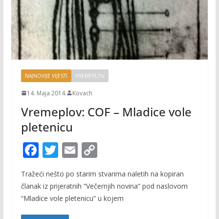
NAJNOVIJE VIJESTI
VREMEPLOV
14. Maja 2014.
Kovach
Vremeplov: COF – Mladice vole
pletenicu
F
T
E
C
ac
w
m
o
Tražeći nešto po starim stvarima naletih na kopiran
e
itt
ai
p
članak iz prijeratnih “Večernjih novina” pod naslovom
b
er
l
y
“Mladice vole pletenicu” u kojem
o
Li