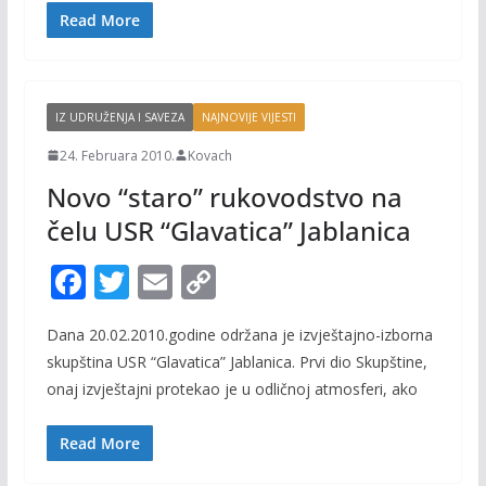
o
n
Read More
k
k
IZ UDRUŽENJA I SAVEZA
NAJNOVIJE VIJESTI
24. Februara 2010.
Kovach
Novo “staro” rukovodstvo na
čelu USR “Glavatica” Jablanica
F
T
E
C
ac
w
m
o
Dana 20.02.2010.godine održana je izvještajno-izborna
e
itt
ai
p
skupština USR “Glavatica” Jablanica. Prvi dio Skupštine,
b
er
l
y
onaj izvještajni protekao je u odličnoj atmosferi, ako
o
Li
o
n
Read More