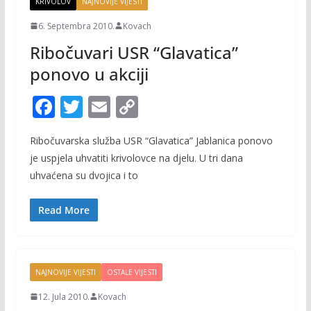
KRIVOLOV
NAJNOVIJE VIJESTI
6. Septembra 2010.
Kovach
Ribočuvari USR “Glavatica”
ponovo u akciji
F
T
E
C
ac
w
m
o
Ribočuvarska služba USR “Glavatica” Jablanica ponovo
e
itt
ai
p
je uspjela uhvatiti krivolovce na djelu. U tri dana
b
er
l
y
uhvaćena su dvojica i to
o
Li
o
n
Read More
k
k
NAJNOVIJE VIJESTI
OSTALE VIJESTI
12. Jula 2010.
Kovach