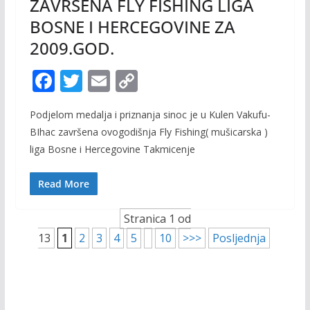
ZAVRŠENA FLY FISHING LIGA
BOSNE I HERCEGOVINE ZA
2009.GOD.
F
T
E
C
ac
w
m
o
Podjelom medalja i priznanja sinoc je u Kulen Vakufu-
e
itt
ai
p
BIhac završena ovogodišnja Fly Fishing( mušicarska )
b
er
l
y
liga Bosne i Hercegovine Takmicenje
o
Li
o
n
Read More
k
k
Stranica 1 od
13
1
2
3
4
5
10
>>>
Posljednja