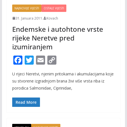
NAJNOVIJE VIJESTI
OSTALE VIJESTI
31. Januara 2011.
Kovach
Endemske i autohtone vrste
rijeke Neretve pred
izumiranjem
F
T
E
C
ac
w
m
o
U rijeci Neretvi, njenim pritokama i akumulacijama koje
e
itt
ai
p
su stvorene izgradnjom brana živi više vrsta riba iz
b
er
l
y
porodica Salmonidae, Ciprinidae,
o
Li
o
n
Read More
k
k