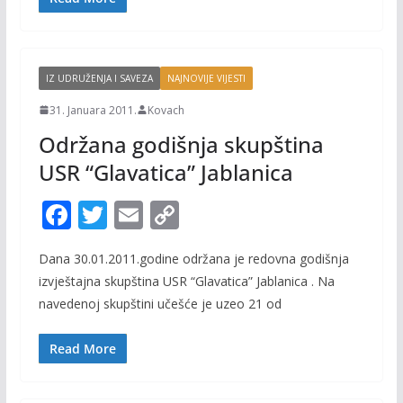
o
n
k
k
IZ UDRUŽENJA I SAVEZA
NAJNOVIJE VIJESTI
31. Januara 2011.
Kovach
Održana godišnja skupština
USR “Glavatica” Jablanica
F
T
E
C
ac
w
m
o
Dana 30.01.2011.godine održana je redovna godišnja
e
itt
ai
p
izvještajna skupština USR “Glavatica” Jablanica . Na
b
er
l
y
navedenoj skupštini učešće je uzeo 21 od
o
Li
o
n
Read More
k
k