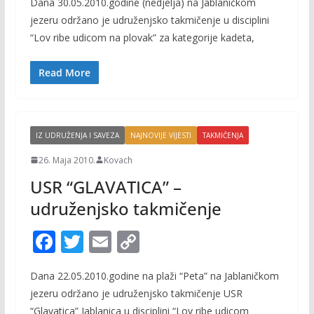
Dana 30.05.2010.godine (nedjelja) na Jablaničkom
e
itt
ai
p
jezeru održano je udruženjsko takmičenje u disciplini
b
er
l
y
“Lov ribe udicom na plovak” za kategorije kadeta,
o
Li
o
n
Read More
k
k
IZ UDRUŽENJA I SAVEZA
NAJNOVIJE VIJESTI
TAKMIČENJA
26. Maja 2010.
Kovach
USR “GLAVATICA” –
udruženjsko takmičenje
F
T
E
C
ac
w
m
o
Dana 22.05.2010.godine na plaži “Peta” na Jablaničkom
e
itt
ai
p
jezeru održano je udruženjsko takmičenje USR
b
er
l
y
“Glavatica” Jablanica u disciplini “Lov ribe udicom