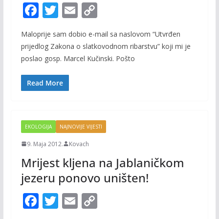
F
T
E
C
ac
w
m
o
Maloprije sam dobio e-mail sa naslovom “Utvrđen
e
itt
ai
p
prijedlog Zakona o slatkovodnom ribarstvu” koji mi je
b
er
l
y
poslao gosp. Marcel Kučinski. Pošto
o
Li
o
n
Read More
k
k
EKOLOGIJA
NAJNOVIJE VIJESTI
9. Maja 2012.
Kovach
Mrijest kljena na Jablaničkom
jezeru ponovo uništen!
F
T
E
C
ac
w
m
o