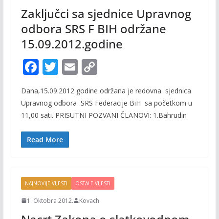
Zaključci sa sjednice Upravnog
odbora SRS F BIH održane
15.09.2012.godine
F
T
E
C
ac
w
m
o
Dana,15.09.2012 godine održana je redovna sjednica
e
itt
ai
p
Upravnog odbora SRS Federacije BiH sa početkom u
b
er
l
y
11,00 sati. PRISUTNI POZVANI ČLANOVI: 1.Bahrudin
o
Li
o
n
Read More
k
k
NAJNOVIJE VIJESTI
OSTALE VIJESTI
1. Oktobra 2012.
Kovach