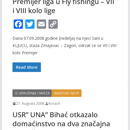
Premijer liga u Fly fishingu – VII
i VIII kolo lige
F
T
E
C
ac
w
m
o
Dana 07.09.2008.godine (nedelja) na rijeci Sani u
e
itt
ai
p
KLJUCU, staza Zmajevac – Zagon, odrzat ce se VII i VIII
b
er
l
y
kolo Premijer
o
Li
o
n
Read More
k
k
IZ UDRUŽENJA I SAVEZA
NAJNOVIJE VIJESTI
27. Augusta 2008.
Kovach
USR” UNA” Bihać otkazalo
domaćinstvo na dva značajna