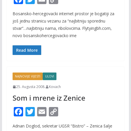
ac
w
m
o
Bosansko-hercegovacki internet prostor je bogatiji za
e
itt
ai
p
još jednu stranicu vezanu za “najbitniju sporednu
b
er
l
y
stvar”…najbitniju nama, ribolovcima. Flytyingbh.com,
o
Li
novo bosanskohercegovacko ime
o
n
Read More
k
k
NAJNOVIJE VIJESTI
ULOVI
25. Augusta 2008.
Kovach
Som i mrene iz Zenice
F
T
E
C
ac
w
m
o
Adnan Doglod, sekretar UGSR “Bistro” – Zenica šalje
e
itt
ai
p