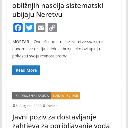
obližnjih naselja sistematski
ubijaju Neretvu
F
T
E
C
ac
w
m
o
MOSTAR – Onecišcenost rijeke Neretve svakim je
e
itt
ai
p
danom sve ocitija. I dok se brojni ekolozi upinju
b
er
l
y
pokazati svoju revnost prema
o
Li
o
n
Read More
k
k
IZ UDRUŽENJA I SAVEZA
NAJNOVIJE VIJESTI
5. Augusta 2008.
Kovach
Javni poziv za dostavljanje
zahtjeva za poribljavanje voda