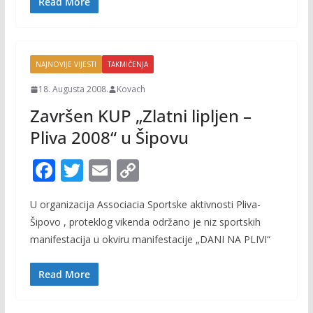
o
n
Read More
k
k
NAJNOVIJE VIJESTI
TAKMIČENJA
18. Augusta 2008.
Kovach
Završen KUP „Zlatni lipljen –
Pliva 2008“ u Šipovu
F
T
E
C
ac
w
m
o
U organizacija Associacia Sportske aktivnosti Pliva-
e
itt
ai
p
Šipovo , proteklog vikenda održano je niz sportskih
b
er
l
y
manifestacija u okviru manifestacije „DANI NA PLIVI“
o
Li
o
n
Read More
k
k