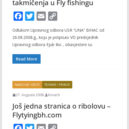
takmičenja u Fly fishingu
F
T
E
C
ac
w
m
o
Odlukom Upravnog odbora USR “UNA” BIHAC od
e
itt
ai
p
26.08.2008.g., koju je potpisao VD predsjednik
b
er
l
y
Upravnog odbora Ejub Ikic , obavjesteni su
o
Li
o
n
Read More
k
k
NAJNOVIJE VIJESTI
TEHNIKE I PRIBOR
27. Augusta 2008.
Kovach
Još jedna stranica o ribolovu –
Flytyingbh.com
F
T
E
C