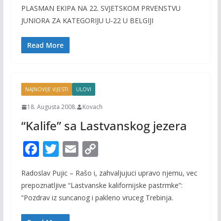
e
itt
ai
p
PLASMAN EKIPA NA 22. SVJETSKOM PRVENSTVU
b
er
l
y
JUNIORA ZA KATEGORIJU U-22 U BELGIJI
o
Li
o
n
Read More
k
k
NAJNOVIJE VIJESTI
ULOVI
18. Augusta 2008.
Kovach
“Kalife” sa Lastvanskog jezera
F
T
E
C
ac
w
m
o
Radoslav Pujic – Rašo i, zahvaljujuci upravo njemu, vec
e
itt
ai
p
prepoznatljive “Lastvanske kalifornijske pastrmke”:
b
er
l
y
“Pozdrav iz suncanog i pakleno vruceg Trebinja.
o
Li