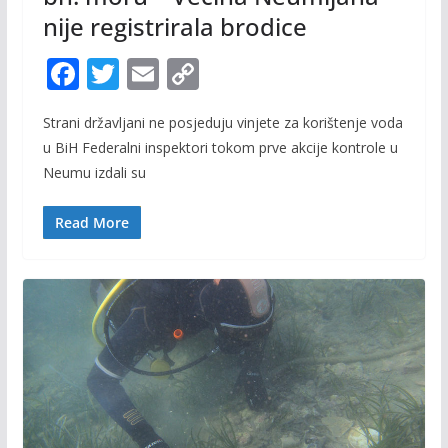
nije registrirala brodice
F
T
E
C
ac
w
m
o
Strani državljani ne posjeduju vinjete za korištenje voda
e
itt
ai
p
u BiH Federalni inspektori tokom prve akcije kontrole u
b
er
l
y
Neumu izdali su
o
Li
o
n
Read More
k
k