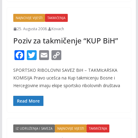
o
n
k
k
NAJNOVIJE VIJESTI
TAKMIČENJA
25. Augusta 2008.
Kovach
Poziv za takmičenje “KUP BiH”
F
T
E
C
ac
w
m
o
SPORTSKO RIBOLOVNI SAVEZ BiH – TAKMIcARSKA
e
itt
ai
p
KOMISIJA Pravo ucešca na Kup takmicenju Bosne i
b
er
l
y
Hercegovine imaju ekipe sportsko ribolovnih društava
o
Li
o
n
Read More
k
k
IZ UDRUŽENJA I SAVEZA
NAJNOVIJE VIJESTI
TAKMIČENJA