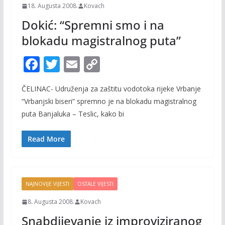
18. Augusta 2008.
Kovach
Dokić: “Spremni smo i na
blokadu magistralnog puta”
F
T
E
C
ac
w
m
o
ČELINAC- Udruženja za zaštitu vodotoka rijeke Vrbanje
e
itt
ai
p
“Vrbanjski biseri” spremno je na blokadu magistralnog
b
er
l
y
puta Banjaluka – Teslic, kako bi
o
Li
o
n
Read More
k
k
NAJNOVIJE VIJESTI
OSTALE VIJESTI
8. Augusta 2008.
Kovach
Snabdijevanje iz improviziranog