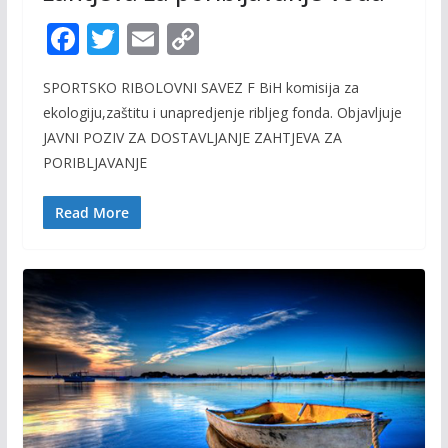
F
T
E
C
ac
w
m
o
SPORTSKO RIBOLOVNI SAVEZ F BiH komisija za
e
itt
ai
p
ekologiju,zaštitu i unapredjenje ribljeg fonda. Objavljuje
b
er
l
y
JAVNI POZIV ZA DOSTAVLJANJE ZAHTJEVA ZA
o
Li
PORIBLJAVANJE
o
n
Read More
k
k