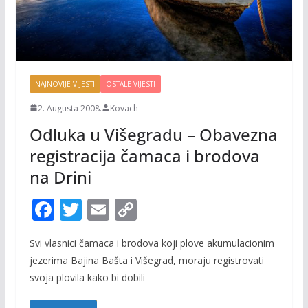
NAJNOVIJE VIJESTI
OSTALE VIJESTI
2. Augusta 2008.
Kovach
Odluka u Višegradu – Obavezna
registracija čamaca i brodova
na Drini
F
T
E
C
ac
w
m
o
Svi vlasnici čamaca i brodova koji plove akumulacionim
e
itt
ai
p
jezerima Bajina Bašta i Višegrad, moraju registrovati
b
er
l
y
svoja plovila kako bi dobili
o
Li