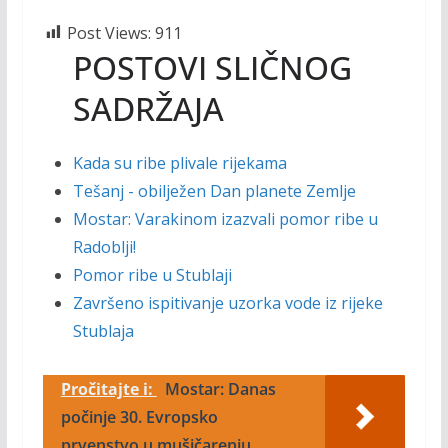
Post Views:
911
POSTOVI SLIČNOG
SADRŽAJA
Kada su ribe plivale rijekama
Tešanj - obilježen Dan planete Zemlje
Mostar: Varakinom izazvali pomor ribe u
Radoblji!
Pomor ribe u Stublaji
Završeno ispitivanje uzorka vode iz rijeke
Stublaja
Pročitajte i:
Mostar: Danas
počinje 30. Evropsko
prvenstvo u mušičarenju