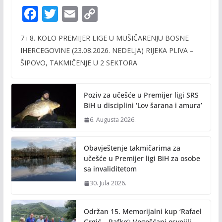
F
T
E
C
ac
w
m
o
7 i 8. KOLO PREMIJER LIGE U MUŠIČARENJU BOSNE
e
itt
ai
p
IHERCEGOVINE (23.08.2026. NEDELJA) RIJEKA PLIVA –
b
er
l
y
ŠIPOVO, TAKMIČENJE U 2 SEKTORA
o
Li
o
n
Poziv za učešće u Premijer ligi SRS
k
k
BiH u disciplini ‘Lov šarana i amura’
6. Augusta 2026.
Obavještenje takmičarima za
učešće u Premijer ligi BiH za osobe
sa invaliditetom
30. Jula 2026.
Održan 15. Memorijalni kup ‘Rafael
Grgić – Rafko’: Vogošćani osvojili