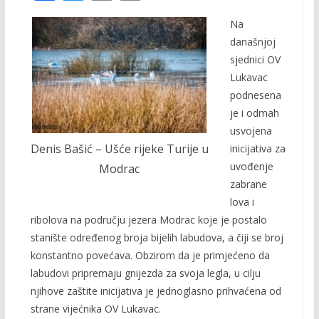
ac
w
m
o
Na
e
itt
ai
p
današnjoj
b
er
l
y
sjednici OV
o
Li
Lukavac
o
n
podnesena
je i odmah
k
k
usvojena
Denis Bašić – Ušće rijeke Turije u
inicijativa za
uvođenje
Modrac
zabrane
lova i
ribolova na području jezera Modrac koje je postalo
stanište određenog broja bijelih labudova, a čiji se broj
konstantno povećava. Obzirom da je primjećeno da
labudovi pripremaju gnijezda za svoja legla, u cilju
njihove zaštite inicijativa je jednoglasno prihvaćena od
strane vijećnika OV Lukavac.