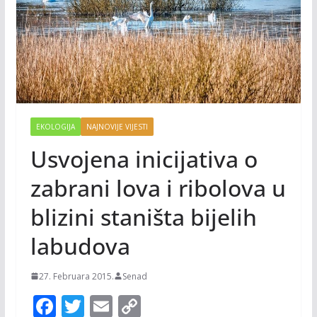
EKOLOGIJA
NAJNOVIJE VIJESTI
Usvojena inicijativa o
zabrani lova i ribolova u
blizini staništa bijelih
labudova
27. Februara 2015.
Senad
F
T
E
C