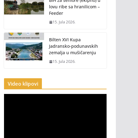
BiH za seniore (ekipno) u
lovu ribe sa hranilicom –
Feeder
15. Jula 2026.
Bilten XVI Kupa
Jadransko-podunavskih
zemalja u mušičarenju
15. Jula 2026.
Video klipovi