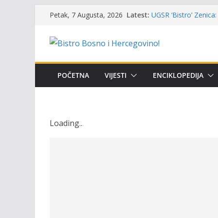
Skip
Masovni pomor ribe u
Latest:
Petak, 7 Augusta, 2026
to
prikazuje stanje na t
UGSR ‘Bistro’ Zenica: 
content
(Banlozi)
Poziv za učešće u Prem
i amura’
Obavještenje takmiča
POČETNA
VIJESTI
ENCIKLOPEDIJA
osobe sa invaliditet
Održan 15. Memorijal
osvojili prelazni peha
Loading
.
.
.