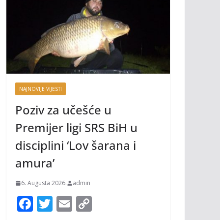
NAJNOVIJE VIJESTI
Poziv za učešće u
Premijer ligi SRS BiH u
disciplini ‘Lov šarana i
amura’
6. Augusta 2026.
admin
F
T
E
C
ac
w
m
o