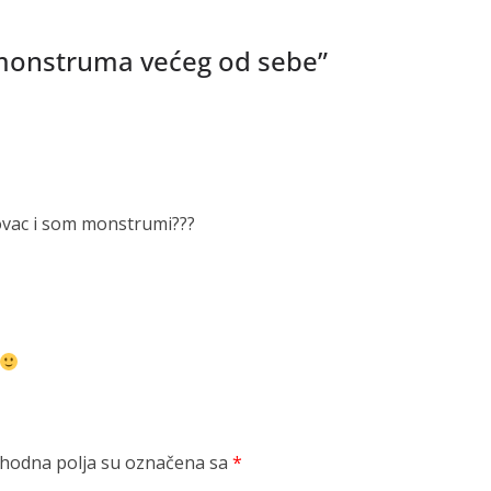
monstruma većeg od sebe
”
olovac i som monstrumi???
odna polja su označena sa
*