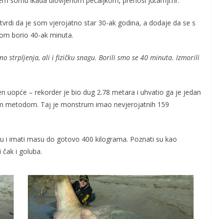
em somu ikada ulovljenom pecaljkom, prenosi Jutarnji.hr.
 tvrdi da je som vjerojatno star 30-ak godina, a dodaje da se s
jom borio 40-ak minuta.
o strpljenja, ali i fizičku snagu. Borili smo se 40 minuta. Izmorili
en uopće – rekorder je bio dug 2.78 metara i uhvatio ga je jedan
rugom metodom. Taj je monstrum imao nevjerojatnih 159
nu i imati masu do gotovo 400 kilograma. Poznati su kao
i čak i goluba.