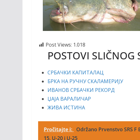
Post Views:
1.018
POSTOVI SLIČNOG 
СРБАЧКИ КАПИТАЛАЦ
БРКА НА РУЧНУ СКАЛАМЕРИЈУ
ИВАНОВ СРБАЧКИ РЕКОРД
ЏАЈА ВАРАЛИЧАР
ЖИВА ИСТИНА
Pročitajte i:
Održano Prvenstvo SRS F B
15, U-20 i U-25