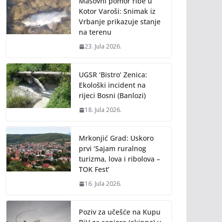
Masovni pomor ribe u
Kotor Varoši: Snimak iz
Vrbanje prikazuje stanje
na terenu
23. Jula 2026.
UGSR ‘Bistro’ Zenica:
Ekološki incident na
rijeci Bosni (Banlozi)
18. Jula 2026.
Mrkonjić Grad: Uskoro
prvi ‘Sajam ruralnog
turizma, lova i ribolova –
TOK Fest’
16. Jula 2026.
Poziv za učešće na Kupu