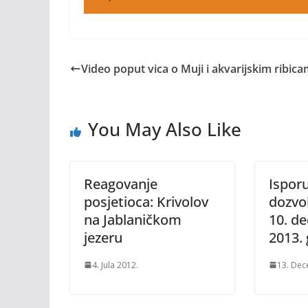
Video poput vica o Muji i akvarijskim ribic
You May Also Like
Reagovanje
Ispor
posjetioca: Krivolov
dozvol
na Jablaničkom
10. d
jezeru
2013.
4. Jula 2012.
13. Dec