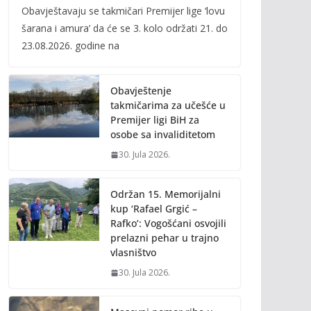
Obavještavaju se takmičari Premijer lige ‘lovu
e
itt
ai
p
šarana i amura’ da će se 3. kolo održati 21. do
b
er
l
y
23.08.2026. godine na
o
Li
o
n
Obavještenje
k
k
takmičarima za učešće u
Premijer ligi BiH za
osobe sa invaliditetom
30. Jula 2026.
Održan 15. Memorijalni
kup ‘Rafael Grgić –
Rafko’: Vogošćani osvojili
prelazni pehar u trajno
vlasništvo
30. Jula 2026.