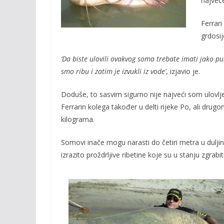
najveć
k
k
Ferrari
grdosi
‘Da biste ulovili ovakvog soma trebate imati jako pun
smo ribu i zatim je izvukli iz vode’
, izjavio je.
Doduše, to sasvim sigurno nije najveći som ulovlj
Ferrarin kolega također u delti rijeke Po, ali d
kilograma.
Somovi inače mogu narasti do četiri metra u dulji
izrazito proždrljive ribetine koje su u stanju zgrabit