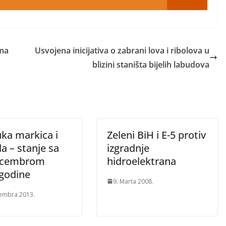
ama
Usvojena inicijativa o zabrani lova i ribolova u
blizini staništa bijelih labudova
uka markica i
Zeleni BiH i E-5 protiv
a – stanje sa
izgradnje
ecembrom
hidroelektrana
 godine
9. Marta 2008.
embra 2013.