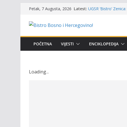
Skip
Latest:
Masovni pomor ribe u
Petak, 7 Augusta, 2026
to
prikazuje stanje na t
UGSR ‘Bistro’ Zenica: 
content
(Banlozi)
Poziv za učešće u Prem
i amura’
Obavještenje takmiča
POČETNA
VIJESTI
ENCIKLOPEDIJA
osobe sa invaliditet
Održan 15. Memorijal
osvojili prelazni peha
Loading
.
.
.