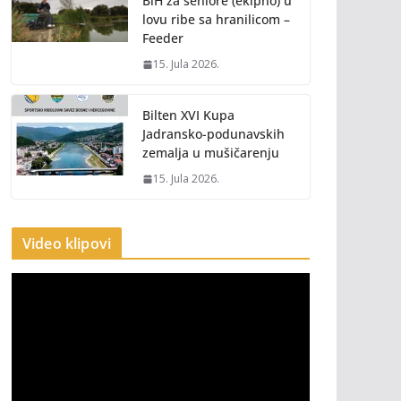
BiH za seniore (ekipno) u
lovu ribe sa hranilicom –
Feeder
15. Jula 2026.
Bilten XVI Kupa
Jadransko-podunavskih
zemalja u mušičarenju
15. Jula 2026.
Video klipovi