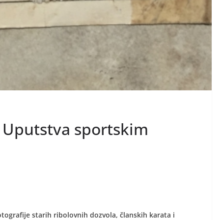
i Uputstva sportskim
otografije starih ribolovnih dozvola, članskih karata i