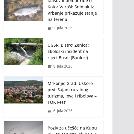
Masovni pomor ribe u
Kotor Varoši: Snimak iz
Vrbanje prikazuje stanje
na terenu
23. Jula 2026.
UGSR ‘Bistro’ Zenica:
Ekološki incident na
rijeci Bosni (Banlozi)
18. Jula 2026.
Mrkonjić Grad: Uskoro
prvi ‘Sajam ruralnog
turizma, lova i ribolova –
TOK Fest’
16. Jula 2026.
Poziv za učešće na Kupu