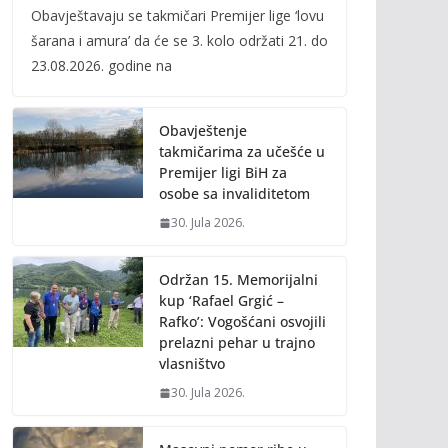
Obavještavaju se takmičari Premijer lige ‘lovu
e
itt
ai
p
šarana i amura’ da će se 3. kolo održati 21. do
b
er
l
y
23.08.2026. godine na
o
Li
o
n
Obavještenje
k
k
takmičarima za učešće u
Premijer ligi BiH za
osobe sa invaliditetom
30. Jula 2026.
Održan 15. Memorijalni
kup ‘Rafael Grgić –
Rafko’: Vogošćani osvojili
prelazni pehar u trajno
vlasništvo
30. Jula 2026.