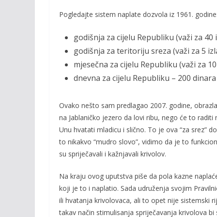
Pogledajte sistem naplate dozvola iz 1961. godine
godišnja za cijelu Republiku (važi za 40
godišnja za teritoriju sreza (važi za 5 i
mjesečna za cijelu Republiku (važi za 1
dnevna za cijelu Republiku – 200 dinara
Ovako nešto sam predlagao 2007. godine, obrazlažu
na Jablaničko jezero da lovi ribu, nego će to radit
Unu hvatati mladicu i slično. To je ova “za srez” do
to nikakvo “mudro slovo”, vidimo da je to funkcioni
su spriječavali i kažnjavali krivolov.
Na kraju ovog uputstva piše da pola kazne naplać
koji je to i naplatio. Sada udruženja svojim Pravi
ili hvatanja krivolovaca, ali to opet nije sistemski r
takav način stimulisanja spriječavanja krivolova bi 