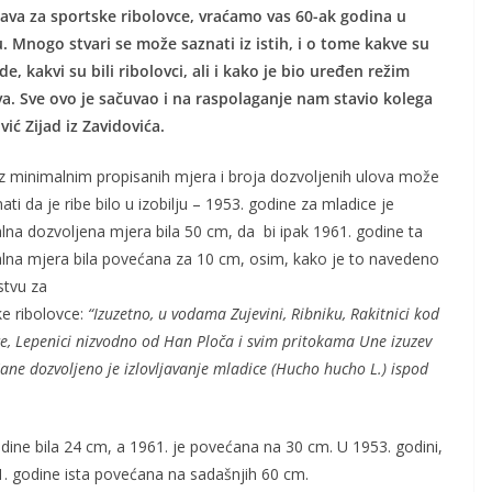
ava za sportske ribolovce, vraćamo vas 60-ak godina u
ju. Mnogo stvari se može saznati iz istih, i o tome kakve su
de, kakvi su bili ribolovci, ali i kako je bio uređen režim
va. Sve ovo je sačuvao i na raspolaganje nam stavio kolega
ić Zijad iz Zavidovića.
iz minimalnim propisanih mjera i broja dozvoljenih ulova može
ati da je ribe bilo u izobilju – 1953. godine za mladice je
lna dozvoljena mjera bila 50 cm, da bi ipak 1961. godine ta
lna mjera bila povećana za 10 cm, osim, kako je to navedeno
stvu za
ke ribolovce:
“Izuzetno, u vodama Zujevini, Ribniku, Rakitnici kod
e, Lepenici nizvodno od Han Ploča i svim pritokama Une izuzev
Sane dozvoljeno je izlovljavanje mladice (Hucho hucho L.) ispod
ne bila 24 cm, a 1961. je povećana na 30 cm. U 1953. godini,
1. godine ista povećana na sadašnjih 60 cm.