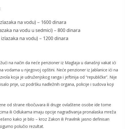
:
 izlazaka na vodu) – 1600 dinara
zlazaka na vodu u sedmici) – 800 dinara
0 izlazaka na vodu) – 1200 dinara
ći na način da neće penzioner iz Maglaja u današnji vakat ići
i na vodama u njegovoj opštini. Neće penzioner iz Jablanice ići na
zvola koja je udruženjskog ranga i jeftinija od “republičke”. Nije
salo prije, uz podršku nadležnih organa, policije i sudova koji
ene od strane ribočuvara ili druge ovlaštene osobe ide tome
lnicima ili Odlukama imaju opcije nagrađivanja pronalaska mreža
iješeno kako je bilo – kroz Zakon ili Pravilnik jasno definisan
sigurno polučio rezultat.