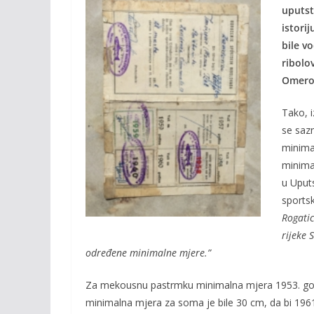
e
itt
ai
p
uputst
b
er
l
y
istori
o
Li
bile vo
o
n
ribolo
Omerov
k
k
Tako, 
se sazn
minima
minima
u Uput
sports
Rogatic
rijeke 
određene minimalne mjere.”
Za mekousnu pastrmku minimalna mjera 1953. godi
minimalna mjera za soma je bile 30 cm, da bi 196