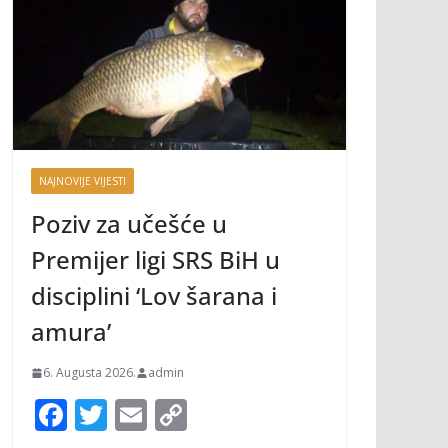
NAJNOVIJE VIJESTI
Poziv za učešće u
Premijer ligi SRS BiH u
disciplini ‘Lov šarana i
amura’
6. Augusta 2026.
admin
F
T
E
C
ac
w
m
o