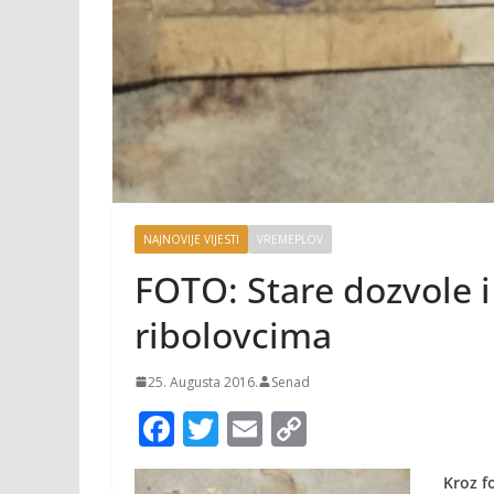
NAJNOVIJE VIJESTI
VREMEPLOV
FOTO: Stare dozvole 
ribolovcima
25. Augusta 2016.
Senad
F
T
E
C
ac
w
m
o
Kroz f