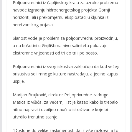
Poljoprivrednici iz čapljinskog kraja za uzroke problema
navode izgradnju hidroenergetskog projekta Gornji
horizonti, ali i prekomjernu eksploataciju šljunka iz
neretvanskog pojasa.
Slanost vode je problem za poljoprivrednu proizvodnju,
a na bušotini u Gnjilištima nivo saliniteta pokazuje
ekstremne vrijednosti od tri do tri i po posto.
Poljoprivrednici iz svog iskustva zaključuju da kod većeg
prisustva soli mnoge kulture nastradaju, a jedino kupus
uspije.
Marijan Brajković, direktor Poljoprivredne zadruge
Matica iz Višića, za Večernji list je kazao kako bi trebalo
hitno napraviti ozbiljno naučno istraživanje koje bi
utvrdilo trenutno stanje.
“Došlo je do velike zaslanjenosti tla iz više razloga, a to