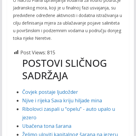
U Nacrtu Plana upravljanja vodama za vodno područje
Jadranskog mora, koji je u finalnoj fazi usvajanja, su
predviđene određene aktivnosti i dodatna istraživanja u
cilju definisanja mjera za ublažavanje pojave saliniteta
u površinskim i podzemnim vodama u području donjeg
toka rijeke Neretve.
Post Views:
815
POSTOVI SLIČNOG
SADRŽAJA
Čovjek postaje ljudožder
Njive i rijeka Sava kriju hiljade mina
Ribolovci zaspali u “opelu” - auto upalo u
jezero
Ubačena tona šarana
Želimo uloviti kapitalnog šarana na jezeru