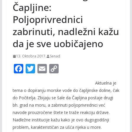
Čapljine:
Poljoprivrednici
zabrinuti, nadležni kažu
da je sve uobičajeno
13. Oktobra 2017.
Senad
F
T
E
C
ac
w
m
o
Aktuelna je
e
itt
ai
p
tema o dopiranju morske vode do čapljinske doline, čak
b
er
l
y
do Počitelja. Zbijaju se šale da Čapljina postaje drugi
o
Li
bh. grad na moru, a zabrinuti poljoprivrednici već
o
n
navode prouzročene štete te traže reakciju države.
Nadležne institucije kažu kako je ovo dugogodišnji
k
k
problem, karakterističan za ušća rijeka u more.