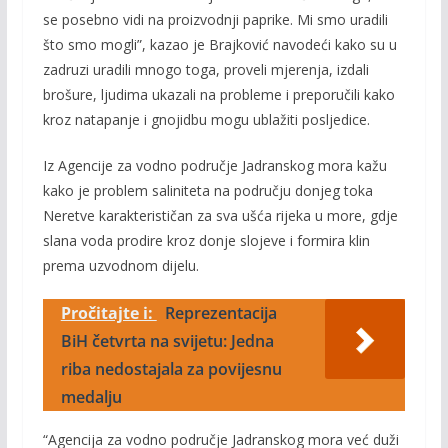
se posebno vidi na proizvodnji paprike. Mi smo uradili
što smo mogli”, kazao je Brajković navodeći kako su u
zadruzi uradili mnogo toga, proveli mjerenja, izdali
brošure, ljudima ukazali na probleme i preporučili kako
kroz natapanje i gnojidbu mogu ublažiti posljedice.
Iz Agencije za vodno područje Jadranskog mora kažu
kako je problem saliniteta na području donjeg toka
Neretve karakterističan za sva ušća rijeka u more, gdje
slana voda prodire kroz donje slojeve i formira klin
prema uzvodnom dijelu.
Pročitajte i:
Reprezentacija
BiH četvrta na svijetu: Jedna
riba nedostajala za povijesnu
medalju
“Agencija za vodno područje Jadranskog mora već duži