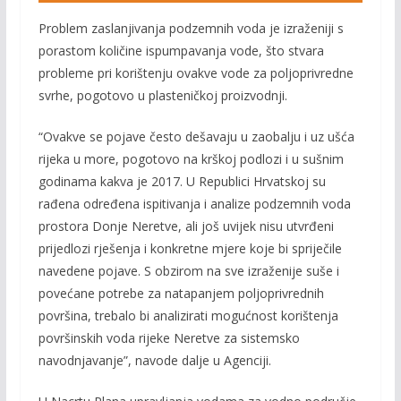
Problem zaslanjivanja podzemnih voda je izraženiji s
porastom količine ispumpavanja vode, što stvara
probleme pri korištenju ovakve vode za poljoprivredne
svrhe, pogotovo u plasteničkoj proizvodnji.
“Ovakve se pojave često dešavaju u zaobalju i uz ušća
rijeka u more, pogotovo na krškoj podlozi i u sušnim
godinama kakva je 2017. U Republici Hrvatskoj su
rađena određena ispitivanja i analize podzemnih voda
prostora Donje Neretve, ali još uvijek nisu utvrđeni
prijedlozi rješenja i konkretne mjere koje bi spriječile
navedene pojave. S obzirom na sve izraženije suše i
povećane potrebe za natapanjem poljoprivrednih
površina, trebalo bi analizirati mogućnost korištenja
površinskih voda rijeke Neretve za sistemsko
navodnjavanje”, navode dalje u Agenciji.