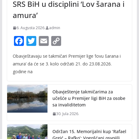
SRS BiH u disciplini ‘Lov šarana i
amura’
6. Augusta 2026.
admin
F
T
E
C
ac
w
m
o
Obavještavaju se takmičari Premijer lige ‘lovu šarana i
e
itt
ai
p
amura’ da će se 3. kolo održati 21. do 23.08.2026.
b
er
l
y
godine na
o
Li
o
n
Obavještenje takmičarima za
k
k
učešće u Premijer ligi BiH za osobe
sa invaliditetom
30. Jula 2026.
Održan 15. Memorijalni kup ‘Rafael
Grgić – Rafko’: Vogošćani osvojili