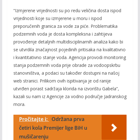
“Izmjerene vrijednosti su po redu veličina dosta ispod
vrijednosti koje su izmjerene u moru i ispod
preporučenih granica za vode za piće. Problematika
podzemnih voda je dosta kompleksna i zahtijeva
provođenje detaljnih multidisciplinarnih analiza kako bi
se utvrdila značajnost pojedinih pritisaka na kvalitativno
i kvantitativno stanje voda. Agencija provodi monitoring
stanja podzemnih voda prije obrade za vodoopskrbu
stanovništva, a podaci su također dostupni na našoj
web stranici. Prilikom ovih ispitivanja je od ranije
utvrđen porast sadržaja klorida na izvorištu Gabela”,
kazali su nam iz Agencije za vodno područje Jadranskog
mora.
Pročitajte i:
Održana prva
četiri kola Premijer lige BiH u
mušičarenju