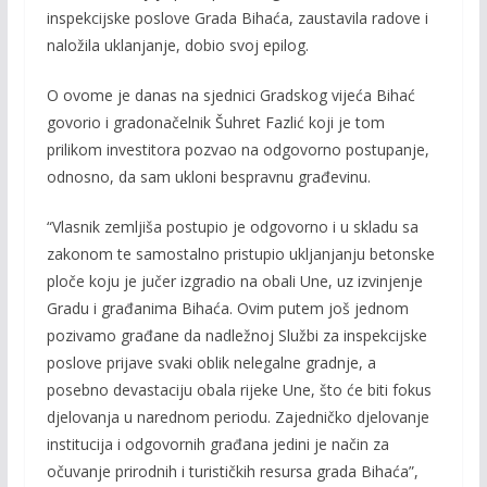
inspekcijske poslove Grada Bihaća, zaustavila radove i
naložila uklanjanje, dobio svoj epilog.
O ovome je danas na sjednici Gradskog vijeća Bihać
govorio i gradonačelnik Šuhret Fazlić koji je tom
prilikom investitora pozvao na odgovorno postupanje,
odnosno, da sam ukloni bespravnu građevinu.
“Vlasnik zemljiša postupio je odgovorno i u skladu sa
zakonom te samostalno pristupio ukljanjanju betonske
ploče koju je jučer izgradio na obali Une, uz izvinjenje
Gradu i građanima Bihaća. Ovim putem još jednom
pozivamo građane da nadležnoj Službi za inspekcijske
poslove prijave svaki oblik nelegalne gradnje, a
posebno devastaciju obala rijeke Une, što će biti fokus
djelovanja u narednom periodu. Zajedničko djelovanje
institucija i odgovornih građana jedini je način za
očuvanje prirodnih i turističkih resursa grada Bihaća”,