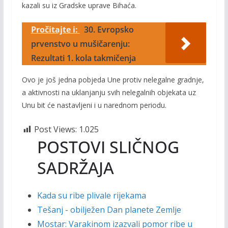
kazali su iz Gradske uprave Bihaća.
Pročitajte i:
30. Evropsko
prvenstvo u mušičarenju:
Rezultati 1. kola takmičenja
Ovo je još jedna pobjeda Une protiv nelegalne gradnje,
a aktivnosti na uklanjanju svih nelegalnih objekata uz
Unu bit će nastavljeni i u narednom periodu.
Post Views:
1.025
POSTOVI SLIČNOG
SADRŽAJA
Kada su ribe plivale rijekama
Tešanj - obilježen Dan planete Zemlje
Mostar: Varakinom izazvali pomor ribe u