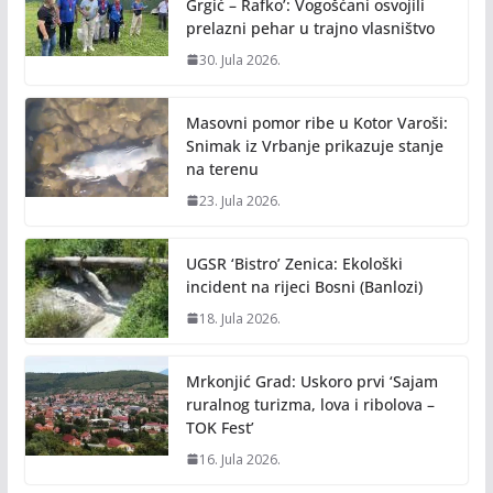
k
k
Grgić – Rafko’: Vogošćani osvojili
prelazni pehar u trajno vlasništvo
30. Jula 2026.
Masovni pomor ribe u Kotor Varoši:
Snimak iz Vrbanje prikazuje stanje
na terenu
23. Jula 2026.
UGSR ‘Bistro’ Zenica: Ekološki
incident na rijeci Bosni (Banlozi)
18. Jula 2026.
Mrkonjić Grad: Uskoro prvi ‘Sajam
ruralnog turizma, lova i ribolova –
TOK Fest’
16. Jula 2026.