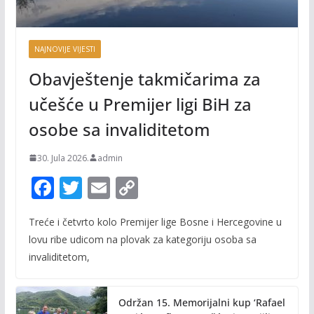
NAJNOVIJE VIJESTI
Obavještenje takmičarima za
učešće u Premijer ligi BiH za
osobe sa invaliditetom
30. Jula 2026.
admin
F
T
E
C
ac
w
m
o
Treće i četvrto kolo Premijer lige Bosne i Hercegovine u
e
itt
ai
p
lovu ribe udicom na plovak za kategoriju osoba sa
b
er
l
y
invaliditetom,
o
Li
o
n
Održan 15. Memorijalni kup ‘Rafael