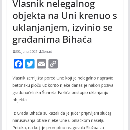
Vlasnik nelegalnog
objekta na Uni krenuo s
uklanjanjem, izvinio se
građanima Bihaća
30. Juna 2021.
Senad
F
T
E
C
ac
w
m
o
Vlasnik zemljišta pored Une koji je nelegalno napravio
e
itt
ai
p
betonsku ploču uz korito rijeke danas je nakon poziva
b
er
l
y
gradonačelnika Šuhreta Fazlića pristupio uklanjanju
o
Li
objekta.
o
n
Iz Grada Bihaća su kazali da je jučer prijavljeni slučaj
k
k
narušavanja obale rijeke Une u bihaćkom naselju
Pritoka, na koji je promptno reagovala Služba za