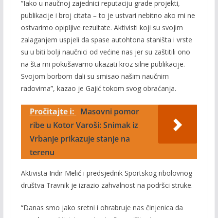
“Iako u naučnoj zajednici reputaciju grade projekti,
publikacije i broj citata – to je ustvari nebitno ako mi ne
ostvarimo opipljive rezultate. Aktivisti koji su svojim
zalaganjem uspjeli da spase autohtona staništa i vrste
su u biti bolji naučnici od većine nas jer su zaštitili ono
na šta mi pokušavamo ukazati kroz silne publikacije.
Svojom borbom dali su smisao našim naučnim
radovima”, kazao je Gajić tokom svog obraćanja.
Pročitajte i:
Masovni pomor
ribe u Kotor Varoši: Snimak iz
Vrbanje prikazuje stanje na
terenu
Aktivista Indir Melić i predsjednik Sportskog ribolovnog
društva Travnik je izrazio zahvalnost na podršci struke.
“Danas smo jako sretni i ohrabruje nas činjenica da