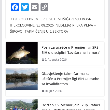
F
T
E
C
ac
w
m
o
7 i 8. KOLO PREMIJER LIGE U MUŠIČARENJU BOSNE
e
itt
ai
p
IHERCEGOVINE (23.08.2026. NEDELJA) RIJEKA PLIVA –
b
er
l
y
ŠIPOVO, TAKMIČENJE U 2 SEKTORA
o
Li
o
n
Poziv za učešće u Premijer ligi SRS
k
k
BiH u disciplini ‘Lov šarana i amura’
6. Augusta 2026.
Obavještenje takmičarima za
učešće u Premijer ligi BiH za osobe
sa invaliditetom
30. Jula 2026.
Održan 15. Memorijalni kup ‘Rafael