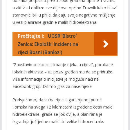
do sada potpisalo preko 2000 građana općine Travnik,
a aktivisti obilaze sve dijelove općine Travnik kako bi svi
stanovnici bili u prilici da daju svoje negativno mišljenje
u vezi planirane gradnje malih hidroelektrana.
Pročitajte i:
UGSR ‘Bistro’
Zenica: Ekološki incident na
rijeci Bosni (Banlozi)
“Zaustavimo ekocid i trpanje rijeka u cijevi”, poruka je
lokalnih aktivista – uz poziv građanima da se pridruže.
Više informacija o inicijativi je moguće naći na
Facebook grupi Dižimo glas za naše rijeke.
Podsjećamo, da su na rijeci Ugar i njenoj pritoci
Ilomska na svega 12 kilometara izgrađene četiri male
hidroelektrane, grade se još dvije, a planirana je
izgradnja još jedne male i tri velike hidrocentrale.