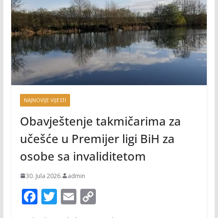
NAJNOVIJE VIJESTI
Obavještenje takmičarima za
učešće u Premijer ligi BiH za
osobe sa invaliditetom
30. Jula 2026.
admin
F
T
E
C
ac
w
m
o