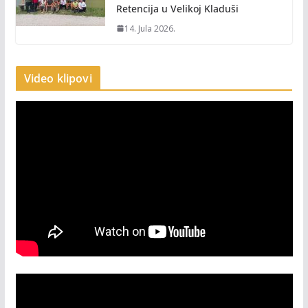
Retencija u Velikoj Kladuši
14. Jula 2026.
Video klipovi