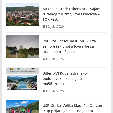
Mrkonjić Grad: Uskoro prvi ‘Sajam
ruralnog turizma, lova i ribolova –
TOK Fest’
16. Jula 2026.
Poziv za učešće na Kupu BiH za
seniore (ekipno) u lovu ribe sa
hranilicom – Feeder
15. Jula 2026.
Bilten XVI Kupa Jadransko-
podunavskih zemalja u
mušičarenju
15. Jula 2026.
USR ‘Štuka’ Velika Kladuša: Održan
‘Kup prijatelja 2026’ na jezeru