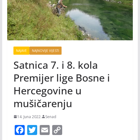
NAJAVE
NAJNOVIJE VIJESTI
Satnica 7. i 8. kola
Premijer lige Bosne i
Hercegovine u
mušičarenju
14. Juna 2022.
Senad
F
T
E
C
ac
w
m
o