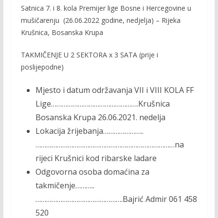
Satnica 7. i 8. kola Premijer lige Bosne i Hercegovine u
e
itt
ai
p
mušičarenju (26.06.2022 godine, nedjelja) – Rijeka
b
er
l
y
Krušnica, Bosanska Krupa
o
Li
TAKMIČENJE U 2 SEKTORA x 3 SATA (prije i
o
n
poslijepodne)
k
k
Mjesto i datum održavanja VII i VIII KOLA FF
Lige………………………………………….Krušnica
Bosanska Krupa 26.06.2021. nedelja
Lokacija žrijebanja…………………..
……………………………………………………………………na
rijeci Krušnici kod ribarske ladare
Odgovorna osoba domaćina za
takmičenje………..
………………………………………….Bajrić Admir 061 458
520