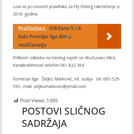
Lovi se po novom pravilniku za Fly fishing takmičenje iz
2018. godine.
Pročitajte i:
Održano 5. i 6.
kolo Premijer lige BiH u
mušičarenju
Prilikom odlaska na trening najviti se ribočuvaru Mirsi
Karaibrahimović telefon 061 822 364
Komesar lige: Željko Marković, int. sudija tel: 065-529-
595 ; mail: zeljkomarkovic@ymail.com
Post Views:
1.005
POSTOVI SLIČNOG
SADRŽAJA