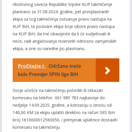
ribolovnog saveza Republike Srpske KUP takmičenje
planirano za 31.08.2024. godine, pet prvoplasiranih
ekipa sa tog takmičenja ostvaruje pravo nastupa na
KUP BiH, te pozivam ekipe koje izbore pravo nastupa
na KUP BiH, da me obavijeste da li će sudjelovati ili
neće, radi angažovanja rezervnih odnosno zamjenskih
ekipa, a one su naredne po plasmanu.
Pročitajte i:
Održano treće
kolo Premijer SPIN lige BiH
Svoje učešće na takmičenju potvrditi ili otkazati
komesaru na telefon 061 989 783 najkasnije do
nedjelje 14.09.2025. godine, a kotizaciju u iznosu od
140,00 KM za ekipu uplatiti direktno na račun SRS BiH
broj 1610000012560056, i primjerak uplatnice dostaviti
komesaru na takmičenju