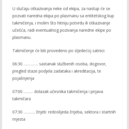
U slučaju otkazivanja neke od ekipa, za nastup će se
pozvati naredna ekipa po plasmanu sa entitetskog kup
takmičenja, i molim što hitniju potvrdu ili otkazivanje
učešća, radi eventualnog pozivanja naredne ekipe po
plasmanu.
Takmičenje će biti provedeno po sljedećoj satnici:
06:30 ………….. sastanak službenih osoba, dogovor,
pregled staze podjela zadataka i akreditacija, te
pojašnjenja
07:00 ……… dolazak učesnika takmičenja i prijava
takmičara
07:30 ……….. žrijeb: redoslijeda žrijeba, sektora i startnih
mjesta