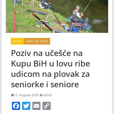
NAJAVE
NAJNOVIJE VIJESTI
Poziv na učešće na
Kupu BiH u lovu ribe
udicom na plovak za
seniorke i seniore
15. Augusta 2025.
admin
F
T
E
C
ac
w
m
o