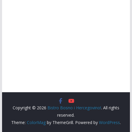
Copyright © 2026
Bistro Bosno i Hercegovino!
. All rights
reserved.
Theme:
ColorMag
by ThemeGrill. Powered by
WordPress
.