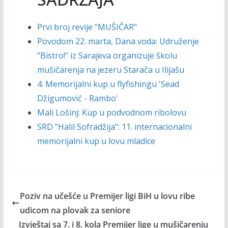
Prvi broj revije "MUŠIČAR"
Povodom 22. marta, Dana voda: Udruženje
"Bistro!" iz Sarajeva organizuje školu
mušičarenja na jezeru Starača u Ilijašu
4. Memorijalni kup u flyfishingu 'Sead
Džigumović - Rambo'
Mali Lošinj: Kup u podvodnom ribolovu
SRD "Halil Sofradžija": 11. internacionalni
memorijalni kup u lovu mladice
Poziv na učešće u Premijer ligi BiH u lovu ribe
udicom na plovak za seniore
Izvještaj sa 7. i 8. kola Premijer lige u mušičarenju