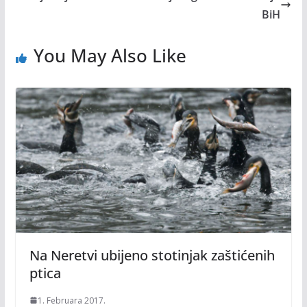
BiH
You May Also Like
Na Neretvi ubijeno stotinjak zaštićenih
ptica
1. Februara 2017.