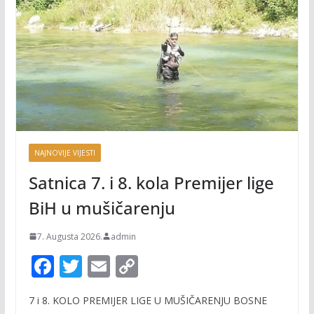
NAJNOVIJE VIJESTI
Satnica 7. i 8. kola Premijer lige
BiH u mušičarenju
7. Augusta 2026.
admin
F
T
E
C
ac
w
m
o
7 i 8. KOLO PREMIJER LIGE U MUŠIČARENJU BOSNE
e
itt
ai
p