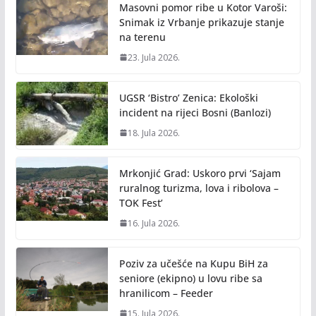
Masovni pomor ribe u Kotor Varoši:
Snimak iz Vrbanje prikazuje stanje
na terenu
23. Jula 2026.
UGSR ‘Bistro’ Zenica: Ekološki
incident na rijeci Bosni (Banlozi)
18. Jula 2026.
Mrkonjić Grad: Uskoro prvi ‘Sajam
ruralnog turizma, lova i ribolova –
TOK Fest’
16. Jula 2026.
Poziv za učešće na Kupu BiH za
seniore (ekipno) u lovu ribe sa
hranilicom – Feeder
15. Jula 2026.