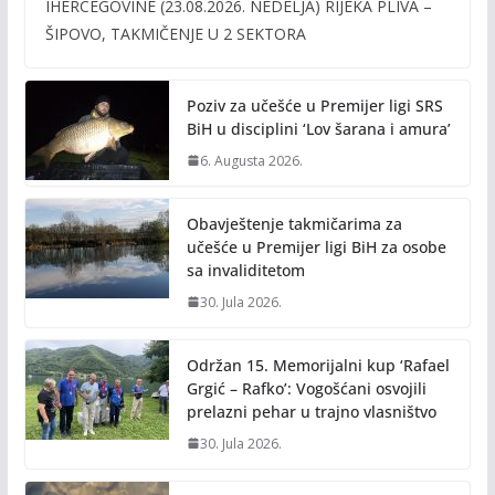
IHERCEGOVINE (23.08.2026. NEDELJA) RIJEKA PLIVA –
b
er
l
y
ŠIPOVO, TAKMIČENJE U 2 SEKTORA
o
Li
o
n
Poziv za učešće u Premijer ligi SRS
k
k
BiH u disciplini ‘Lov šarana i amura’
6. Augusta 2026.
Obavještenje takmičarima za
učešće u Premijer ligi BiH za osobe
sa invaliditetom
30. Jula 2026.
Održan 15. Memorijalni kup ‘Rafael
Grgić – Rafko’: Vogošćani osvojili
prelazni pehar u trajno vlasništvo
30. Jula 2026.