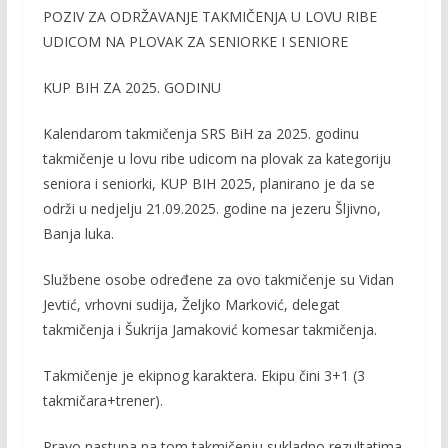
POZIV ZA ODRŽAVANJE TAKMIČENJA U LOVU RIBE
e
itt
ai
p
UDICOM NA PLOVAK ZA SENIORKE I SENIORE
b
er
l
y
o
Li
KUP BIH ZA 202
5
.
GODINU
o
n
Kalendarom takmičenja SRS BiH za 2025. godinu
k
k
takmičenje u lovu ribe udicom na plovak za kategoriju
seniora i seniorki, KUP BIH 2025, planirano je da se
održi u nedjelju 21.09.2025. godine na jezeru Šljivno,
Banja luka.
Službene osobe određene za ovo takmičenje su Vidan
Jevtić, vrhovni sudija, Željko Marković, delegat
takmičenja i Šukrija Jamaković komesar takmičenja.
Takmičenje je ekipnog karaktera. Ekipu čini 3+1 (3
takmičara+trener).
Pravo nastupa na tom takmičenju sukladno rezultatima