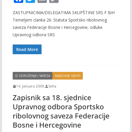
ac
w
m
o
ZASTUPNICIMA/DELEGATIMA SKUPŠTINE SRS F BiH
e
itt
ai
p
Temeljem clanka 26. Statuta Sportsko ribolovnog
b
er
l
y
saveza Federacije Bosne i Hercegovine, odluke
o
Li
Upravnog odbora SRS
o
n
Read More
k
k
IZ UDRUŽENJA I SAVEZA
NAJNOVIJE VIJESTI
14. Januara 2009.
Seha
Zapisnik sa 18. sjednice
Upravnog odbora Sportsko
ribolovnog saveza Federacije
Bosne i Hercegovine