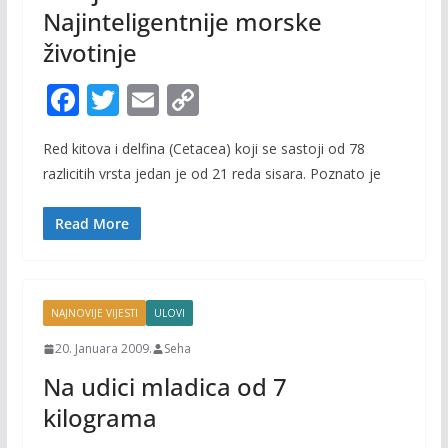
Najinteligentnije morske
životinje
F
T
E
C
ac
w
m
o
Red kitova i delfina (Cetacea) koji se sastoji od 78
e
itt
ai
p
razlicitih vrsta jedan je od 21 reda sisara. Poznato je
b
er
l
y
o
Li
Read More
o
n
k
k
NAJNOVIJE VIJESTI
ULOVI
20. Januara 2009.
Seha
Na udici mladica od 7
kilograma