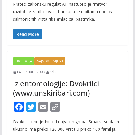
Prateci zakonsku regulativu, nastupilo je “mrtvo”
e
itt
ai
p
razdoblje za ribolovce, bar kada je u pitanju ribolov
b
er
l
y
salmonidnih vrsta riba (mladica, pastrmka,
o
Li
o
n
Read More
k
k
EKOLOGIJA
NAJNOVIJE VIJESTI
14. Januara 2009.
Seha
Iz entomologije: Dvokrilci
(www.unskiribari.com)
F
T
E
C
ac
w
m
o
Dvokrilci cine jednu od najvecih grupa. Smatra se da ih
e
itt
ai
p
ukupno ima preko 120.000 vrsta u preko 100 familija.