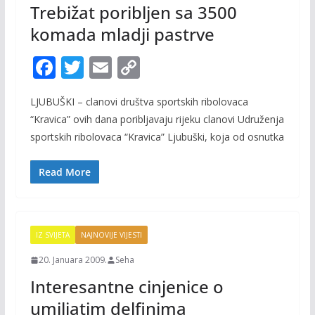
Trebižat poribljen sa 3500
komada mladji pastrve
F
T
E
C
ac
w
m
o
LJUBUŠKI – clanovi društva sportskih ribolovaca
e
itt
ai
p
“Kravica” ovih dana poribljavaju rijeku clanovi Udruženja
b
er
l
y
sportskih ribolovaca “Kravica” Ljubuški, koja od osnutka
o
Li
o
n
Read More
k
k
IZ SVIJETA
NAJNOVIJE VIJESTI
20. Januara 2009.
Seha
Interesantne cinjenice o
umiljatim delfinima