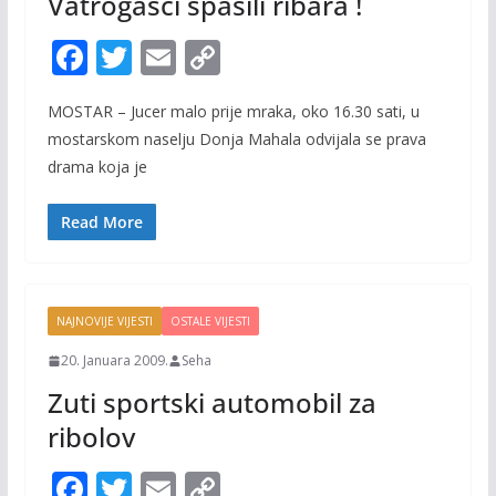
Vatrogasci spasili ribara !
F
T
E
C
ac
w
m
o
MOSTAR – Jucer malo prije mraka, oko 16.30 sati, u
e
itt
ai
p
mostarskom naselju Donja Mahala odvijala se prava
b
er
l
y
drama koja je
o
Li
o
n
Read More
k
k
NAJNOVIJE VIJESTI
OSTALE VIJESTI
20. Januara 2009.
Seha
Zuti sportski automobil za
ribolov
F
T
E
C