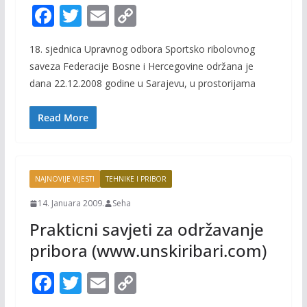
F
T
E
C
ac
w
m
o
18. sjednica Upravnog odbora Sportsko ribolovnog
e
itt
ai
p
saveza Federacije Bosne i Hercegovine održana je
b
er
l
y
dana 22.12.2008 godine u Sarajevu, u prostorijama
o
Li
o
n
Read More
k
k
NAJNOVIJE VIJESTI
TEHNIKE I PRIBOR
14. Januara 2009.
Seha
Prakticni savjeti za održavanje
pribora (www.unskiribari.com)
F
T
E
C
ac
w
m
o