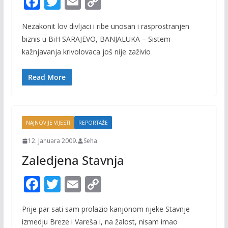
F
T
E
C
ac
w
m
o
Nezakonit lov divljaci i ribe unosan i rasprostranjen
e
itt
ai
p
biznis u BiH SARAJEVO, BANJALUKA – Sistem
b
er
l
y
kažnjavanja krivolovaca još nije zaživio
o
Li
o
n
Read More
k
k
NAJNOVIJE VIJESTI
REPORTAŽE
12. Januara 2009.
Seha
Zaledjena Stavnja
F
T
E
C
ac
w
m
o
Prije par sati sam prolazio kanjonom rijeke Stavnje
e
itt
ai
p
izmedju Breze i Vareša i, na žalost, nisam imao