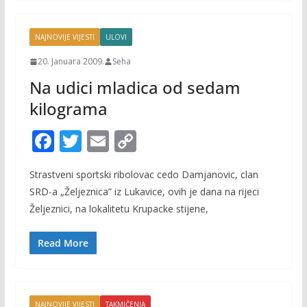
k
k
NAJNOVIJE VIJESTI
ULOVI
20. Januara 2009.
Seha
Na udici mladica od sedam
kilograma
F
T
E
C
ac
w
m
o
Strastveni sportski ribolovac cedo Damjanovic, clan
e
itt
ai
p
SRD-a „Željeznica” iz Lukavice, ovih je dana na rijeci
b
er
l
y
Željeznici, na lokalitetu Krupacke stijene,
o
Li
o
n
Read More
k
k
NAJNOVIJE VIJESTI
TAKMIČENJA