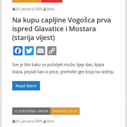
20. Januara 2009.
Seha
Na kupu capljine Vogošca prva
ispred Glavatice i Mostara
(starija vijest)
F
T
E
C
ac
w
m
o
Sve je bilo kako se poželjeti može, lijep dan, lijepa
e
itt
ai
p
staza, pejzaž kao iz price, jesenske igre boja na raslinju
b
er
l
y
o
Li
Read More
o
n
k
k
IZ UDRUŽENJA I SAVEZA
NAJNOVIJE VIJESTI
20. Januara 2009.
Seha