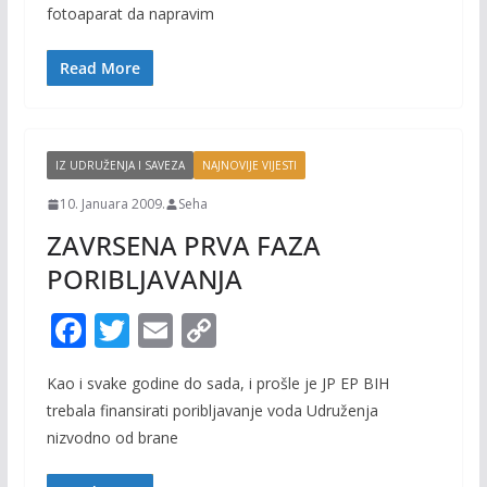
b
er
l
y
fotoaparat da napravim
o
Li
o
n
Read More
k
k
IZ UDRUŽENJA I SAVEZA
NAJNOVIJE VIJESTI
10. Januara 2009.
Seha
ZAVRSENA PRVA FAZA
PORIBLJAVANJA
F
T
E
C
ac
w
m
o
Kao i svake godine do sada, i prošle je JP EP BIH
e
itt
ai
p
trebala finansirati poribljavanje voda Udruženja
b
er
l
y
nizvodno od brane
o
Li