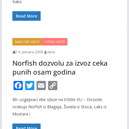
b
er
l
y
Kako
o
Li
o
n
Read More
k
k
NAJNOVIJE VIJESTI
OSTALE VIJESTI
14. Januara 2009.
Seha
Norfish dozvolu za izvoz ceka
punih osam godina
F
T
E
C
ac
w
m
o
Bh. uzgajivaci ribe izlaze na tržište EU – Dozvole
e
itt
ai
p
ocekuju Norfish iz Blagaja, Žuvela iz Stoca, Laks iz
b
er
l
y
Mostara i
o
Li
Read More