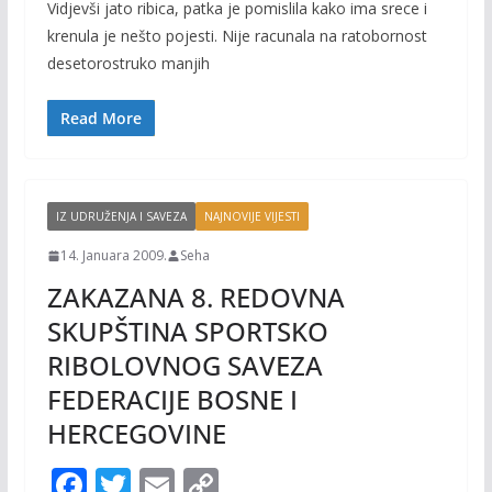
Vidjevši jato ribica, patka je pomislila kako ima srece i
e
itt
ai
p
krenula je nešto pojesti. Nije racunala na ratobornost
b
er
l
y
desetorostruko manjih
o
Li
o
n
Read More
k
k
IZ UDRUŽENJA I SAVEZA
NAJNOVIJE VIJESTI
14. Januara 2009.
Seha
ZAKAZANA 8. REDOVNA
SKUPŠTINA SPORTSKO
RIBOLOVNOG SAVEZA
FEDERACIJE BOSNE I
HERCEGOVINE
F
T
E
C