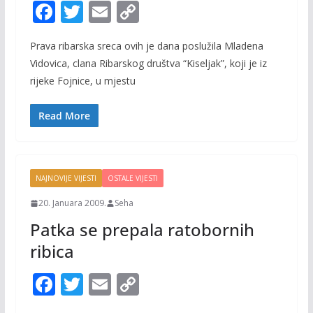
F
T
E
C
ac
w
m
o
Prava ribarska sreca ovih je dana poslužila Mladena
e
itt
ai
p
Vidovica, clana Ribarskog društva “Kiseljak”, koji je iz
b
er
l
y
rijeke Fojnice, u mjestu
o
Li
o
n
Read More
k
k
NAJNOVIJE VIJESTI
OSTALE VIJESTI
20. Januara 2009.
Seha
Patka se prepala ratobornih
ribica
F
T
E
C
ac
w
m
o