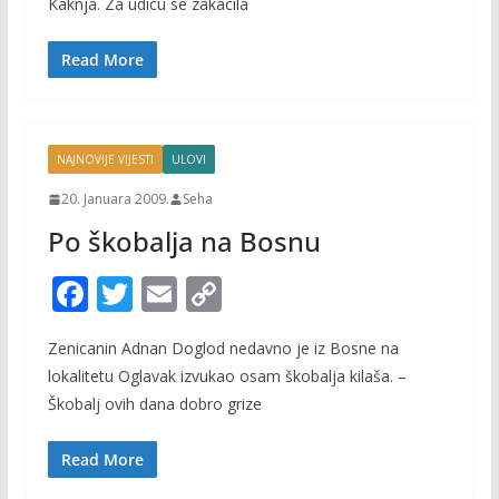
b
er
l
y
Kaknja. Za udicu se zakacila
o
Li
o
n
Read More
k
k
NAJNOVIJE VIJESTI
ULOVI
20. Januara 2009.
Seha
Po škobalja na Bosnu
F
T
E
C
ac
w
m
o
Zenicanin Adnan Doglod nedavno je iz Bosne na
e
itt
ai
p
lokalitetu Oglavak izvukao osam škobalja kilaša. –
b
er
l
y
Škobalj ovih dana dobro grize
o
Li
o
n
Read More