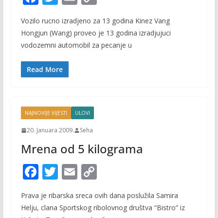
ac
w
m
o
Vozilo rucno izradjeno za 13 godina Kinez Vang
e
itt
ai
p
Hongjun (Wang) proveo je 13 godina izradjujuci
b
er
l
y
vodozemni automobil za pecanje u
o
Li
o
n
Read More
k
k
NAJNOVIJE VIJESTI
ULOVI
20. Januara 2009.
Seha
Mrena od 5 kilograma
F
T
E
C
ac
w
m
o
Prava je ribarska sreca ovih dana poslužila Samira
e
itt
ai
p
Helju, clana Sportskog ribolovnog društva “Bistro” iz