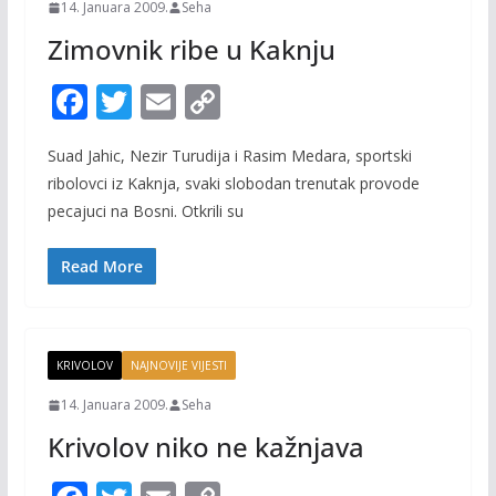
14. Januara 2009.
Seha
Zimovnik ribe u Kaknju
F
T
E
C
ac
w
m
o
Suad Jahic, Nezir Turudija i Rasim Medara, sportski
e
itt
ai
p
ribolovci iz Kaknja, svaki slobodan trenutak provode
b
er
l
y
pecajuci na Bosni. Otkrili su
o
Li
o
n
Read More
k
k
KRIVOLOV
NAJNOVIJE VIJESTI
14. Januara 2009.
Seha
Krivolov niko ne kažnjava