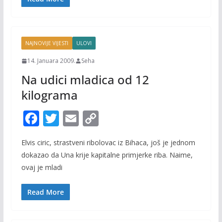
o
n
k
k
NAJNOVIJE VIJESTI
ULOVI
14. Januara 2009.
Seha
Na udici mladica od 12
kilograma
F
T
E
C
ac
w
m
o
Elvis ciric, strastveni ribolovac iz Bihaca, još je jednom
e
itt
ai
p
dokazao da Una krije kapitalne primjerke riba. Naime,
b
er
l
y
ovaj je mladi
o
Li
o
n
Read More
k
k