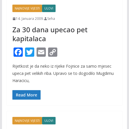
NAJNOVIJE VIJESTI
ULOVI
14. Januara 2009.
Seha
Za 30 dana upecao pet
kapitalaca
F
T
E
C
ac
w
m
o
Rijetkost je da neko iz rijeke Fojnice za samo mjesec
e
itt
ai
p
upeca pet velikih riba. Upravo se to dogodilo Mugdimu
b
er
l
y
Haracicu,
o
Li
o
n
Read More
k
k
NAJNOVIJE VIJESTI
ULOVI