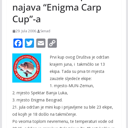
najava “Enigma Carp
Cup”-a
29. Jula 2006.
Senad
F
T
E
C
ac
w
m
o
Prvi kup ovog Društva je održan
e
itt
ai
p
krajem juna, i takmičilo se 13
b
er
l
y
ekipa. Tada su prva tri mjesta
o
Li
zauzele sljedeće ekipe:
o
n
1. mjesto-MUN-Zemun,
2. mjesto Spektar Banja Luka,
k
k
3. mjesto Enigma Beograd.
21. jula održan je mini kup i prijavljene su bile 23 ekipe,
od kojih je 18 došlo na takmičenje.
Po veoma toplom nevremenu, te temperaturi vode od