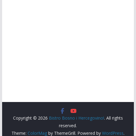
Copyright © 2026
Bistro Bosno i Hercegovino!
. All rights
reserved.
Theme:
ColorMag
by ThemeGrill. Powered by
WordPress
.