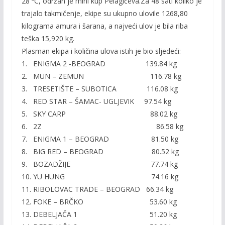
28 ºC, održan je mini kup Pelagićeva.Za 48 sati koliko je
trajalo takmičenje, ekipe su ukupno ulovile 1268,80
kilograma amura i šarana, a najveći ulov je bila riba
teška 15,920 kg.
Plasman ekipa i količina ulova istih je bio sljedeći:
1. ENIGMA 2 -BEOGRAD 139.84 kg
2. MUN – ZEMUN 116.78 kg
3. TRESETIŠTE – SUBOTICA 116.08 kg
4. RED STAR – ŠAMAC- UGLJEVIK 97.54 kg
5. SKY CARP 88.02 kg
6. 2Z 86.58 kg
7. ENIGMA 1 – BEOGRAD 81.50 kg
8. BIG RED – BEOGRAD 80.52 kg
9. BOZADŽIJE 77.74 kg
10. YU HUNG 74.16 kg
11. RIBOLOVAC TRADE – BEOGRAD 66.34 kg
12. FOKE – BRČKO 53.60 kg
13. DEBELJAČA 1 51.20 kg