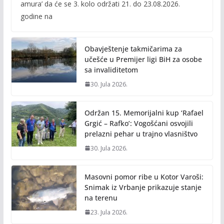
amura’ da će se 3. kolo održati 21. do 23.08.2026.
b
er
l
y
godine na
o
Li
o
n
Obavještenje takmičarima za
k
k
učešće u Premijer ligi BiH za osobe
sa invaliditetom
30. Jula 2026.
Održan 15. Memorijalni kup ‘Rafael
Grgić – Rafko’: Vogošćani osvojili
prelazni pehar u trajno vlasništvo
30. Jula 2026.
Masovni pomor ribe u Kotor Varoši:
Snimak iz Vrbanje prikazuje stanje
na terenu
23. Jula 2026.