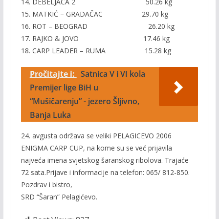
14. DEBELJAČA 2 50.26 kg
15. MATKIĆ – GRADAČAC 29.70 kg
16. ROT – BEOGRAD 26.20 kg
17. RAJKO & JOVO 17.46 kg
18. CARP LEADER – RUMA 15.28 kg
Pročitajte i:
Satnica V i VI kola
Premijer lige BiH u
“Mušičarenju” - jezero Šljivno,
Banja Luka
24. avgusta održava se veliki PELAGICEVO 2006
ENIGMA CARP CUP, na kome su se već prijavila
najveća imena svjetskog šaranskog ribolova. Trajaće
72 sata.Prijave i informacije na telefon: 065/ 812-850.
Pozdrav i bistro,
SRD “Šaran” Pelagićevo.