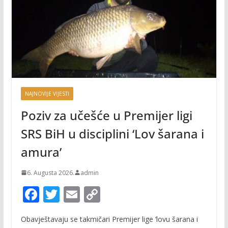
NAJNOVIJE VIJESTI
Poziv za učešće u Premijer ligi
SRS BiH u disciplini ‘Lov šarana i
amura’
6. Augusta 2026.
admin
F
T
E
C
ac
w
m
o
Obavještavaju se takmičari Premijer lige ‘lovu šarana i
e
itt
ai
p