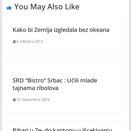
You May Also Like
Kako bi Zemlja izgledala bez okeana
4. Oktobra 2012.
SRD “Bistro” Srbac : Učili mlade
tajnama ribolova
19. Septembra 2016.
Ribari u Ze- do kantonu u išcekivanju