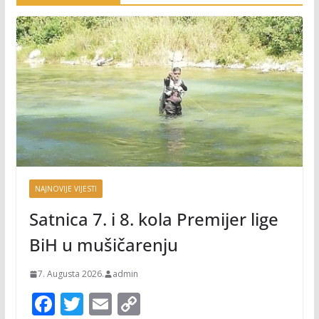
NAJNOVIJE VIJESTI
Satnica 7. i 8. kola Premijer lige
BiH u mušičarenju
7. Augusta 2026.
admin
F
T
E
C