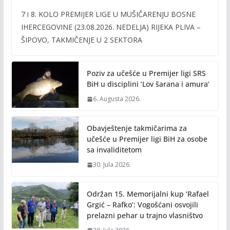
ac
w
m
o
7 i 8. KOLO PREMIJER LIGE U MUŠIČARENJU BOSNE
e
itt
ai
p
IHERCEGOVINE (23.08.2026. NEDELJA) RIJEKA PLIVA –
b
er
l
y
ŠIPOVO, TAKMIČENJE U 2 SEKTORA
o
Li
o
n
Poziv za učešće u Premijer ligi SRS
k
k
BiH u disciplini ‘Lov šarana i amura’
6. Augusta 2026.
Obavještenje takmičarima za
učešće u Premijer ligi BiH za osobe
sa invaliditetom
30. Jula 2026.
Održan 15. Memorijalni kup ‘Rafael
Grgić – Rafko’: Vogošćani osvojili
prelazni pehar u trajno vlasništvo