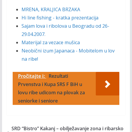
MRENA, KRALJICA BRZAKA
Hi line fishing - kratka prezentacija
Sajam lova i ribolova u Beogradu od 26-
29.04.2007.
Materijal za vezace mušica
Neobični izum Japanaca - Mobitelom u lov
na ribe!
Pročitajte i:
Rezultati
Prvenstva i Kupa SRS F BiH u
lovu ribe udicom na plovak za
seniorke i seniore
SRD “Bistro” Kakanj – obilježavanje zona i ribarsko