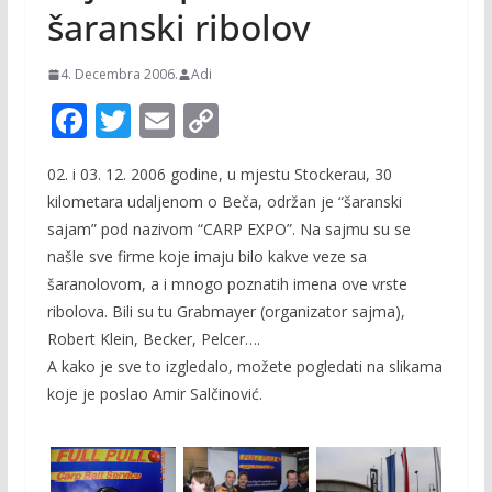
šaranski ribolov
4. Decembra 2006.
Adi
F
T
E
C
ac
w
m
o
02. i 03. 12. 2006 godine, u mjestu Stockerau, 30
e
itt
ai
p
kilometara udaljenom o Beča, održan je “šaranski
b
er
l
y
sajam” pod nazivom “CARP EXPO”. Na sajmu su se
o
Li
našle sve firme koje imaju bilo kakve veze sa
o
n
šaranolovom, a i mnogo poznatih imena ove vrste
ribolova. Bili su tu Grabmayer (organizator sajma),
k
k
Robert Klein, Becker, Pelcer….
A kako je sve to izgledalo, možete pogledati na slikama
koje je poslao Amir Salčinović.