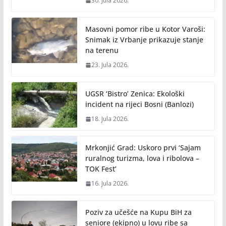
30. Jula 2026.
Masovni pomor ribe u Kotor Varoši:
Snimak iz Vrbanje prikazuje stanje
na terenu
23. Jula 2026.
UGSR ‘Bistro’ Zenica: Ekološki
incident na rijeci Bosni (Banlozi)
18. Jula 2026.
Mrkonjić Grad: Uskoro prvi ‘Sajam
ruralnog turizma, lova i ribolova –
TOK Fest’
16. Jula 2026.
Poziv za učešće na Kupu BiH za
seniore (ekipno) u lovu ribe sa