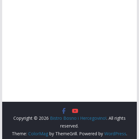
Copyright © 2026
Bistro Bosno i Hercegovino!
. All rights
reserved.
Theme:
ColorMag
by ThemeGrill. Powered by
WordPress
.