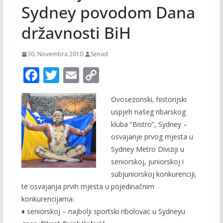
Sydney povodom Dana
državnosti BiH
30. Novembra 2010.
Senad
F
T
E
C
ac
w
m
o
Ovosezonski, historijski
e
itt
ai
p
uspjeh našeg ribarskog
b
er
l
y
kluba “Bistro”, Sydney –
o
Li
osvajanje prvog mjesta u
o
n
Sydney Metro Diviziji u
seniorskoj, juniorskoj i
k
k
subjuniorskoj konkurenciji,
te osvajanja prvih mjesta u pojedinačnim
konkurencijama:
♦ seniorskoj – najbolji sportski ribolovac u Sydneyu