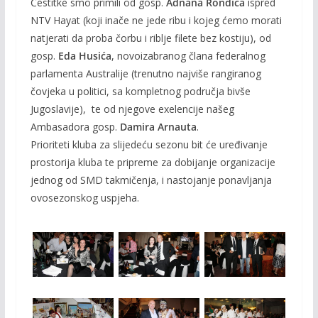
Čestitke smo primili od gosp.
Adnana Rondića
ispred
NTV Hayat (koji inače ne jede ribu i kojeg ćemo morati
natjerati da proba čorbu i riblje filete bez kostiju), od
gosp.
Eda Husića
, novoizabranog člana federalnog
parlamenta Australije (trenutno najviše rangiranog
čovjeka u politici, sa kompletnog područja bivše
Jugoslavije), te od njegove exelencije našeg
Ambasadora gosp.
Damira Arnauta
.
Prioriteti kluba za slijedeću sezonu bit će uređivanje
prostorija kluba te pripreme za dobijanje organizacije
jednog od SMD takmičenja, i nastojanje ponavljanja
ovosezonskog uspjeha.