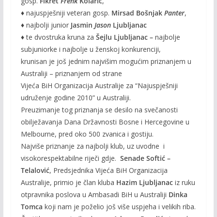
gosp.
Fikret
Frenk
Kolarić
,
♦ najuspješniji veteran gosp.
Mirsad Bošnjak
Panter
,
♦ najbolji junior
Jasmin
Jason
Ljubljanac
♦ te dvostruka kruna za
Šejlu Ljubljanac –
najbolje
subjuniorke i najbolje u ženskoj konkurenciji,
krunisan je još jednim najvišim mogućim priznanjem u
Australiji – priznanjem od strane
Vijeća BiH Organizacija Australije za “Najuspješniji
udruženje godine 2010” u Australiji.
Preuzimanje tog priznanja se desilo na svečanosti
obilježavanja Dana Državnosti Bosne i Hercegovine u
Melbourne, pred oko 500 zvanica i gostiju.
Najviše priznanje za najbolji klub, uz uvodne i
visokorespektabilne riječi gdje.
Senade Softić –
Telalović
, Predsjednika Vijeća BiH Organizacija
Australije, primio je član kluba
Hazim Ljubljanac
iz ruku
otpravnika poslova u Ambasadi BiH u Australiji
Dinka
Tomca
koji nam je poželio još više uspjeha i velikih riba.