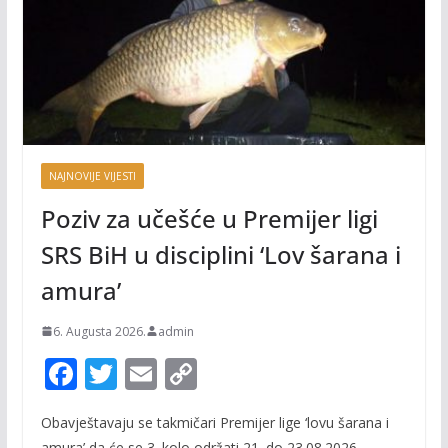
NAJNOVIJE VIJESTI
Poziv za učešće u Premijer ligi
SRS BiH u disciplini ‘Lov šarana i
amura’
6. Augusta 2026.
admin
F
T
E
C
ac
w
m
o
Obavještavaju se takmičari Premijer lige ‘lovu šarana i
e
itt
ai
p
amura’ da će se 3. kolo održati 21. do 23.08.2026.