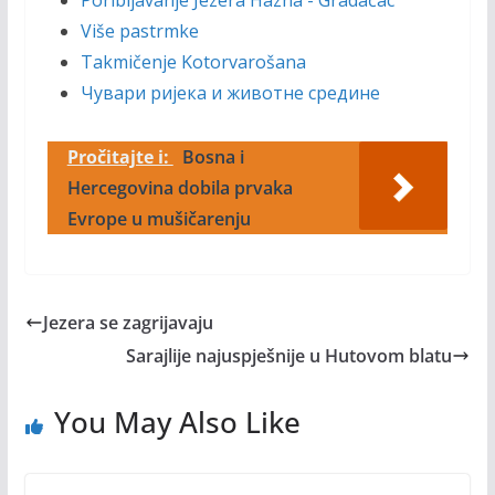
Poribljavanje Jezera Hazna - Gradačac
Više pastrmke
Takmičenje Kotorvarošana
Чувари ријека и животне средине
Pročitajte i:
Bosna i
Hercegovina dobila prvaka
Evrope u mušičarenju
Jezera se zagrijavaju
Sarajlije najuspješnije u Hutovom blatu
You May Also Like