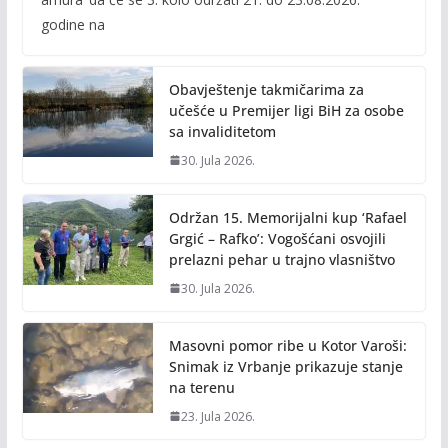
b
er
l
y
godine na
o
Li
o
n
Obavještenje takmičarima za
k
k
učešće u Premijer ligi BiH za osobe
sa invaliditetom
30. Jula 2026.
Održan 15. Memorijalni kup ‘Rafael
Grgić – Rafko’: Vogošćani osvojili
prelazni pehar u trajno vlasništvo
30. Jula 2026.
Masovni pomor ribe u Kotor Varoši:
Snimak iz Vrbanje prikazuje stanje
na terenu
23. Jula 2026.