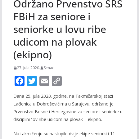
Održano Prvenstvo SRS
FBiH za seniore i
seniorke u lovu ribe
udicom na plovak
(ekipno)
27. Jula 2020.
Senad
F
T
E
C
ac
w
m
o
Dana 25. jula 2020. godine, na Takmičarskoj stazi
e
itt
ai
p
Lađenica u Dobroševićima u Sarajevu, održano je
b
er
l
y
Prvenstvo Bosne i Hercegovine za seniore i seniorke u
o
Li
disciplini ‘lov ribe udicom na plovak – ekipno.
o
n
Na takmičenju su nastupile dvije ekipe seniorki i 11