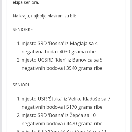
k
k
ekipa seniora.
Na kraju, najbolje plasirani su bili:
SENIORKE
mjesto SRD ‘Bosna’ iz Maglaja sa 4
negativna boda i 4030 grama ribe
mjesto UGSRD ‘Klen’ iz Banovića sa 5
negativnih bodova i 3940 grama ribe
SENIORI
mjesto USR ‘Štuka’ iz Velike Kladuše sa 7
negativnih bodova i 5170 grama ribe
mjesto SRD ‘Bosna’ iz Žepča sa 10
negativnih bodova i 4470 grama ribe
mjesto SRD ‘Vogošća’ iz Vogošće sa 11