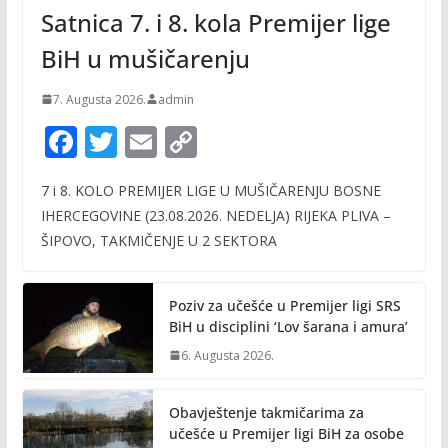
Satnica 7. i 8. kola Premijer lige
BiH u mušičarenju
7. Augusta 2026.
admin
F
T
E
C
ac
w
m
o
7 i 8. KOLO PREMIJER LIGE U MUŠIČARENJU BOSNE
e
itt
ai
p
IHERCEGOVINE (23.08.2026. NEDELJA) RIJEKA PLIVA –
b
er
l
y
ŠIPOVO, TAKMIČENJE U 2 SEKTORA
o
Li
o
n
Poziv za učešće u Premijer ligi SRS
k
k
BiH u disciplini ‘Lov šarana i amura’
6. Augusta 2026.
Obavještenje takmičarima za
učešće u Premijer ligi BiH za osobe