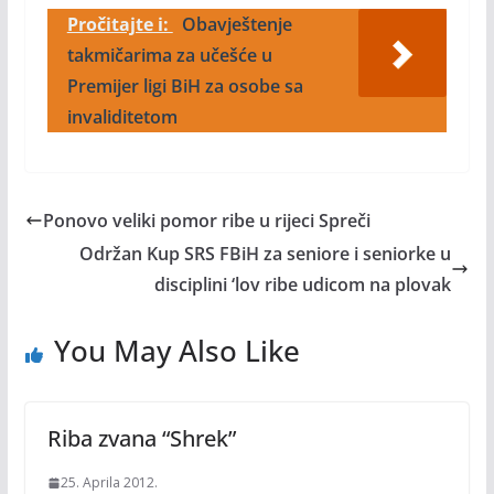
Pročitajte i:
Obavještenje
takmičarima za učešće u
Premijer ligi BiH za osobe sa
invaliditetom
Ponovo veliki pomor ribe u rijeci Spreči
Održan Kup SRS FBiH za seniore i seniorke u
disciplini ‘lov ribe udicom na plovak
You May Also Like
Riba zvana “Shrek”
25. Aprila 2012.