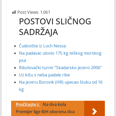
Post Views:
1.061
POSTOVI SLIČNOG
SADRŽAJA
Čudovište iz Loch Nessa
Na padavac ulovio 175 kg teškog morskog
psa
Ribolovački turnir "Skadarsko jezero 2006"
Uz kišu s neba padale ribe
Na jezeru Borovik (HR) upecao štuku od 16
kg
Pročitajte i:
Na dva kola
Premijer lige BiH oborena dva