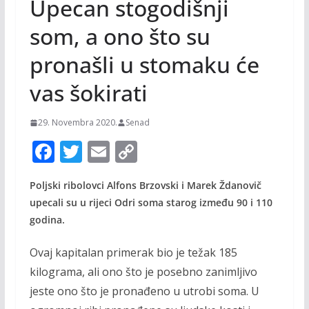
Upecan stogodišnji
som, a ono što su
pronašli u stomaku će
vas šokirati
29. Novembra 2020.
Senad
F
T
E
C
ac
w
m
o
Poljski ribolovci Alfons Brzovski i Marek Ždanovič
e
itt
ai
p
upecali su u rijeci Odri soma starog između 90 i 110
b
er
l
y
godina.
o
Li
Ovaj kapitalan primerak bio je težak 185
o
n
kilograma, ali ono što je posebno zanimljivo
k
k
jeste ono što je pronađeno u utrobi soma. U