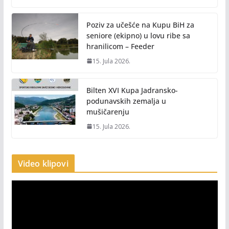
Poziv za učešće na Kupu BiH za
seniore (ekipno) u lovu ribe sa
hranilicom – Feeder
15. Jula 2026.
Bilten XVI Kupa Jadransko-
podunavskih zemalja u
mušičarenju
15. Jula 2026.
Video klipovi