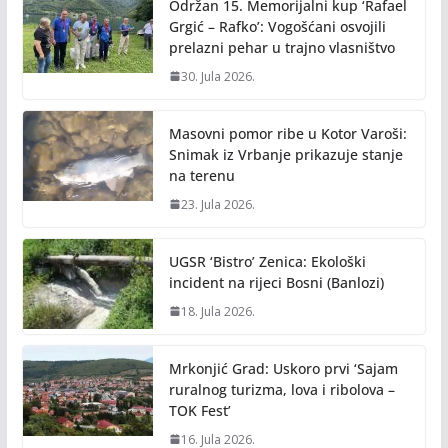
Održan 15. Memorijalni kup ‘Rafael
Grgić – Rafko’: Vogošćani osvojili
prelazni pehar u trajno vlasništvo
30. Jula 2026.
Masovni pomor ribe u Kotor Varoši:
Snimak iz Vrbanje prikazuje stanje
na terenu
23. Jula 2026.
UGSR ‘Bistro’ Zenica: Ekološki
incident na rijeci Bosni (Banlozi)
18. Jula 2026.
Mrkonjić Grad: Uskoro prvi ‘Sajam
ruralnog turizma, lova i ribolova –
TOK Fest’
16. Jula 2026.