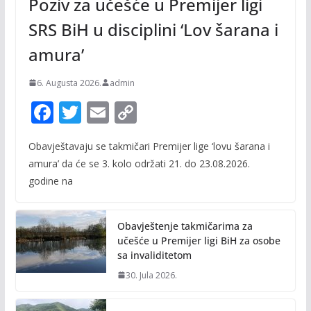
Poziv za učešće u Premijer ligi
SRS BiH u disciplini ‘Lov šarana i
amura’
6. Augusta 2026.
admin
F
T
E
C
ac
w
m
o
Obavještavaju se takmičari Premijer lige ‘lovu šarana i
e
itt
ai
p
amura’ da će se 3. kolo održati 21. do 23.08.2026.
b
er
l
y
godine na
o
Li
o
n
Obavještenje takmičarima za
k
k
učešće u Premijer ligi BiH za osobe
sa invaliditetom
30. Jula 2026.