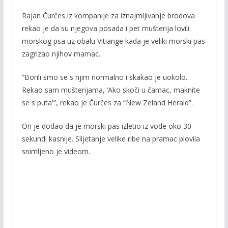
o
Li
Rajan Čurčes iz kompanije za iznajmljivanje brodova
o
n
rekao je da su njegova posada i pet mušterija lovili
k
k
morskog psa uz obalu Vitiange kada je veliki morski pas
zagrizao njihov mamac.
“Borili smo se s njim normalno i skakao je uokolo.
Rekao sam mušterijama, ‘Ako skoči u čamac, maknite
se s puta'”, rekao je Čurčes za “New Zeland Herald”.
On je dodao da je morski pas izletio iz vode oko 30
sekundi kasnije. Slijetanje velike ribe na pramac plovila
snimljeno je videom.