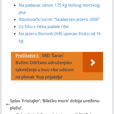
Na padavac ulovio 175 kg teškog morskog
psa
Ribolovački turnir "Skadarsko jezero 2006"
Uz kišu s neba padale ribe
Na jezeru Borovik (HR) upecao štuku od 16
kg
Pročitajte i:
SRD 'Šaran'
Bužim: Održano udruženjsko
takmičenje u lovu ribe udicom
na plovak 'Kup prijatelja'
Splav ‘Fristajler’: ‘Bilećko more’ dobija uređenu
plažu!