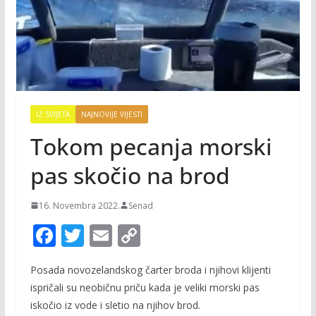
IZ SVIJETA
NAJNOVIJE VIJESTI
Tokom pecanja morski
pas skočio na brod
16. Novembra 2022.
Senad
F
T
E
C
ac
w
m
o
Posada novozelandskog čarter broda i njihovi klijenti
e
itt
ai
p
ispričali su neobičnu priču kada je veliki morski pas
b
er
l
y
iskočio iz vode i sletio na njihov brod.