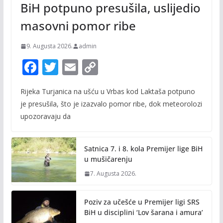
BiH potpuno presušila, uslijedio
masovni pomor ribe
9. Augusta 2026.
admin
F
T
E
C
ac
w
m
o
Rijeka Turjanica na ušću u Vrbas kod Laktaša potpuno
e
itt
ai
p
je presušila, što je izazvalo pomor ribe, dok meteorolozi
b
er
l
y
upozoravaju da
o
Li
o
n
Satnica 7. i 8. kola Premijer lige BiH
k
k
u mušičarenju
7. Augusta 2026.
Poziv za učešće u Premijer ligi SRS
BiH u disciplini ‘Lov šarana i amura’