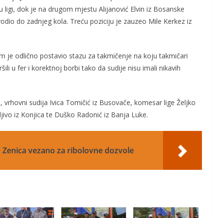
u ligi, dok je na drugom mjestu Alijanović Elvin iz Bosanske
dio do zadnjeg kola. Treću poziciju je zauzeo Mile Kerkez iz
je odlično postavio stazu za takmičenje na koju takmičari
ili u fer i korektnoj borbi tako da sudije nisu imali nikavih
, vrhovni sudija Ivica Tomičić iz Busovače, komesar lige Željko
ljivo iz Konjica te Duško Radonić iz Banja Luke.
' Zenica vezano za ribolovne dozvole