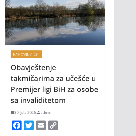
NAJNOVIJE VIJESTI
Obavještenje
takmičarima za učešće u
Premijer ligi BiH za osobe
sa invaliditetom
30. Jula 2026.
admin
F
T
E
C
ac
w
m
o