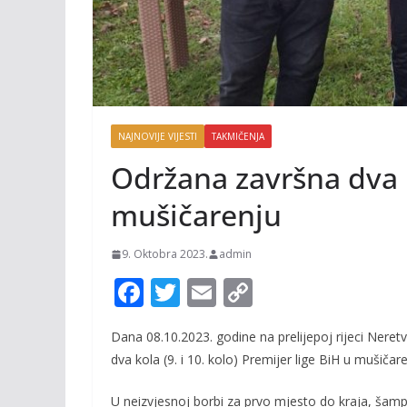
NAJNOVIJE VIJESTI
TAKMIČENJA
Održana završna dva k
mušičarenju
9. Oktobra 2023.
admin
F
T
E
C
ac
w
m
o
Dana 08.10.2023. godine na prelijepoj rijeci Nere
e
itt
ai
p
dva kola (9. i 10. kolo) Premijer lige BiH u mušičare
b
er
l
y
U neizvjesnoj borbi za prvo mjesto do kraja, šamp