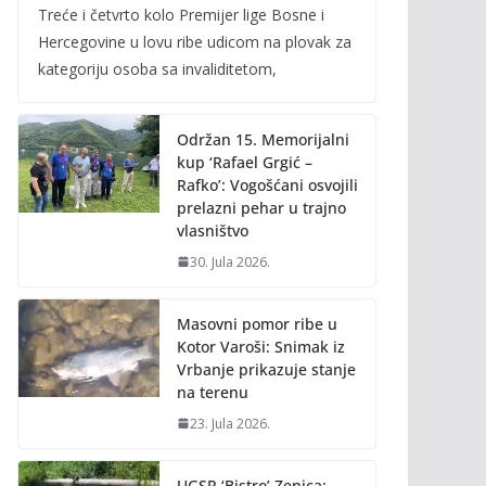
Treće i četvrto kolo Premijer lige Bosne i
e
itt
ai
p
Hercegovine u lovu ribe udicom na plovak za
b
er
l
y
kategoriju osoba sa invaliditetom,
o
Li
o
n
Održan 15. Memorijalni
k
k
kup ‘Rafael Grgić –
Rafko’: Vogošćani osvojili
prelazni pehar u trajno
vlasništvo
30. Jula 2026.
Masovni pomor ribe u
Kotor Varoši: Snimak iz
Vrbanje prikazuje stanje
na terenu
23. Jula 2026.
UGSR ‘Bistro’ Zenica: