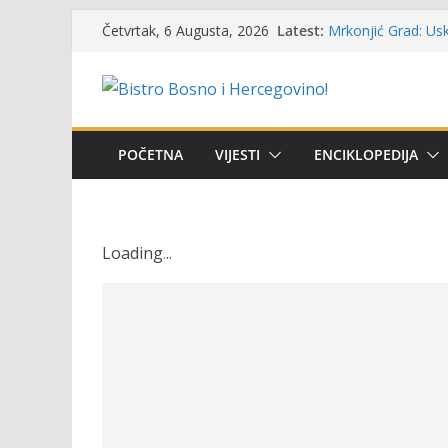
Skip
Latest:
Mrkonjić Grad: Usk
Četvrtak, 6 Augusta, 2026
to
ribolova – TOK Fes
Obavještenje takmi
content
osobe sa invalidi
Održan 15. Memorij
osvojili prelazni p
Masovni pomor rib
POČETNA
VIJESTI
ENCIKLOPEDIJA
prikazuje stanje n
UGSR ‘Bistro’ Zenic
(Banlozi)
Loading
.
.
.