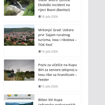
Ekološki incident na
rijeci Bosni (Banlozi)
18. Jula 2026.
Mrkonjić Grad: Uskoro
prvi ‘Sajam ruralnog
turizma, lova i ribolova –
TOK Fest’
16. Jula 2026.
Poziv za učešće na Kupu
BiH za seniore (ekipno) u
lovu ribe sa hranilicom –
Feeder
15. Jula 2026.
Bilten XVI Kupa
Jadransko-podunavskih