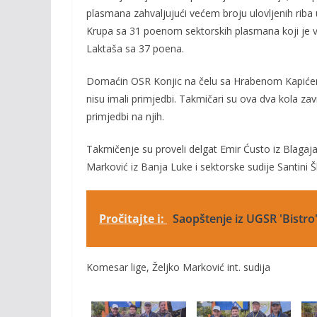
o
Li
plasmana zahvaljujući većem broju ulovljenih riba 
o
n
Krupa sa 31 poenom sektorskih plasmana koji je vo
k
k
Laktaša sa 37 poena.
Domaćin OSR Konjic na čelu sa Hrabenom Kapićem 
nisu imali primjedbi. Takmičari su ova dva kola završ
primjedbi na njih.
Takmičenje su proveli delgat Emir Ćusto iz Blagaja
Marković iz Banja Luke i sektorske sudije Santini Š
Pročitajte i:
Saopštenje iz UGSR 'Bistro
Komesar lige, Željko Marković int. sudija