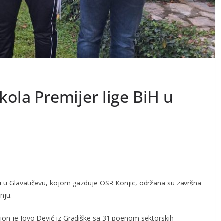
ola Premijer lige BiH u
tvi u Glavatičevu, kojom gazduje OSR Konjic, održana su završna
nju.
ion je Jovo Dević iz Gradiške sa 31 poenom sektorskih